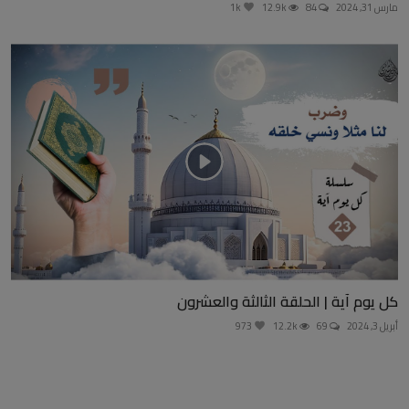
مارس 31, 2024
84
12.9k
1k
كل يوم آية | الحلقة الثالثة والعشرون
أبريل 3, 2024
69
12.2k
973