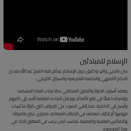
العلمانية
مقالات مكتوبة
المزيد
Arabic
الإسلام للمبتدئين
بيان شرعي وافٍ ودقيق حول الإسلام، يوضّح فيه الشيخ عبدالله رشدي
الحكم الفقهي والحكمة التشريعية والسياق التاريخي.
يعتمد أسلوب الحوار والتحليل المنطقي ممّا يجذب انتباه المشاهد
ويُشركه ذهنيًّا في تتبّع الأفكار، ويجعل المادة العلمية أقرب إلى الفهم
وأرسخ في الذاكرة. كما يُلقي الضوء على الجوانب التي كثيرًا ما يُساء
فهمها أو يُحرَّف معناها في الخطاب المعاصر. محتوى غنيّ بالفوائد
والنفائس العلمية والعملية، مناسب لمن يرغب في التعمّق الجاد في
هذا الموضوع.