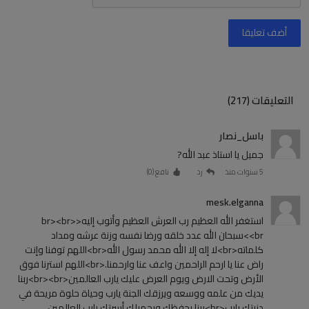
أضف تعليقا
التعليقات (217)
باسل_نصار
جميل يا استاذ عبد الله?
5 سنوات منذ
رد
نافع (
0
)
mesk.elganna
استغفر الله العظيم رب العرش العظيم وأتوب إليه<br><br>
<br>سبحان الله عدد خلقه ورضا نفسه وزنة عرشه ومداد
كلماته<br>لا إله إلا الله محمد رسول الله<br>اللهم توفنا وإنت
راض عنا يا ارحم الراحمين واعف عنا وارحمنا.<br>اللهم استرنا فوق
الأرض وتحت الارض ويوم العرض عليك يارب العالمين<br><br>ربنا
يديك من علمه ووسعه ويرزقك الجنة يارب وحياة حلوة مريحة في
دنيتك يارب<br>ربنا يحفظك ويحميلك أسرتك يارب العالمين