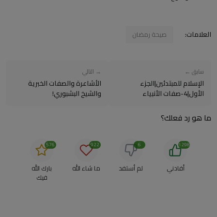
العلامات:
صيحة رمضان
سابق ←
→ التالي
الإسلام للمبتدئين|الجزء
الأشاعرة والصفات الخبرية
الأول|4-صفات الأنبياء
والشيخ البشبوري!
ما هو رد فعلك؟
576
922
6
1298
أفادني
لم أستفد
ما شاء الله
بارك الله
فيك