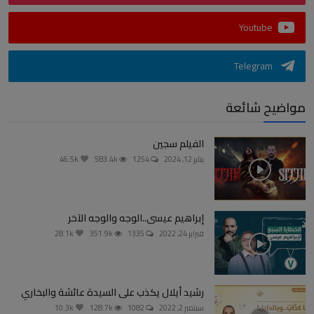
Youtube
Telegram
مواضيح شائعة
الفيلم سجين
يناير 12, 2024
1254
583.4k
46.5k
إبراهيم عيسى..الوجه والوجه الآخر
فبراير 24, 2022
1335
351.9k
28.1k
رشيد أيلال يكذب على السيدة عائشة والبخاري
سبتمبر 2, 2022
1082
128.7k
10.3k