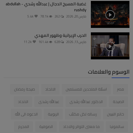
غضبة المسيخ الدجال | عبدالله رشدي - abdullah
rushdy
مارس 20, 2026
262
78.1k
5.4k
الحرب الإيرانية وظهور المهدي
مارس 13, 2026
628
161.4k
11.2k
الوسوم والعلامات
مصر
اسئلة الملحدين للمسلمين
الالحاد
صيحة رمضان
الصيحة
الدكتور عبدالله رشدى
عبدالله رشدى
الالحاد
خاتم النبيين
رساله لكل مكتئب
الربوبية
الدعوه الى الله
سالمونيا
ما معنى التواتر والاحاد
الصوفية
المجرم