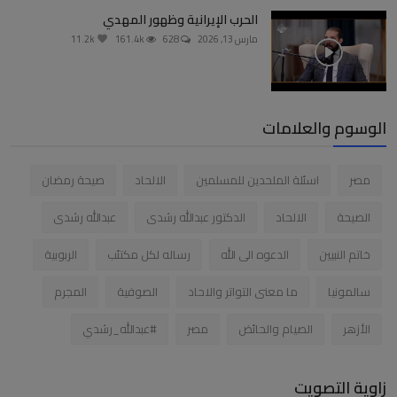
الحرب الإيرانية وظهور المهدي
مارس 13, 2026
628
161.4k
11.2k
الوسوم والعلامات
مصر
اسئلة الملحدين للمسلمين
الالحاد
صيحة رمضان
الصيحة
الالحاد
الدكتور عبدالله رشدى
عبدالله رشدى
خاتم النبيين
الدعوه الى الله
رساله لكل مكتئب
الربوبية
سالمونيا
ما معنى التواتر والاحاد
الصوفية
المجرم
الأزهر
الصيام والحائض
مصر
#عبدالله_رشدي
زاوية التصويت