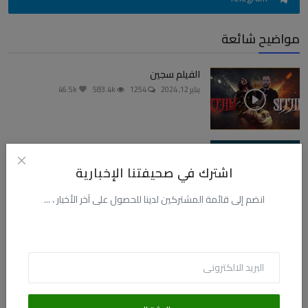
مواضيح شائعة
الفيلم سجين
يناير 12, 2024
1254
583.4k
46.5k
إبراهيم عيسى..الوجه والوجه الآخر
فبراير 24, 2022
1335
351.8k
28.1k
اشترك في صحيفتنا الإخبارية
انضم إلى قائمة المشتركين لدينا للحصول على آخر الأخبار ، ...
رشيد أيلال يكذب على السيدة عائشة والبخاري
سبتمبر 2, 2022
1082
128.7k
10.3k
ابن تيمية والشذوذ
مايو 29, 2026
107
123.8k