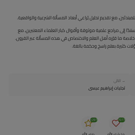
تدئين، مع تقديم تحليل يُراعي أبعاد المسألة الشرعية والواقعية.
ندًا إلى مراجع علمية موثوقة وأقوال كبار العلماء المعتبرين، مع
لاصة ما قرّره أهل العلم والاختصاص في هذه المسألة عبر القرون.
لات كثيرة بعلم راسخ وحكمة بالغة.
→ التالي
تجليات إبراهيم عيسى
1297
2077
ما شاء الله
بارك الله