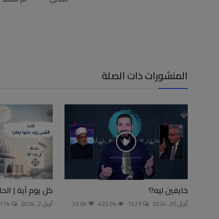
المنشورات ذات الصلة
خايفين ليه!؟
كل يوم آية | الحل
أبريل 26, 2024
1523
425.8k
33.6k
أبريل 2, 2024
114