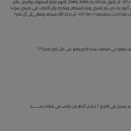
يغفر الذنوب إلا أنت) ?<br>?١٣- قراءة سورة السجدة?<br>?١٤- ان تقول هذا الدعاء&#39;&#39; اللهم فاطر السموات والارض عالم
أنت أعوذ بك من شر نفسي وشر الشيطان وشركه وأن أقترف على نفسي سوءا
أو أجرُّه إلى مسلم &#39;&#39;. تقال اذا أصبحت واذا أمسيت واذا اخذت مضجعك?<br>?١٥- ان تذكر الله سبحانه وتعالى إلى أن تنام?
 ويميت وهو حي لايموت بيده الخير وهو على كل شئ قدير???