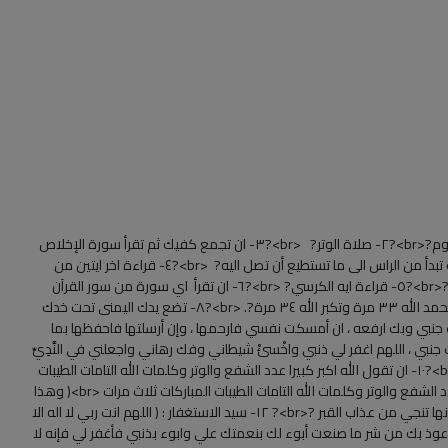
? ١٥ شيء افعلوها قبل النوم ? <br>?١- الوضوء قبل النوم?<br>?٢- صلاة الوتر? <br>?٣- ان تجمع كفيك ثم تقرأ سورة الإخلاص
و المعوذتين ثلاث مرات ثم تنفث في كفيك وتمسح جسدك تبدأ من الراس الى ما تستطيع أن تصل اليه? <br>?٤- قراءة اخر ايتين من
سورة البقرة ( آمن الرسول بما انزل اليه....إلى نهاية السورة)?<br>?٥- قراءة ايه الكرسي? <br>?٦- ان تقرأ اي سورة من سور القرآن
الكريم ولو كانت قصيرة?<br>?٧- ان تسبح الله ٣٣ مرة وتحمد الله ٣٣ مرة وتكبر الله ٣٤ مرة?. <br>?٨- تضع يدك اليمنى تحت خدك
جنبي وبك ارفعه ، ان أمسكت نفسي فارحمها ، وإن أرسلتها فاحفظها بما
٩- تقول بسم الله وضعت جنبي ، اللهم اغفر لي ذنبي واخْسئْ شيطاني وفك رهاني واجعلني في النَّدِيِّ
الأعلى <br>النَّدِيِّ : بفتح النون وكسر الدال وتشديد الياء?<br>?١٠- ان تقول الله اكبر كبيرا عدد الشفع والوتر وكلمات الله التامات الطيبات
المباركات ثلاث مرات <br>ثم بعد ذلك تقول لا اله الا الله عدد الشفع والوتر وكلمات الله التامات الطيبات المباركات ثلاث مرات <br>( وهذا
يقال أيضا بعد كل صلاة)? <br>? ١١- قراءة سورة الملك فانها تنجي من عذاب القبر ?<br>? ١٢- سيد الاستغفار : ( اللهم انت ربي لا اله الا
وذ بك من شر ما صنعت أبوء لك بنعمتك علي وابوء بذنبي فأغفر لي فإنه لا