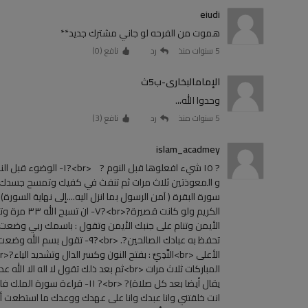
eiudi
هموت من الفرحه لو جاني مشترك جديد**
5 سنوات منذ
رد
نافع (
0
)
الإمامالبخارى-ب5ث
وحدوا الله،،.
5 سنوات منذ
رد
نافع (
3
)
islam_acadmey
الأيمن وتنام على جنبك الأيمن وتقول : باسمك ربي وضعت 
تحفظ به عبادك الصالحين?. <br>?
انت خلقتني وانا عبدك وانا على عهدك ووعدك ما استطعت أع