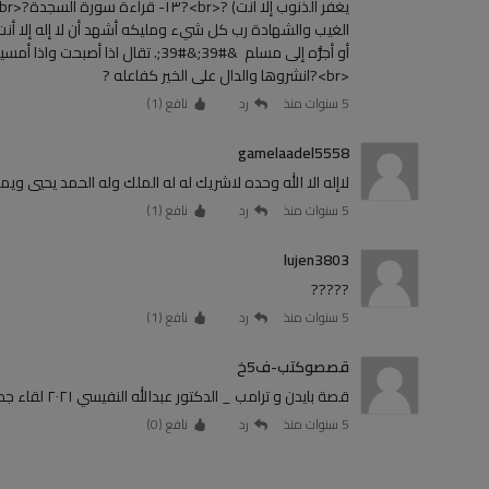
الغيب والشهادة رب كل شيء ومليكه أشهد أن لا إله إلا 
<br>?انشروها والدال على الخير كفاعله ?
5 سنوات منذ
رد
نافع (
1
)
gamelaadel5558
لاإله الا الله وحده لاشريك له له الملك وله الحمد يحيي
5 سنوات منذ
رد
نافع (
1
)
lujen3803
?????
5 سنوات منذ
رد
نافع (
1
)
قصصوكتب-ف5خ
قصة بايدن و ترامب _ الدكتور عبدالله النفيسي ٢٠٢١ لقاء جديد يسجل في التاريخ ? | بايدن أخطر من ترامب في قناتنا حصــــــرا
5 سنوات منذ
رد
نافع (
0
)