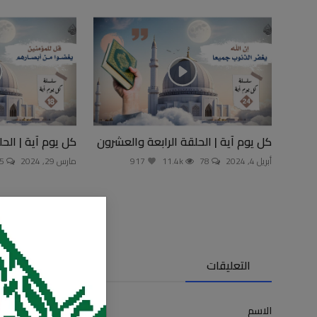
كل يوم آية | الحلقة الرابعة والعشرون
كل يوم آية | الح
أبريل 4, 2024
78
11.4k
917
مارس 29, 2024
165
التعليقات
الاسم