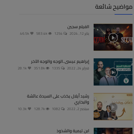
مواضيح شائعة
الفيلم سجين
يناير 12, 2024
1254
583.4k
46.5k
إبراهيم عيسى..الوجه والوجه الآخر
فبراير 24, 2022
1335
351.8k
28.1k
رشيد أيلال يكذب على السيدة عائشة
والبخاري
سبتمبر 2, 2022
1082
128.7k
10.3k
ابن تيمية والشذوذ