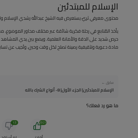
الإسلام للمبتدئين
محتوى معرفي ثريّ يستعرض فيه الشيخ عبدالله رشدي الإسلام وللمب
يأخذ المُتابع في رحلة فكرية شائقة عبر مختلف محاور الموضوع، مست
حرص شديد على الدقة والأمانة العلمية. ويضع بين يدي المشاهد خ
مادة دعوية وتثقيفية رصينة تصلح لكل وقت وحين، وتُجيب عن تساؤ
سابق ←
الإسلام للمبتدئين| الجزء الأول| 8- أنواع الشرك بالله
ما هو رد فعلك؟
13
2921
أفادني
لم أستفد