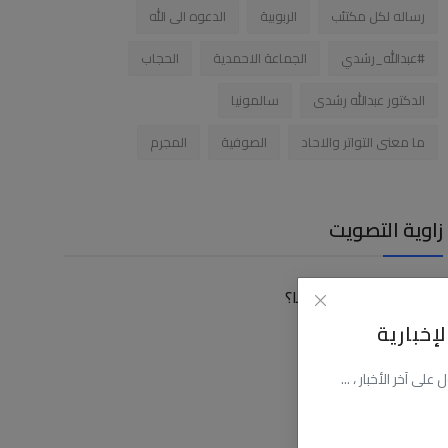
رساله لكل مكتئب
الربوبية
الدعوه الى الله
#عبدالله_رشدي
الجماعة الاحمدية
الحجاب
الدكتور عبدالله رشدى
سالمونيا
ما معنى التواتر والاحاد
الصوفية
المجرم
زاوية التصويت
كيف توصلت الى موقعنا؟
إخبارية
عن طريق البحث
عن طريق فيسبوك
ى آخر الأخبار ، ...
عن طريق اليوتيوب
عن طريق صديق لى