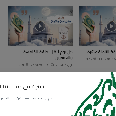
لقة الثامنة عشرة
كل يوم آية | الحلقة الخامسة
والعشرون
1.1k
13.8k
أبريل 5, 2024
131
28.9k
2.3k
اشترك في صحيفتنا ال
انضم إلى قائمة المشتركين لدينا للحصول عل
البريد الالكترونى