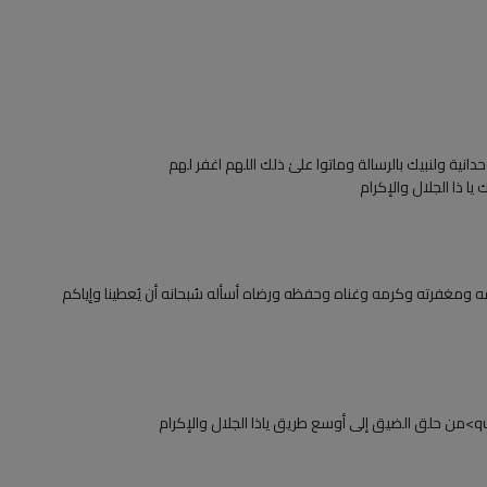
نية ولنبيك بالرسالة وماتوا علىٰ ذلك اللهم اغفر لهم
 ومغفرته وكرمه وغناه وحفظه ورضاه أسأله سُبحانه أن يُعطينا وإياكم