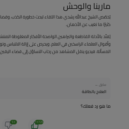
مارينا والوحش
يُخصّص الشيخ عبدالله رشدي هذا اللقاء لبحث خطورة الكذب، وقضاي
كثيرًا ما تغيب عن الأذهان.
يُفنّد بالأدلة القاطعة والبراهين الواضحة الأفكار المغلوطة المن
وأقوال العلماء الراسخين في العلم. ويحرص على إزالة الالتباس و
المسألة. فيديو ينقل المشاهد من رحاب التساؤل إلى فضاء اليق
سابق ←
العلاج بالطاقة
ما هو رد فعلك؟
51
11725