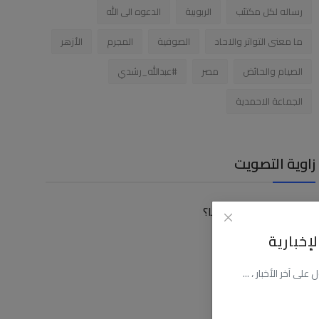
رساله لكل مكتئب
الربوبية
الدعوه الى الله
ما معنى التواتر والاحاد
الصوفية
المجرم
الأزهر
الصيام والحائض
مصر
#عبدالله_رشدي
الجماعة الاحمدية
زاوية التصويت
كيف توصلت الى موقعنا؟
إخبارية
عن طريق البحث
عن طريق فيسبوك
ى آخر الأخبار ، ...
عن طريق اليوتيوب
عن طريق صديق لى