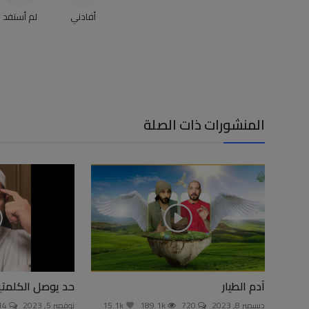
أفادني
لم أستفد
المنشورات ذات الصلة
آدم الطيار
حد يوصل الكلمتي
ديسمبر 8, 2023
720
189.1k
15.1k
نوفمبر 5, 2023
1714