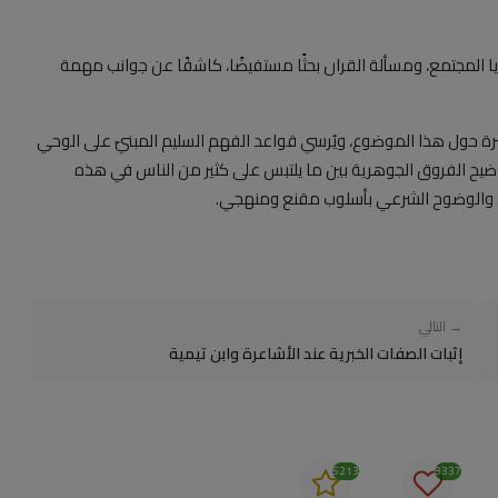
ا المجتمع، ومسألة القران بحثًا مستفيضًا، كاشفًا عن جوانب مهمة
تشرة حول هذا الموضوع، ويُرسي قواعد الفهم السليم المبنيّ على الوحي
توضيح الفروق الجوهرية بين ما يلتبس على كثير من الناس في هذه
ين والوضوح الشرعي بأسلوب مقنع ومنهجي.
→ التالي
إثبات الصفات الخبرية عند الأشاعرة وابن تيمية
5213
8337