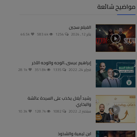
مواضيح شائعة
الفيلم سجين
يناير 12, 2024
1254
583.4k
46.5k
إبراهيم عيسى..الوجه والوجه الآخر
فبراير 24, 2022
1335
351.8k
28.1k
رشيد أيلال يكذب على السيدة عائشة
والبخاري
سبتمبر 2, 2022
1082
128.7k
10.3k
ابن تيمية والشذوذ