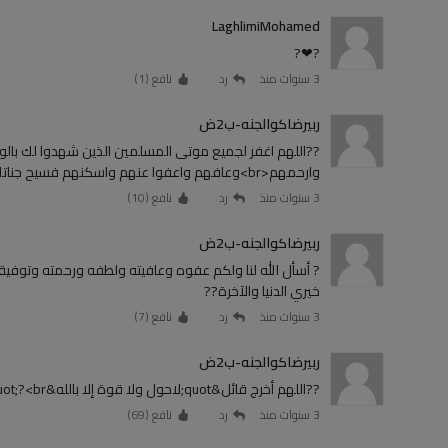
LaghlimiMohamed
?❤?
3 سنوات منذ
رد
نافع (
1
)
ربيرضاكوالجنه-ب2ض
??اللهم اغفر لجميع موتى المسلمين الذين شهدوا لك بالوحدا
وارحمهم<br>وعافهم واعفوا عنهم واسكنهم فسيح جناتك يا ذا الجلال والإكرام
3 سنوات منذ
رد
نافع (
10
)
ربيرضاكوالجنه-ب2ض
? أسأل الله لنا ولكم عفوه وعافيته ولطفه ورحمته وتوفيقه
خيري الدنيا والآخرة??
3 سنوات منذ
رد
نافع (
7
)
ربيرضاكوالجنه-ب2ض
??اللهم أخرج قائل&quot;لاحول ولا قوة إلا بالله&quot;?<br>من حلق الضيق إلى أوسع طريق ياذا الجلال والإكرام
3 سنوات منذ
رد
نافع (
69
)