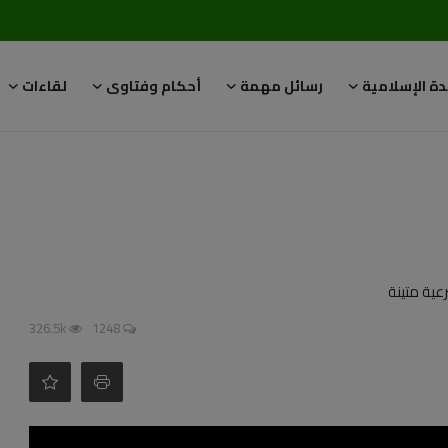
دة الإسلامية
رسائل مهمة
أحكام وفتاوى
لقاءات
عية متينة
326.5k
1248