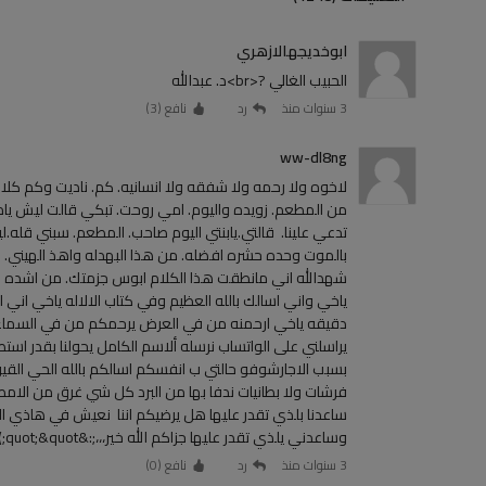
ابوخديجهالازهري
الحبيب الغالي ?<br>د. عبدالله
3 سنوات منذ
رد
نافع (
3
)
ww-dl8ng
لاخوه ولا رحمه ولا شفقه ولا انسانيه. كم. ناديت وكم كلا
من المطعم. زويده واليوم. امي روحت. تبكي قالت ليش يامي ت
تدعي علينا. قالتي.يابنتي اليوم صاحب. المطعم. سبني قله.ليش
بالموت وحده حشره افضله. من هذا البهدله واهذ الهيني.
شهدالله اني مانطقت هذا الكلام ابوس جزمتك. من اشده ال
ياخي واني اسالك بالله العظيم وفي كتاب الالاله ياخي اني 
يراسلني على الواتساب نرسله ألاسم الكامل يحولنا بقدر استطاع
بسبب الاجارشوفو حالتي ب انفسكم اسالكم بالله الحي القيوم
فرشات ولا بطانيات ندفا بها من البرد كل شي غرق من الامطار 
ساعدنا بلذي تقدر عليها هل يرضيكم اننا نعيش في هاذي المكا
وساعدني يلذي تقدر عليها جزاكم الله خير،،،;:&quot;&quot;)(♣️?،،????.?????وووش
3 سنوات منذ
رد
نافع (
0
)