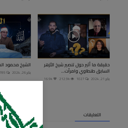
حقيقة ما أثير حول تنصير شيخ الأزهر
الشيخ محمود ال
السابق طنطاوي وامرأت...
يناير 26, 2024
785
يناير 21, 2024
1027
212.9k
16.9k
التعليقات