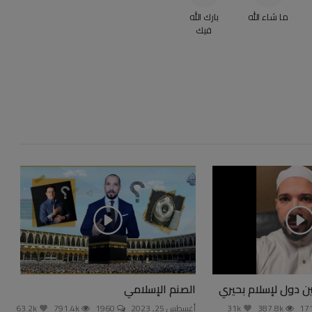
ما شاء الله
بارك الله
فيك
ن دول لإسلام بحيري
الصنم الإسلامي
387.8k
31k
أغسطس 25, 2023
1960
791.4k
63.2k