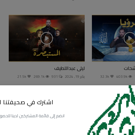
شحات
ليلى عبداللطيف
403.9k
32.3k
يناير 19, 2024
931
269.1k
21.5k
اشترك في صحيفتنا ال
انضم إلى قائمة المشتركين لدينا للحصول عل