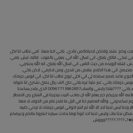
مت وكم نشتد ولالكن لاحياةالمن تنادي. ياخي احنا معنا. امي تطلب لنا اكل
بكي. قالتي يابنتي. اني اسال. الله اني. يعزني بالموت. قالته. ليش. يامي.
. اشله الزويده من حيث الناس. اني اسال الله يابنتي. انه الله يحشرني.
 صحيصح. اني هذا الكلام. ينقص من قدري ومن احترمي. لاكن ياخي.
جوع ماعد ضمير سمحه لي اني اخلي تروح تطلب لنا اكل. اني ابوس جزمتك
ابوس جزمتك ياخي. غير علينا غره ياخي حتي الف ريال يمني نشتري لنا كيوله
دقيقه ياخي ارحمنه من في العرض يرحمكم من في السماء ياخي ????هاذا رقمي واتساب00967713862857 الذي يقدر يساعدنا
ته الله يجزيكم خير يعلم الله ان صاحب البيت بيخرجنا في الشارع بين الامطار
 تساعدوني والله العضيم حتا في اليل ما نقدر ننام من الخوف لا معنا
وحنا ليس لدينا احد الا الله ثم انتم اخواني ابوس جزمتك لا تردني خايبه
ن نحنا بنات وليس لدينا احد ابونا توفا بحادث سياره اعتبرونا بناتكم وعرضكم