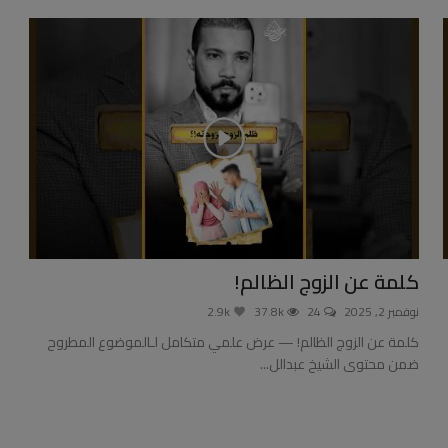
كلمة عن الزوج الظالم!
نوفمبر 2, 2025
24
37.8k
2.9k
كلمة عن الزوج الظالم! — عرض علمي متكامل لـالموضوع المطروح
ضمن محتوى الشيخ عبدالل...