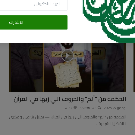
الشيخ عبدالله رشدي
الاشتراك
الحكمة من "آلم" والحروف اللي زيها في القرآن
نوفمبر 5, 2025
41
55k
4.3k
الحكمة من "آلم" والحروف اللي زيها في القرآن — تحليل شرعي وفكري
لـالقضايا الشرعية...