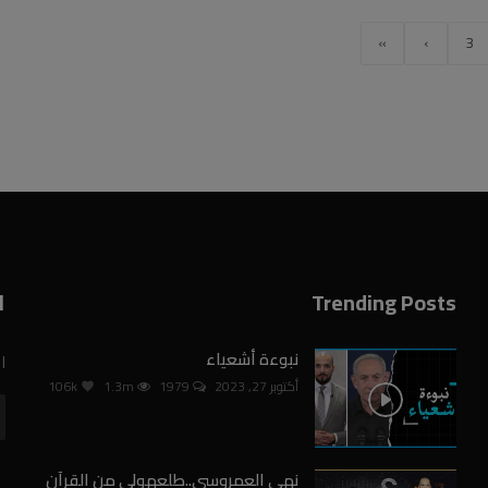
»
›
3
Trending Posts
ا
نبوءة أشعياء
ا
أكتوبر 27, 2023
1979
1.3m
106k
نهى العمروسي..طلعهولي من القرآن