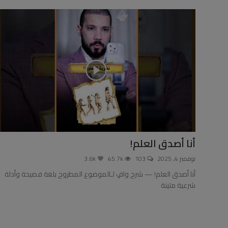
أنا أصدق العلم!
نوفمبر 4, 2025
103
45.7k
3.6k
أنا أصدق العلم! — شرح وافٍ لـالموضوع المطروح بلغة فصيحة وأدلة
شرعية متينة