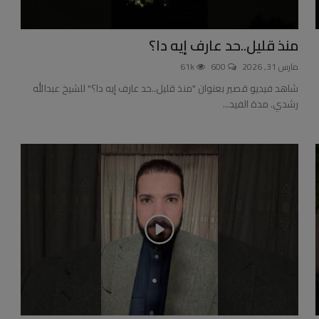
منذ قليل..حد عارف إيه دا؟
مارس 31, 2026
600
61k
شاهد فيديو قصير بعنوان "منذ قليل..حد عارف إيه دا؟" للشيخ عبدالله
رشدي. مدة الفيد...