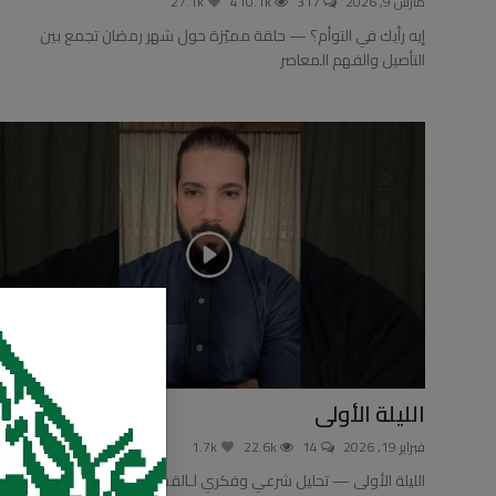
مارس 9, 2026
317
410.1k
27.1k
إيه رأيك في التوأم؟ — حلقة مميّزة حول شهر رمضان تجمع بين
التأصيل والفهم المعاصر
الليلة الأولى
فبراير 19, 2026
14
22.6k
1.7k
الليلة الأولى — تحليل شرعي وفكري لـالقضايا الشرعية والفكرية