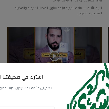
فبراير 21, 2026
29
26.6k
2k
الليلة الثالثة — مادة شرعية قيّمة تتناول القضايا الشرعية والفكرية
المعاصرة بوضوح...
اشترك في صحيفتنا ال
انضم إلى قائمة المشتركين لدينا للحصول عل
شعرك والأضحية!
نوفمبر 9, 2025
12
34.1k
2.6k
شعرك والأضحية! — رؤية متوازنة ومعمّقة في الموضوع المطروح من