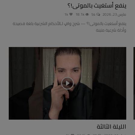
ينفع أستغيث بالموتى!؟
مارس 23, 2026
54
18.1k
1k
ينفع أستغيث بالموتى!؟ — شرح وافٍ لـالأحكام الشرعية بلغة فصيحة
وأدلة شرعية متينة
الليلة الثالثة