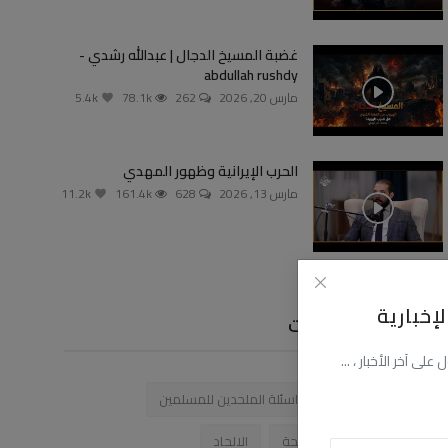
غضبة المسيخ الدجال | عبدالله رشدي -
abdullah rushdy
مارس 20, 2026
262
78.1k
5.4k
الحرب الإيرانية وظهور المهدي
مارس 13, 2026
628
161.4k
11.2k
إخبارية
الوسوم والعلامات
ى آخر الأخبار ، ...
مصر
الالحاد
اسئلة الملحدين للمسلمين
صيحة رمضان
الصيحة
الالحاد