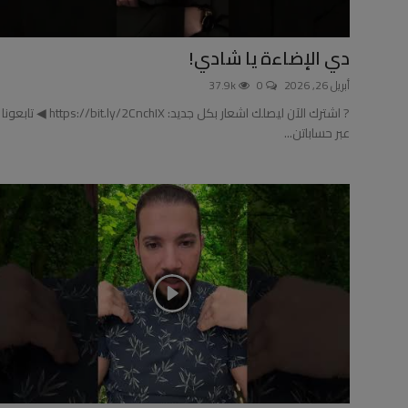
العلمانية
دي الإضاءة يا شادي!
مقالات مكتوبة
أبريل 26, 2026
0
37.9k
? اشترك الآن ليصلك اشعار بكل جديد: https://bit.ly/2CnchIX ◀ تابعونا
المزيد
عبر حساباتن...
Arabic