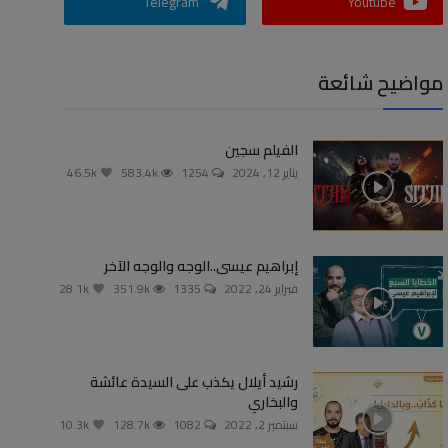
Telegram
Youtube
مواضيح شائعة
الفيلم سجين
يناير 12, 2024
1254
583.4k
46.5k
إبراهيم عيسى..الوجه والوجه الآخر
فبراير 24, 2022
1335
351.9k
28.1k
رشيد أيلال يكذب على السيدة عائشة
والبخاري
سبتمبر 2, 2022
1082
128.7k
10.3k