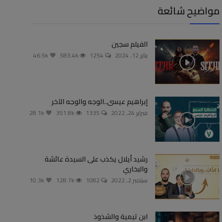
مواضيح شائعة
الفيلم سجين
يناير 12, 2024
1254
583.4k
46.5k
إبراهيم عيسى..الوجه والوجه الآخر
فبراير 24, 2022
1335
351.8k
28.1k
رشيد أيلال يكذب على السيدة عائشة
والبخاري
سبتمبر 2, 2022
1082
128.7k
10.3k
ابن تيمية والشذوذ