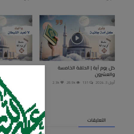
كل يوم آية | الحلقة الخامسة
كل يوم آية | ال
والعشرون
مارس 27, 2024
162
أبريل 5, 2024
131
28.9k
2.3k
التعليقات