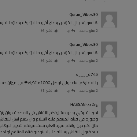
Quran_Vibes30
‏&quot;قد ينال المُؤمن بدعاءِ أخيهِ ما لا يُدركه بدعائِه لنفسِه.&quot;<br><br>- ‏ادعيلي ♥.
2 سنوات منذ
رد
نافع (
6
)
Quran_Vibes30
‏&quot;قد ينال المُؤمن بدعاءِ أخيهِ ما لا يُدركه بدعائِه لنفسِه.&quot;<br><br>- ‏ادعيلي ♥.
2 سنوات منذ
رد
نافع (
6
)
s____d745
بالله عليكم ساعدوني اوصل 1000مشترك❤ في ميزان حسناتكم القناه دينيه❤❤❤ارجوكم ساعدوني ❤
2 سنوات منذ
رد
نافع (
1
)
HASSAN-xz2rg
امير القريشي يدعو مشايخكم للنقاش في المصحف وان يثبت
وصوره في قناة المنتقم عليه السلام وان كنتم اهل للنقا
كان لكم دين وانكم مجرد العاب يسخدمونكم لتصيح الارهاب
يريد قبول النقاش رسالته على استوديو قناة المنتقم او اح