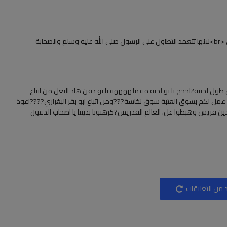
حابة
ول لحيته?اخخخ يا بو لحية مقملههههه يا بو ذقن هاد البغل من اتباع
 عمل لكم بسوق العتبة سوق نخاسة???ومن اتباع ابو بقر البغراري????اعوذ
ين قريش وهبطوا عل. العالم الفدريش?كرهتونا بديننا يا اصحاب الذقون
 من التعليقات