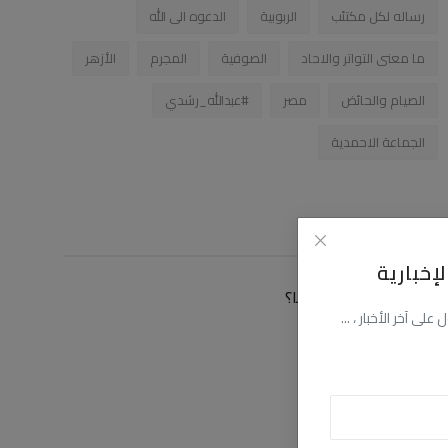
رساله لكل مكتئب
الربوبية
الدعوه الى الله
ما معنى التواتر والاحاد
الصوفية
المجرم
الأزهر
الصيام والحائض
مصر
#عبدالله_رشدي
الجماعة الاحمدية
زاوية التصويت
إخبارية
كيف توصلت الى موقعنا؟
ى آخر الأخبار ، ...
عن طريق البحث
عن طريق فيسبوك
عن طريق اليوتيوب
عن طريق صديق لى