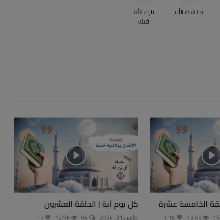
ما شاء الله
بارك الله
فيك
حلقة الخامسة عشرة
كل يوم آية | الحلقة العشرون
13.4k
1.1k
مارس 31, 2024
84
12.9k
1k