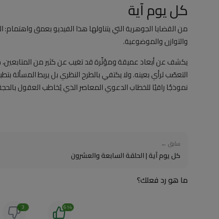
كل يوم آية
من القضايا الجوهرية التي يتناولها هذا الفيديو بعمق واهتمام: التح
والتوازن والموضوعية.
يكشف عن أبعاد عميقة ومؤثّرة قد تغيب عن كثير من المتابعين، معتم
التعصّب لرأي بعينه. ولا يكتفي بالطرح النظري بل يربط المسألة بتط
نموذجًا راقيًا للخطاب الدعوي المعاصر الذي يُخاطب العقول بالحجة
سابق ←
كل يوم آية | الحلقة السابعة والعشرون
ما هو رد فعلك؟
3
614