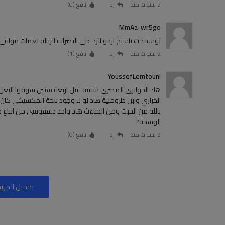
2 سنوات منذ
رد
نافع (
0
)
MmAa-wr5go
لوسمحت ياشيخ ارجو الرد على النصرانة الزباله نعمات موافي <br>لانها تتعمد التطاول على الرسول صلى الله عليه وسلم والص
2 سنوات منذ
رد
نافع (
1
)
YoussefLemtouni
هاد الخوانزي المصري شفته قبل اربعة سنين شوفوا البغل ط
الخراري وابن طرومبية هاد لو لا وجود بلحة المكسيكي كان
بالله من الخبث ومن الخباءث هاد واحد دعشوشي من اتباع د
الوسخة?
2 سنوات منذ
رد
نافع (
0
)
تحميل المزيد