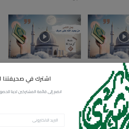
حلقة الساسة عشرة
كل يوم آية | الحلقة السابعة عشرة
12.8k
1k
مارس 28, 2024
177
14.8k
1.2k
اشترك في صحيفتنا ال
انضم إلى قائمة المشتركين لدينا للحصول عل