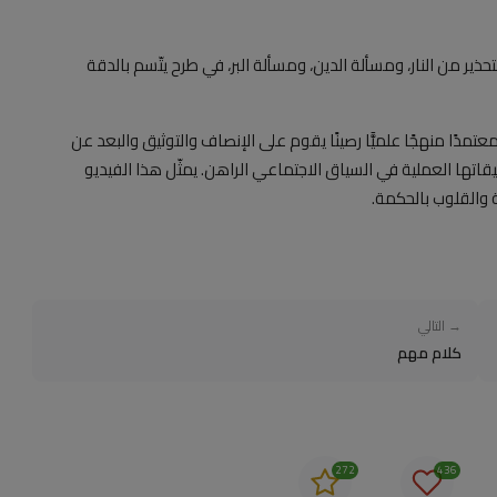
ذير من النار، ومسألة الدين، ومسألة البر، في طرح يتّسم بالدقة
دًا منهجًا علميًّا رصينًا يقوم على الإنصاف والتوثيق والبعد عن
بيقاتها العملية في السياق الاجتماعي الراهن. يمثّل هذا الفيديو
 والقلوب بالحكمة.
→ التالي
كلام مهم
272
436