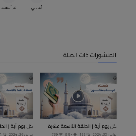
أفادني
لم أستفد
المنشورات ذات الصلة
كل يوم آية | الحلقة التاسعة عشرة
كل يوم آية | ال
مارس 30, 2024
133
9.8k
789
مارس 26, 2024
154