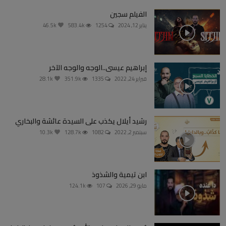
الفيلم سجين
يناير 12, 2024
1254
583.4k
46.5k
إبراهيم عيسى..الوجه والوجه الآخر
فبراير 24, 2022
1335
351.9k
28.1k
رشيد أيلال يكذب على السيدة عائشة والبخاري
سبتمبر 2, 2022
1082
128.7k
10.3k
ابن تيمية والشذوذ
مايو 29, 2026
107
124.1k