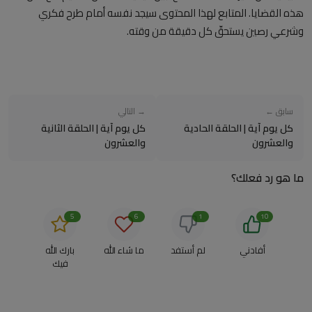
هذه القضايا. المتابع لهذا المحتوى سيجد نفسه أمام طرح فكري
وشرعي رصين يستحقّ كل دقيقة من وقته.
سابق ←
→ التالي
كل يوم آية | الحلقة الحادية
كل يوم آية | الحلقة الثانية
والعشرون
والعشرون
ما هو رد فعلك؟
5
6
1
10
أفادني
لم أستفد
ما شاء الله
بارك الله
فيك