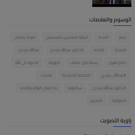
الوسوم والعلامات
مصر
الالحاد
اسئلة الملحدين للمسلمين
صيحة رمضان
الصيحة
الالحاد
الدكتور عبدالله رشدى
عبدالله رشدى
خاتم النبيين
رساله لكل مكتئب
الربوبية
الدعوه الى الله
#عبدالله_رشدي
الجماعة الاحمدية
الحجاب
الدكتور عبدالله رشدى
سالمونيا
ما معنى التواتر والاحاد
الصوفية
المجرم
زاوية التصويت