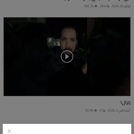
يونيو 26, 2026
294
182.3k
زلزال!
أغسطس 3, 2026
0
30.8k