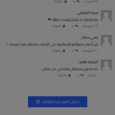
9 الشهور منذ
رد
نافع (
0
)
سارة الزهراني
ربنا يوفقك يا شيخنا ويسدد خطاك ❤
10 الشهور منذ
رد
نافع (
0
)
رامي جمال
من أحسن المواقع الإسلامية على الإنترنت ربنا يبارك فيك ويزيدك ?
11 الشهور منذ
رد
نافع (
0
)
أسامة طلعت
ده محتوى يستاهل ينتشر في كل مكان..
1 عام منذ
رد
نافع (
0
)
تحميل المزيد من التعليقات