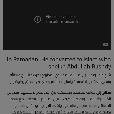
العلمانية
مقالات مكتوبة
المزيد
Arabic
In Ramadan..He converted to islam with
sheikh Abdullah Rushdy
شرح وافٍ وتفصيلي لمسألة الموضوع المطروح يعرضه الشيخ عبدالله
رشدي بلغة عربية فصيحة وأسلوب مباشر يجمع بين العمق والوضوح.
يتطرّق إلى جوانب متعددة ومتشعّبة من الموضوع مستشهدًا بنصوص
الكتاب والسنة النبوية، مبيّنًا كيف ينبغي للمسلم أن يتعامل مع هذه
المسائل بمنهج شرعي سليم في واقعه اليومي. ويستدلّ بنماذج
تطبيقية من سيرة السلف الصالح تُبيّن كيفية التعامل السليم مع مثل