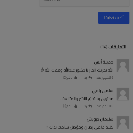
أضف تعليقا
التعليقات (14)
جميلة أنس
الله يجزيك الخير يا دكتور عبدالله وفقك الله ☝️
6 الشهور منذ
رد
نافع (
0
)
سلمى رامي
محتوى يستحق النشر والمتابعة ..
6 الشهور منذ
رد
نافع (
0
)
سليمان درويش
كلام علمي رصين ومؤصل سلمت يداك ?