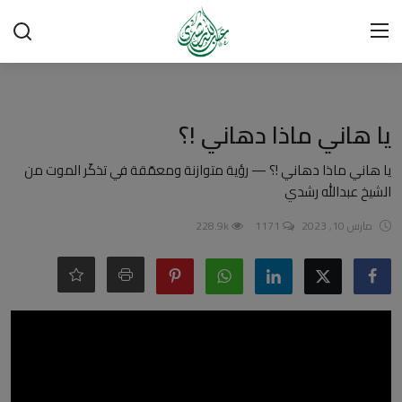
تسجيل الدخول
تسجيل
العلمانية
يا هاني ماذا دهاني !؟
الرئيسية
يا هاني ماذا دهاني !؟ — رؤية متوازنة ومعمّقة في تذكّر الموت من
الشيخ عبدالله رشدي
شبهات وردود
مارس 10, 2023
1171
228.9k
العقيدة الإسلامية
رسائل مهمة
أحكام وفتاوى
لقاءات