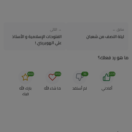
سابق ←
→ التالي
ليلة النصف من شعبان
الفتوحات الإسلامية و الأستاذ
علي الهويريني !
ما هو رد فعلك؟
3660
5856
36
8235
أفادني
لم أستفد
ما شاء الله
بارك الله
فيك