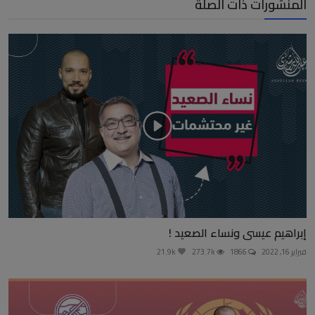
المنشورات ذات الصلة
إبراهيم عيسى ونساء الصعيد !
فبراير 16, 2022
1866
273.7k
21.9k