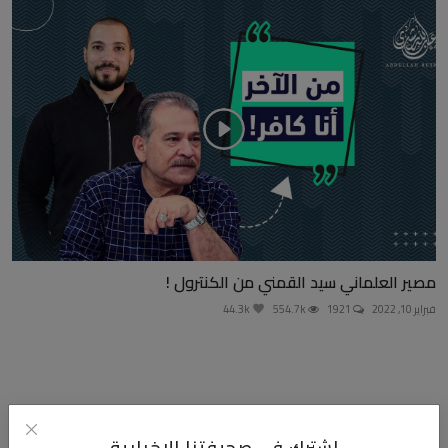
مصير العلماني سيد القمني من الكنترول !
فبراير 10, 2022
1921
554.7k
44.3k
التعليقات
اشترك في صحيفتنا الإخبارية