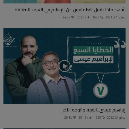
شاهد ماذا يقول العلمانيون عن الإسلام في الغرف المغلقة |...
سبتمبر 27, 2021
1627
302.7k
24.2k
إبراهيم عيسى..الوجه والوجه الآخر
فبراير 24, 2022
1335
351.9k
28.1k