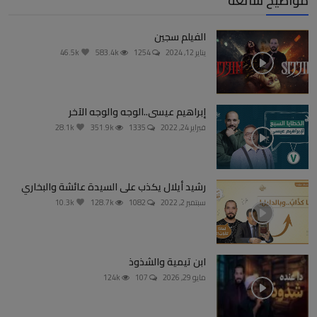
مواضيح شائعة
الفيلم سجين
يناير 12, 2024
1254
583.4k
46.5k
إبراهيم عيسى..الوجه والوجه الآخر
فبراير 24, 2022
1335
351.9k
28.1k
رشيد أيلال يكذب على السيدة عائشة والبخاري
سبتمبر 2, 2022
1082
128.7k
10.3k
ابن تيمية والشذوذ
مايو 29, 2026
107
124k