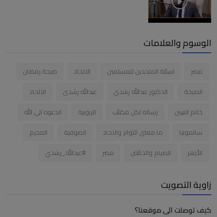
الوسوم والعلامات
مصر
اسئلة الملحدين للمسلمين
الالحاد
صيحة رمضان
الصيحة
الدكتور عبدالله رشدى
عبدالله رشدى
الالحاد
خاتم النبيين
رساله لكل مكتئب
الربوبية
الدعوه الى الله
سالمونيا
ما معنى التواتر والاحاد
الصوفية
المجرم
الأزهر
الصيام والحائض
مصر
#عبدالله_رشدي
زاوية التصويت
كيف توصلت الى موقعنا؟