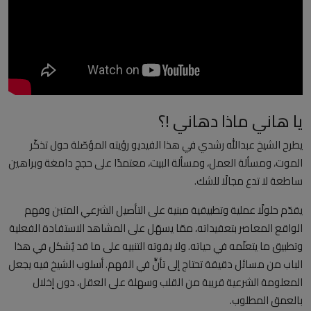
العلمانية
مقالات مكتوبة
المزيد
يا هاني ماذا دهاني !؟
Arabic
يطرح الشيخ عبدالله رشدي في هذا الفيديو رؤيته المؤصّلة حول تذكّر
الموت، ومسألة العمل، ومسألة البيت، معتمدًا على حجج دامغة وبراهين
ساطعة لا تدع مجالًا للشك.
يقدّم حلولًا عملية وتطبيقية مبنية على التأصيل الشرعي المتين وفهم
الواقع المعاصر بتعقيداته، ممّا يسهّل على المشاهد الاستفادة الفعلية
وتطبيق ما يتعلّمه في حياته. ولا يفوته التنبيه على ما قد يُشكل في هذا
الباب من مسائل دقيقة تحتاج إلى تأنٍّ في الفهم. أسلوب الشيخ فيه يجعل
المعلومة الشرعية قريبة من القلب وسهلة على العقل، دون إخلال
بالعمق المطلوب.