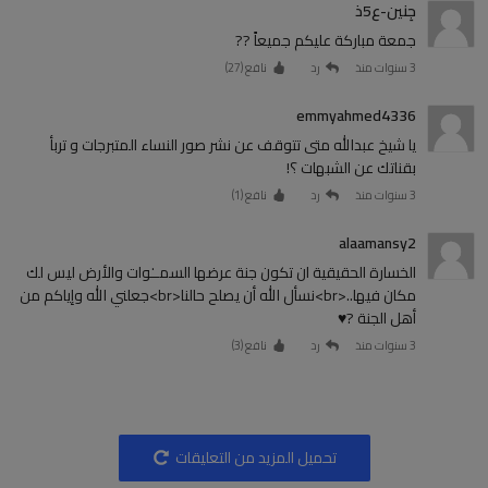
جِنين-ع5ذ
جمعة مباركة عليكم جميعاً ??
3 سنوات منذ
رد
نافع (
27
)
emmyahmed4336
يا شيخ عبدالله متى تتوقف عن نشر صور النساء المتبرجات و تربأ
بقناتك عن الشبهات ؟!
3 سنوات منذ
رد
نافع (
1
)
alaamansy2
الخسارة الحقيقية ان تكون جنة عرضها السمــٰوات والأرض ليس لك
مكان فيها..<br>نسأل الله أن يصلح حالنا<br>جعلني الله وإياكم من
أهل الجنة ?♥️
3 سنوات منذ
رد
نافع (
3
)
تحميل المزيد من التعليقات