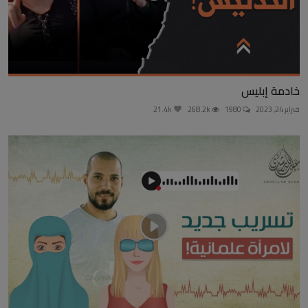
خادمة إبليس
فبراير 24, 2023
1980
268.2k
21.4k