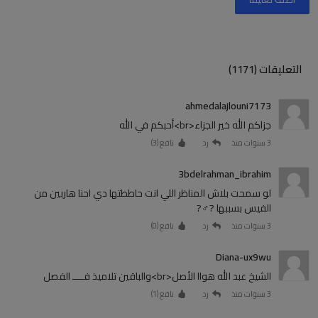
التعليقات (1171)
ahmedalajlouni7173
جزاكم الله خير الجزاء<br>أحبكم في الله
3 سنوات منذ
رد
نافع (
3
)
3bdelrahman_ibrahim
لو سمحت بلاش المناظر اللي انت حاططتها دي احنا هاربين من
الفيس بسببها ?‍♂️?
3 سنوات منذ
رد
نافع (
0
)
Diana-ux9wu
الشيخ عبد الله هواا الأصل<br>والباقين تلاميذ فــــ الفصل
3 سنوات منذ
رد
نافع (
1
)