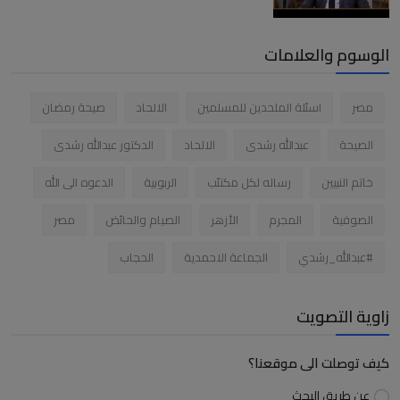
الوسوم والعلامات
مصر
اسئلة الملحدين للمسلمين
الالحاد
صيحة رمضان
الصيحة
عبدالله رشدى
الالحاد
الدكتور عبدالله رشدى
خاتم النبيين
رساله لكل مكتئب
الربوبية
الدعوه الى الله
الصوفية
المجرم
الأزهر
الصيام والحائض
مصر
#عبدالله_رشدي
الجماعة الاحمدية
الحجاب
زاوية التصويت
كيف توصلت الى موقعنا؟
عن طريق البحث