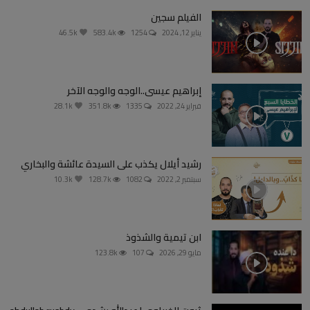
الفيلم سجين
يناير 12, 2024
1254
583.4k
46.5k
إبراهيم عيسى..الوجه والوجه الآخر
فبراير 24, 2022
1335
351.8k
28.1k
رشيد أيلال يكذب على السيدة عائشة والبخاري
سبتمبر 2, 2022
1082
128.7k
10.3k
ابن تيمية والشذوذ
مايو 29, 2026
107
123.8k