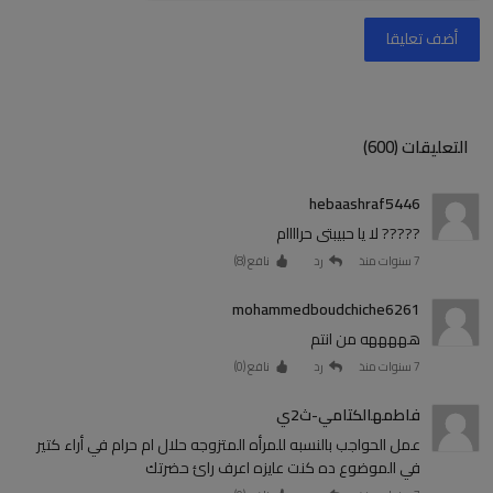
أضف تعليقا
التعليقات (600)
hebaashraf5446
????? لا يا حبيبتى حراااام
7 سنوات منذ
رد
نافع (
8
)
mohammedboudchiche6261
هههههه من انتم
7 سنوات منذ
رد
نافع (
0
)
فاطمهالكتامي-ث2ي
عمل الحواجب بالنسبه للمرأه المتزوجه حلال ام حرام في أراء كتير
في الموضوع ده كنت عايزه اعرف رائ حضرتك