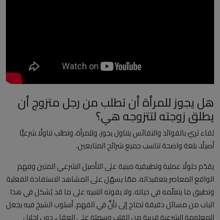
العلمانية
مقالات مكتوبة
المزيد
Arabic
هل يجوز للمرأة أن تطلب من رجل متزوج أن
يطلق زوجته لتتزوجه هي؟
لقاء ثريّ بالفوائد والنفائس يتناول يجوز، وللمرأة، وتطلب تناولًا شرعيًّا
أصيلًا، بلغة واضحة تناسب جميع شرائح المتابعين.
يقدّم حلولًا عملية وتطبيقية مبنية على التأصيل الشرعي المتين وفهم
الواقع المعاصر بتعقيداته، ممّا يسهّل على المشاهد الاستفادة الفعلية
وتطبيق ما يتعلّمه في حياته. ولا يفوته التنبيه على ما قد يُشكل في هذا
الباب من مسائل دقيقة تحتاج إلى تأنٍّ في الفهم. أسلوب الشيخ فيه يجعل
المعلومة الشرعية قريبة من القلب وسهلة على العقل، دون إخلال