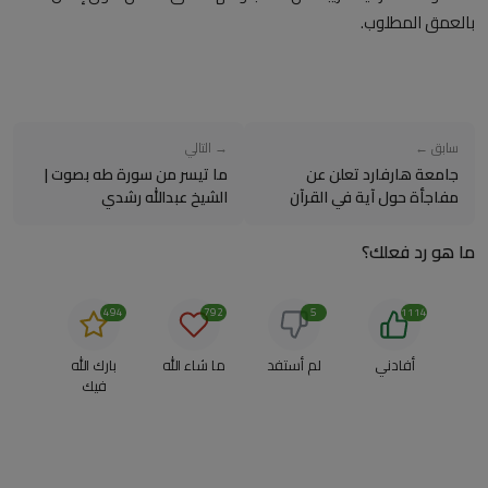
بالعمق المطلوب.
سابق ←
→ التالي
جامعة هارفارد تعلن عن
ما تيسر من سورة طه بصوت |
مفاجأة حول آية في القرآن
الشيخ عبدالله رشدي
الكريم لكل المسلمين حول
العالم | ...
ما هو رد فعلك؟
494
792
5
1114
أفادني
لم أستفد
ما شاء الله
بارك الله
فيك