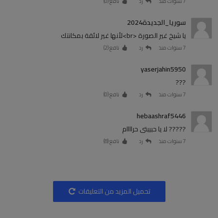
7 سنوات منذ
رد
نافع (
0
)
سوريا_الجديدة2024
يا شيخ غير الصورة <br>لأنها غير لائقة بمكانتك
7 سنوات منذ
رد
نافع (
2
)
yaserjahin5950
???
7 سنوات منذ
رد
نافع (
0
)
hebaashraf5446
????? لا يا حبيبتى حراااام
7 سنوات منذ
رد
نافع (
8
)
تحميل المزيد من التعليقات