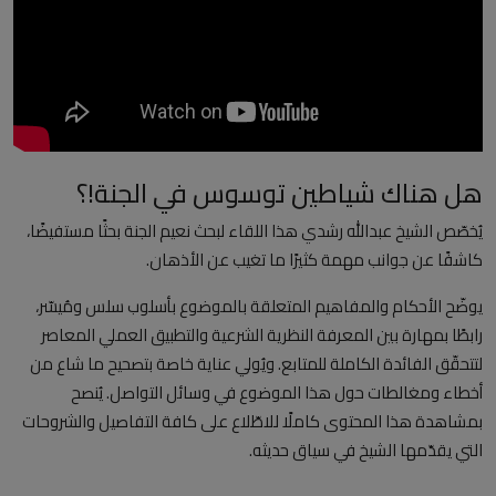
العلمانية
مقالات مكتوبة
المزيد
هل هناك شياطين توسوس في الجنة!؟
Arabic
يُخصّص الشيخ عبدالله رشدي هذا اللقاء لبحث نعيم الجنة بحثًا مستفيضًا،
كاشفًا عن جوانب مهمة كثيرًا ما تغيب عن الأذهان.
يوضّح الأحكام والمفاهيم المتعلقة بالموضوع بأسلوب سلس ومُيسّر،
رابطًا بمهارة بين المعرفة النظرية الشرعية والتطبيق العملي المعاصر
لتتحقّق الفائدة الكاملة للمتابع. ويُولي عناية خاصة بتصحيح ما شاع من
أخطاء ومغالطات حول هذا الموضوع في وسائل التواصل. يُنصح
بمشاهدة هذا المحتوى كاملًا للاطّلاع على كافة التفاصيل والشروحات
التي يقدّمها الشيخ في سياق حديثه.