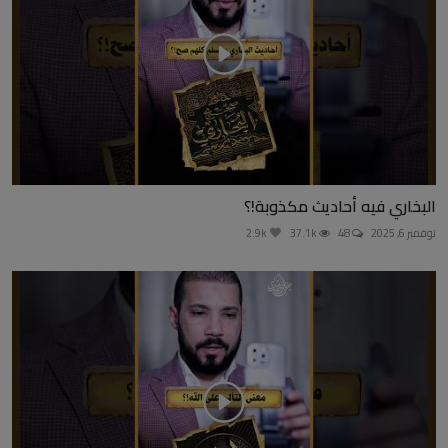
البخاري فيه أحاديث مكذوبة!؟
نوفمبر 6, 2025
48
37.1k
2.9k