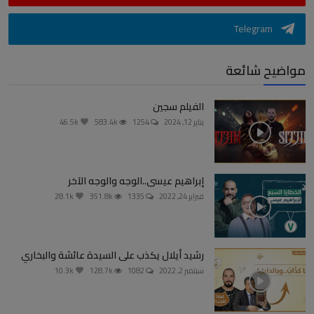
Telegram
مواضيح شائعة
الفيلم سجين
يناير 12, 2024
1254
583.4k
46.5k
إبراهيم عيسى..الوجه والوجه الآخر
فبراير 24, 2022
1335
351.8k
28.1k
رشيد أيلال يكذب على السيدة عائشة والبخاري
سبتمبر 2, 2022
1082
128.7k
10.3k