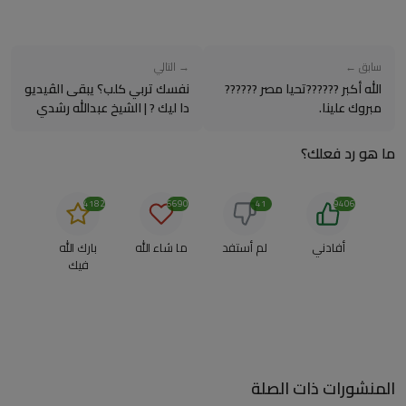
سابق ←
→ التالي
‏الله أكبر ??????تحيا مصر ??????
نفسك تربي كلب؟ يبقى الڤيديو
مبروك علينا.
دا ليك ? | الشيخ عبدالله رشدي
ما هو رد فعلك؟
4182
6690
41
9406
أفادني
لم أستفد
ما شاء الله
بارك الله
فيك
المنشورات ذات الصلة