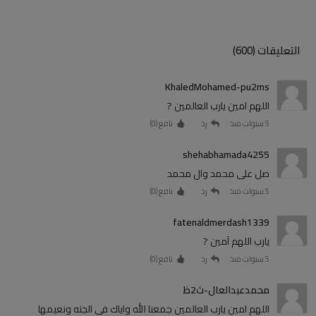
التعليقات (600)
KhaledMohamed-pu2ms
اللهم امين يارب العالمين ?
5 سنوات منذ
رد
نافع (
0
)
shehabhamada4255
صل على محمد وال محمد
5 سنوات منذ
رد
نافع (
0
)
fatenaldmerdash1339
يارب اللهم آمين ?
5 سنوات منذ
رد
نافع (
0
)
محمدعبدالعال-ث2ظ
اللهم امين يارب العالمين جمعنا الله واياك في الجنه ونعيمها