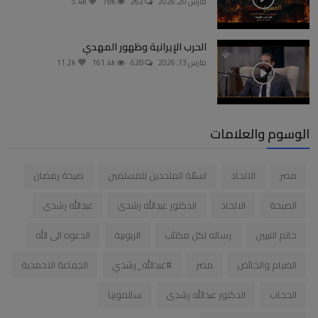
مارس 20, 2026
262
78k
5.4k
الحرب الإيرانية وظهور المهدي
مارس 13, 2026
628
161.4k
11.2k
الوسوم والعلامات
مصر
الالحاد
اسئلة الملحدين للمسلمين
صيحة رمضان
الصيحة
الالحاد
الدكتور عبدالله رشدى
عبدالله رشدى
خاتم النبيين
رساله لكل مكتئب
الربوبية
الدعوه الى الله
الصيام والحائض
مصر
#عبدالله_رشدي
الجماعة الاحمدية
الحجاب
الدكتور عبدالله رشدى
سالمونيا