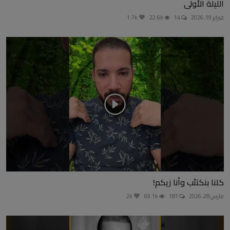
الليلة الأولى
فبراير 19, 2026
14
22.6k
1.7k
كلنا بنكتئب وأنا زيكم!
مارس 28, 2026
181
69.1k
2k