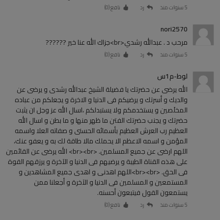
5 سنوات منذ
رد
نافع (
0
)
nori2570
مرحب د . عبدالله رشدي<br>جزاك الله عنا خير ??????
5 سنوات منذ
رد
نافع (
0
)
لوط-م1س
الله يرضى عن حضرتك يا فضيلة الشيخ عبدالله رشدى و يرضى عن
والديك و أسرتك و يرضيكم فى الدنيا و الاخرة و يجعلكم من عباده
المخلَصين و يستخدمكم ولا يستبدلكم ،اسال الله عز وجل ان يثبت
حضرتك و يجنب حضرتك الفتن ما ظهر منها و ما بطن و اسال الله
العظيم رب العرش العظيم بأسمائه الحسنى و صفاته العلا واسمه
المؤمن و اسمه الاعظم الا يحملك مالا طاقة لك به و يعفو عنك،
اللهم ارضى عن جميع المسلمين. <br><br> الله يرضى عن القائمين
على هذه القناة الطيبة و يرضيهم فى الدنيا و الآخرة و يرزقهم القوة
فى الحق. <br><br>اللهم اهدنى و اهدى جميع المشاهدين و
المستمعين و المسلمين فى الدنيا و الآخرة و أجعلنا ممن
يستمعون القول فيتبعون أحسنه.
5 سنوات منذ
رد
نافع (
0
)