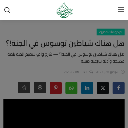
تسجيل الدخول
تسجيل
فيديوهات قصيرة
هل هناك شياطين توسوس في الجنة!؟
الرئيسية
هل هناك شياطين توسوس في الجنة!؟ — شرح وافٍ لـنعيم الجنة بلغة
فصيحة وأدلة شرعية متينة
شبهات وردود
سبتمبر 28, 2021
600
261.4k
العقيدة الإسلامية
رسائل مهمة
أحكام وفتاوى
لقاءات