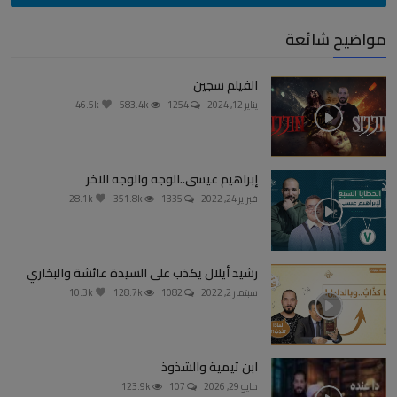
مواضيح شائعة
الفيلم سجين
يناير 12, 2024
1254
583.4k
46.5k
إبراهيم عيسى..الوجه والوجه الآخر
فبراير 24, 2022
1335
351.8k
28.1k
رشيد أيلال يكذب على السيدة عائشة والبخاري
سبتمبر 2, 2022
1082
128.7k
10.3k
ابن تيمية والشذوذ
مايو 29, 2026
107
123.9k