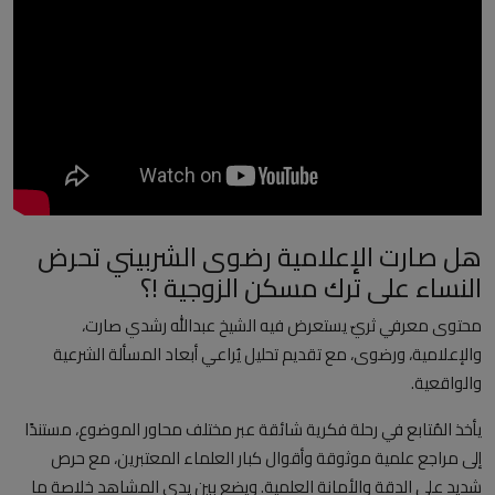
العلمانية
مقالات مكتوبة
المزيد
Arabic
هل صارت الإعلامية رضوى الشربيني تحرض
النساء على ترك مسكن الزوجية !؟
محتوى معرفي ثريّ يستعرض فيه الشيخ عبدالله رشدي صارت،
والإعلامية، ورضوى، مع تقديم تحليل يُراعي أبعاد المسألة الشرعية
والواقعية.
يأخذ المُتابع في رحلة فكرية شائقة عبر مختلف محاور الموضوع، مستندًا
إلى مراجع علمية موثوقة وأقوال كبار العلماء المعتبرين، مع حرص
شديد على الدقة والأمانة العلمية. ويضع بين يدي المشاهد خلاصة ما