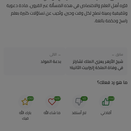
قرّره أهل العلم والاختصاص في هذه المسألة عبر القرون. مادة دعوية
وتثقيفية رصينة تصلح لكل وقت وحين، وتُجيب عن تساؤلات كثيرة بعلم
راسخ وحكمة بالغة.
سابق ←
→ التالي
شيخ الأزهر يعزي الملك تشارلز
بدعة المولد
في وفاة الملكة إليزابيث الثانية!
ما هو رد فعلك؟
4060
6497
40
9140
أفادني
لم أستفد
ما شاء الله
بارك الله
فيك