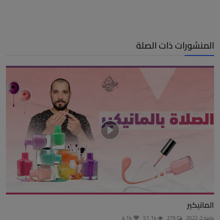
المنشورات ذات الصلة
المانيكير
يونيو 2, 2022
279
51.1k
4.1k