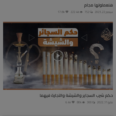
هنعملولها مجام
سبتمبر 22, 2023
752
222.4k
17.8k
حكم شرب السجاير والشيشة والتجارة فيهما
مايو 11, 2022
300
80k
6.4k