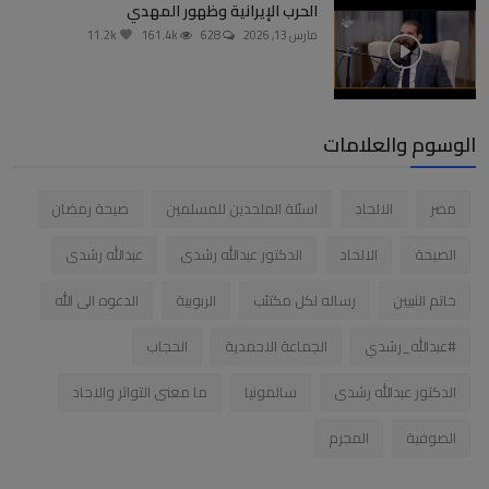
الحرب الإيرانية وظهور المهدي
مارس 13, 2026
628
161.4k
11.2k
الوسوم والعلامات
مصر
الالحاد
اسئلة الملحدين للمسلمين
صيحة رمضان
الصيحة
الالحاد
الدكتور عبدالله رشدى
عبدالله رشدى
خاتم النبيين
رساله لكل مكتئب
الربوبية
الدعوه الى الله
#عبدالله_رشدي
الجماعة الاحمدية
الحجاب
الدكتور عبدالله رشدى
سالمونيا
ما معنى التواتر والاحاد
الصوفية
المجرم