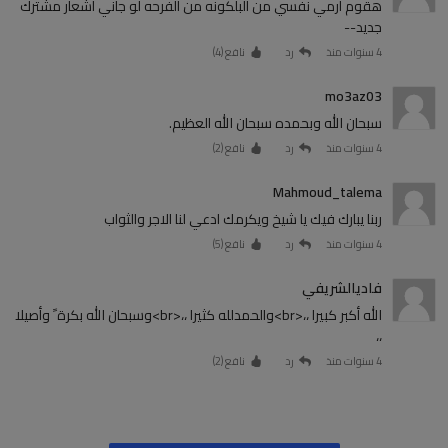
هقوم ارمي نفسي من البلكونه من الفرحه لو جاني اشعار مشترك
جديد--
4 سنوات منذ
رد
نافع (
4
)
mo3az03
سبحان الله وبحمده سبحان الله العظيم.
4 سنوات منذ
رد
نافع (
2
)
Mahmoud_talema
ربنا يبارك فيك يا شيخ ويكرمك ادعي لنا الاجر والثواب
4 سنوات منذ
رد
نافع (
5
)
فاديالشريفي
الله أكبر كبيرا ،،<br>والحمدلله كثيرا ،،<br>وسبحان الله بكرة ً وأصيلا
،،
4 سنوات منذ
رد
نافع (
2
)