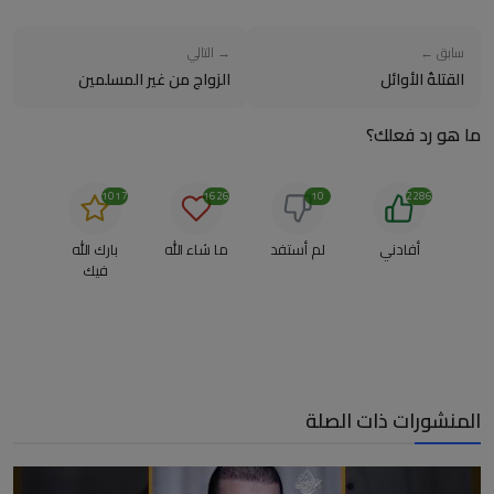
سابق ←
→ التالي
القتلةُ الأوائل
الزواج من غير المسلمين
ما هو رد فعلك؟
1017
1626
10
2286
أفادني
لم أستفد
ما شاء الله
بارك الله
فيك
المنشورات ذات الصلة