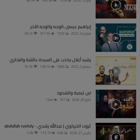
يناير 12, 2024
1254
583.4k
46.5k
إبراهيم عيسى..الوجه والوجه الآخر
فبراير 24, 2022
1335
351.9k
28.1k
رشيد أيلال يكذب على السيدة عائشة والبخاري
سبتمبر 2, 2022
1082
128.7k
10.3k
ابن تيمية والشذوذ
مايو 29, 2026
107
124k
ثروت الخرباوي | عبدالله رشدي - abdullah rushdy
مارس 27, 2026
646
115.7k
5.8k