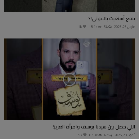
ينفع أستغيث بالموتى!؟
مارس 23, 2026
54
18.1k
1k
اللي حصل بين سيدنا يوسف وامرأة العزيز!
أكتوبر 23, 2025
67
87.3k
6.9k