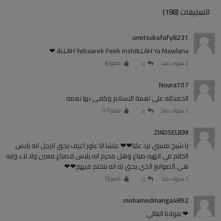
التعليقات (198)
omitsukafafy8231
ALLAH Yebaarek Feek inshALLAH Ya Mawlana ❤
2 سنوات منذ
رد
نافع (
6
)
Noura107
الحمدلله على نعمة الاسلام وكفى بها نعمه
2 سنوات منذ
رد
نافع (
17
)
ZIADSELIEM
يا شيخ نفسي ترد عليا❤❤ علشا انا عاوز اعرف يحق للرجل انه يلبس
الخاتم في انهيه صباع وهل محرم انه يلبس فصباع معين ولا لاء وايه
هي الصوابع الذي يحق له انه يتختم فيهم❤❤
2 سنوات منذ
رد
نافع (
3
)
mohamedmanga4892
❤ مولانا الغالي