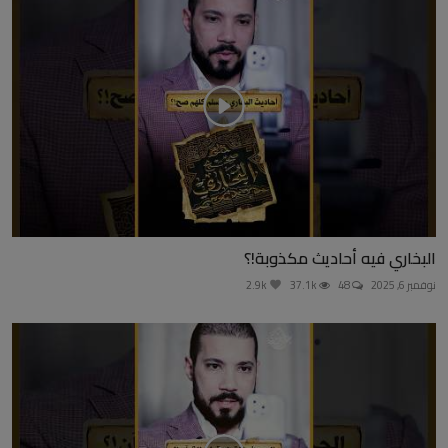
البخاري فيه أحاديث مكذوبة!؟
نوفمبر 6, 2025
48
37.1k
2.9k