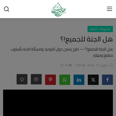
تسجيل الدخول
تسجيل
فيديوهات قصيرة
هل الجنة للجميع!؟
الرئيسية
هل الجنة للجميع!؟ — طرح رصين حول التوحيد ومسألة الجنه بأسلوب
مقنع وميسّر
شبهات وردود
مارس 17, 2024
198
65.7k
العقيدة الإسلامية
رسائل مهمة
أحكام وفتاوى
لقاءات