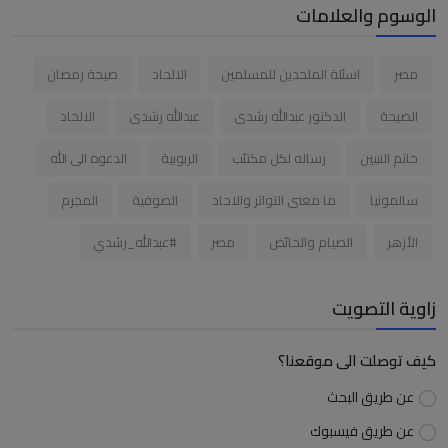
الوسوم والعلامات
مصر
اسئلة الملحدين للمسلمين
الالحاد
صيحة رمضان
الصيحة
الدكتور عبدالله رشدى
عبدالله رشدى
الالحاد
خاتم النبيين
رساله لكل مكتئب
الربوبية
الدعوه الى الله
سالمونيا
ما معنى التواتر والاحاد
الصوفية
المجرم
الأزهر
الصيام والحائض
مصر
#عبدالله_رشدي
زاوية التصويت
كيف توصلت الى موقعنا؟
عن طريق البحث
عن طريق فيسبوك