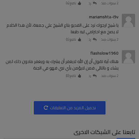
2 سنوات منذ
رد
نافع (
4
)
mariamshta-i9v
يا شيخ ارجوك ترد على الفديو بتاع الشيخ علي جمعة، لأن هذا الكلام
لا يصح مع احترامي ليه طبعا
2 سنوات منذ
رد
نافع (
5
)
flashslow1960
هناك آية تقول أن إن الله لايغفر أن يشرك به ويغفر مادون ذلك لمن
يشاء و بالتالي فمن لايؤمن بأي نبي فهو في الجنة
2 سنوات منذ
رد
نافع (
0
)
تحميل المزيد من التعليقات
تابعنا على الشبكات الاخرى