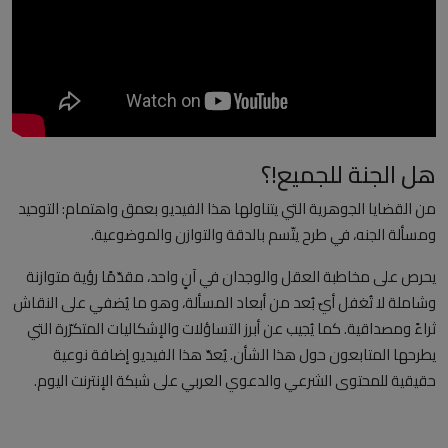
العلمانية
مقالات مكتوبة
المزيد
هل الجنة للجميع!؟
Arabic
من القضايا الجوهرية التي يتناولها هذا الفيديو بعمق واهتمام: التوحيد
ومسألة الجنه، في طرح يتّسم بالدقة والتوازن والموضوعية.
يحرص على مخاطبة العقل والوجدان في آنٍ واحد، مقدّمًا رؤية متوازنة
وشاملة لا تُغفل أيّ بُعد من أبعاد المسألة، وهو ما يُضفي على النقاش
ثراءً ومصداقية. كما يُجيب عن أبرز التساؤلات والإشكاليات المتكرّرة التي
يطرحها المتابعون حول هذا الشأن. يُعدّ هذا الفيديو إضافة نوعية
حقيقية للمحتوى الشرعي والدعوي العربي على شبكة الإنترنت اليوم.