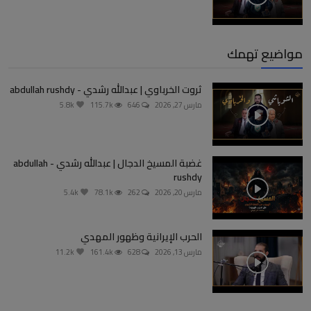
مواضيع تهمك
ثروت الخرباوي | عبدالله رشدي - abdullah rushdy
مارس 27, 2026
646
115.7k
5.8k
غضبة المسيخ الدجال | عبدالله رشدي - abdullah
rushdy
مارس 20, 2026
262
78.1k
5.4k
الحرب الإيرانية وظهور المهدي
مارس 13, 2026
628
161.4k
11.2k