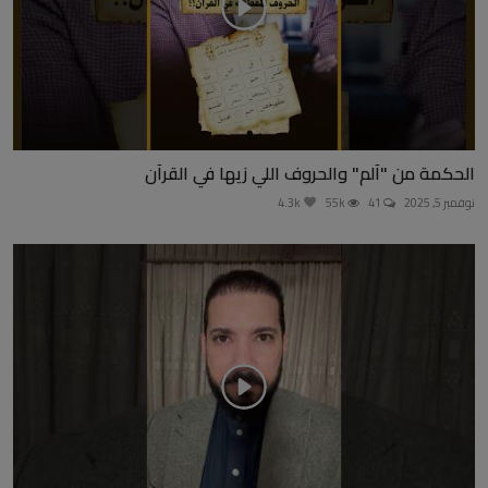
الحكمة من "آلم" والحروف اللي زيها في القرآن
نوفمبر 5, 2025
41
55k
4.3k