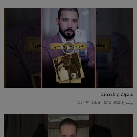
شعرك والأضحية!
نوفمبر 9, 2025
12
34k
2.6k