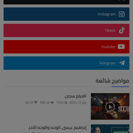
Instagram
Tiktok
Youtube
Telegram
مواضيح شائعة
الفيلم سجين
يناير 12, 2024
1254
583.4k
46.5k
إبراهيم عيسى..الوجه والوجه الآخر