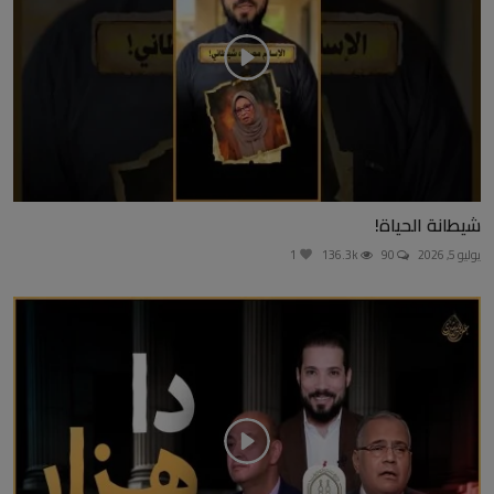
شيطانة الحياة!
يوليو 5, 2026
90
136.3k
1