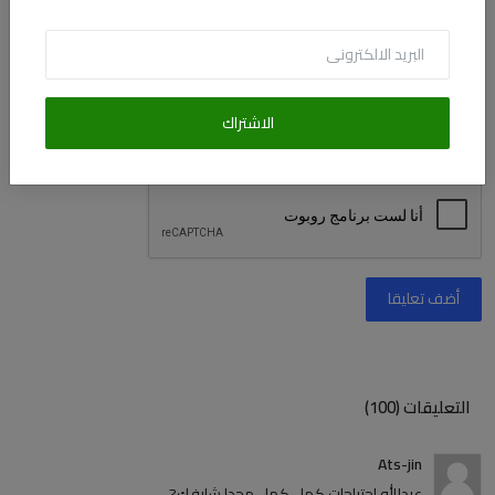
التعليق
الاشتراك
أضف تعليقا
التعليقات (100)
Ats-jin
عبدالله احتياجات كمل كمل محدا شايفك?