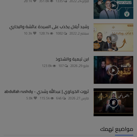
فبراير 24, 2022
1335
351.8k
28.1k
رشيد أيلال يكذب على السيدة عائشة والبخاري
سبتمبر 2, 2022
1082
128.7k
10.3k
ابن تيمية والشذوذ
مايو 29, 2026
107
123.8k
ثروت الخرباوي | عبدالله رشدي - abdullah rushdy
مارس 27, 2026
646
115.5k
5.8k
مواضيع تهمك