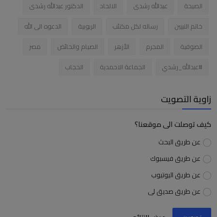
الصيحة
عبدالله رشدى
الالحاد
الدكتور عبدالله رشدى
خاتم النبيين
رساله لكل مكتئب
الربوبية
الدعوه الى الله
الصوفية
المجرم
الأزهر
الصيام والحائض
مصر
#عبدالله_رشدي
الجماعة الاحمدية
الحجاب
زاوية التصويت
كيف توصلت الى موقعنا؟
عن طريق البحث
عن طريق فيسبوك
عن طريق اليوتيوب
عن طريق صديق لى