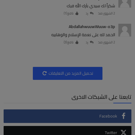
شكراً لك سيدي بآرك الله فيك
2 الشهور منذ
رد
نافع (
1
)
AbdallahwuuwWuuw-o3p
الحمد لله على نعمة الإسلام والوهابيه
2 الشهور منذ
رد
نافع (
3
)
تحميل المزيد من التعليقات
تابعنا على الشبكات الاخرى
Facebook
Twitter