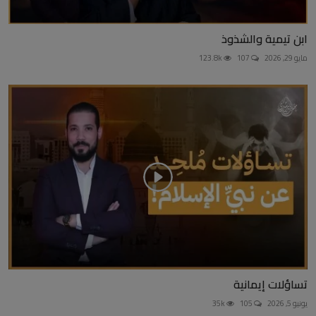
ابن تيمية والشذوذ
مايو 29, 2026
107
123.8k
تساؤلات إيمانية
يونيو 5, 2026
105
35k