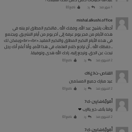
1 شهر منذ
رد
نافع (
0
)
mishal.alkushi.office
أخطأت ياشيخ عبد الله، وفقك الله ـ فالتكبير المطلق لم ينته في
هذه الأيام من فجر يوم عرفة إلى آخر يوم من أيام التشريق، ويجتمع
في هذه الأيام التكبير المطلق والتكبير المقيد.<br><br>ويمكن لك
ـ حفظك الله ـ أن تراجع كلام العلماء في هذا الأمر، وأنا أعلم أنك رجل
تبحث عن الحق، وترجع إليه، زادك الله هدى وتوفيقا.
2 الشهور منذ
رد
نافع (
0
)
القناص-ث3غ6ك
عيد مبارك جميع المسلمين
2 الشهور منذ
رد
نافع (
0
)
أُمَويَّةسَابِين-ك7
وانتا بآلف خير يااارب ❤
2 الشهور منذ
رد
نافع (
0
)
أُمَويَّةسَابِين-ك7