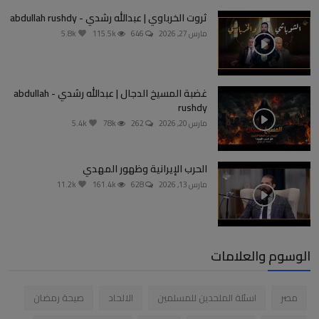
ثروت الخرباوي | عبدالله رشدي - abdullah rushdy
مارس 27, 2026
646
115.5k
5.8k
غضبة المسيخ الدجال | عبدالله رشدي - abdullah
rushdy
مارس 20, 2026
262
78k
5.4k
الحرب الإيرانية وظهور المهدي
مارس 13, 2026
628
161.4k
11.2k
الوسوم والعلامات
مصر
اسئلة الملحدين للمسلمين
الالحاد
صيحة رمضان