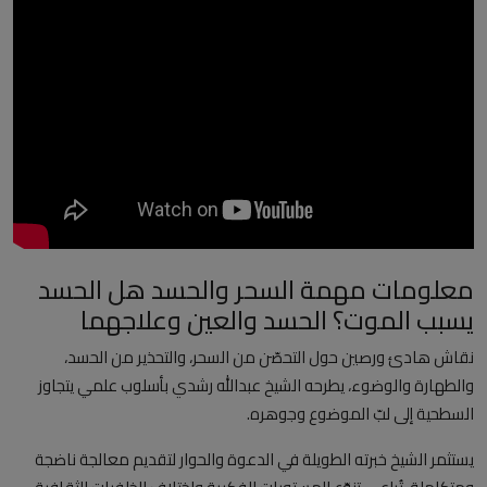
العلمانية
مقالات مكتوبة
المزيد
Arabic
معلومات مهمة السحر والحسد هل الحسد
يسبب الموت؟ الحسد والعين وعلاجهما
نقاش هادئ ورصين حول التحصّن من السحر، والتحذير من الحسد،
والطهارة والوضوء، يطرحه الشيخ عبدالله رشدي بأسلوب علمي يتجاوز
السطحية إلى لبّ الموضوع وجوهره.
يستثمر الشيخ خبرته الطويلة في الدعوة والحوار لتقديم معالجة ناضجة