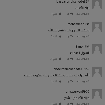
bassantmohamed4354
بارك الله لك
6 سنوات منذ
رد
نافع (
1
)
Mohammed2sa
وفقك الله ورعاك يا شيخ عبدالله
6 سنوات منذ
رد
نافع (
2
)
Timor-tkt
السهل الممتنع
6 سنوات منذ
رد
نافع (
3
)
-abdelrahmanabada1395
الله يبارك ف عمرك ويحفظك من كل مكروه وسوء
6 سنوات منذ
رد
نافع (
1
)
privateryan5907
جزاك الله خيراً يا شيخ
6 سنوات منذ
رد
نافع (
1
)