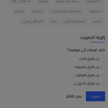
خاتم النبيين
رساله لكل مكتئب
الربوبية
الدعوه الى الله
سالمونيا
ما معنى التواتر والاحاد
الصوفية
المجرم
الأزهر
الصيام والحائض
مصر
#عبدالله_رشدي
زاوية التصويت
كيف توصلت الى موقعنا؟
عن طريق البحث
عن طريق فيسبوك
عن طريق اليوتيوب
عن طريق صديق لى
تصويت
عرض النتائج