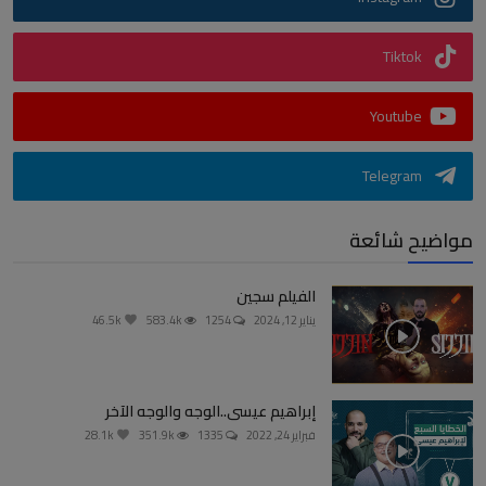
Tiktok
Youtube
Telegram
مواضيح شائعة
الفيلم سجين
يناير 12, 2024
1254
583.4k
46.5k
إبراهيم عيسى..الوجه والوجه الآخر
فبراير 24, 2022
1335
351.9k
28.1k