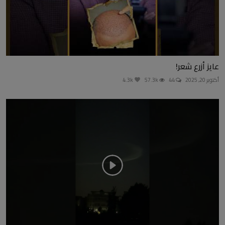
عايز أزرع شعر!
أكتوبر 20, 2025
44
57.3k
4.3k