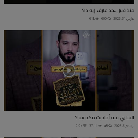
منذ قليل..حد عارف إيه دا؟
مارس 31, 2026
600
61k
البخاري فيه أحاديث مكذوبة!؟
نوفمبر 6, 2025
48
37.1k
2.9k