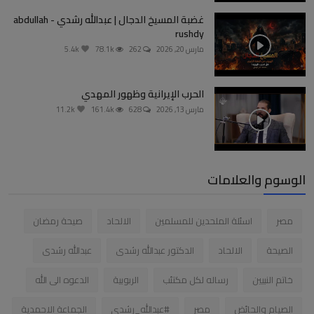
غضبة المسيخ الدجال | عبدالله رشدي - abdullah
rushdy
مارس 20, 2026
262
78.1k
5.4k
الحرب الإيرانية وظهور المهدي
مارس 13, 2026
628
161.4k
11.2k
الوسوم والعلامات
مصر
اسئلة الملحدين للمسلمين
الالحاد
صيحة رمضان
الصيحة
الالحاد
الدكتور عبدالله رشدى
عبدالله رشدى
خاتم النبيين
رساله لكل مكتئب
الربوبية
الدعوه الى الله
الصيام والحائض
مصر
#عبدالله_رشدي
الجماعة الاحمدية