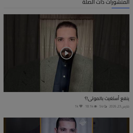
المنشورات ذات الصلة
ينفع أستغيث بالموتى!؟
مارس 23, 2026
54
18.1k
1k