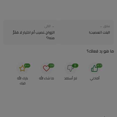
سابق ←
→ التالي
البنت اتعصبت!
الزواج..نصيب أم اختيار لا مَفَرَّ
منه!؟
ما هو رد فعلك؟
811
1295
8
1820
أفادني
لم أستفد
ما شاء الله
بارك الله
فيك