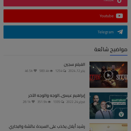
Youtube
Telegram
مواضيح شائعة
الفيلم سجين
يناير 12, 2024
1254
583.4k
46.5k
إبراهيم عيسى..الوجه والوجه الآخر
فبراير 24, 2022
1335
351.9k
28.1k
رشيد أيلال يكذب على السيدة عائشة والبخاري