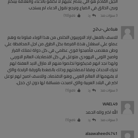
الجيل القادم هو اللي ينتصر عليهم لا تكتفو بالدعاء والعلاقه بينكم
وبين الخالق في الضياع ونرجع نقول الدعاء لم يستجب
3 سنوات منذ
رد
نافع (
10
)
هبةعلي-ب2ج
للاسف بالفعل اراد الاوربيون التخلص من هذا الوباء فبلونا به وهم
عملو علي اسغلال هذة الفرصة بكل الطرق من اجل المحافظة علي
وطن مغتصب فأصبحوا قوي عظمي في كل دولة تمتلك القرار
واصبح اللوبي اليهودي متوغل في كل اقتصاديات العالم الاوربي
ولهذا نجد انهم قديكونوا تخلصوا منهم الا مازال الايد العفنة لهم
تحرك الاحداث وفقا لمصلحتهم وذلك بالضغط بالورقة الرابحة والتي
لا يفهمها الا العالم الغربي وهو الاقتصاد، وللاسف اصبح لهم توغل
اكبر في البلاد العربية والتي اصبحت منساقة لها دون اي خجل،
3 سنوات منذ
رد
نافع (
1
)
WAEL49
الله اكبر ولله الحمد
3 سنوات منذ
رد
نافع (
1
)
alaawaheed4741