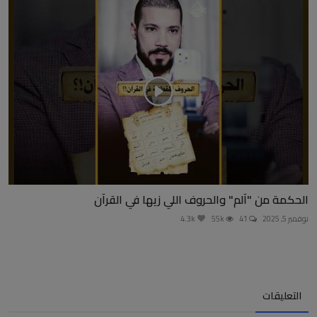
الحكمة من "آلم" والحروف اللي زيها في القرآن
نوفمبر 5, 2025
41
55k
4.3k
التعليقات