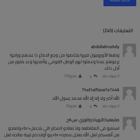
التعليقات (245)
abdullahrushdy
وطبعا الأوروبيون قرروا يتخلصوا من وجع الدماغ دا عندهم وراحوا
زرعوهم عندنا وعملوا لهم الوطن القومي وأصدروا وعد بلفور من
أجل ذلك.
3 سنوات منذ
رد
نافع (
79
)
Thaftalflasefa7446
الله أكبر ولا إله إلا الله محمد رسول الله.
3 سنوات منذ
رد
نافع (
5
)
صليعليكاللهياخيرالوري-س6ح
استمرو في المقاطعه ولا تعتادو المجازر اللي بتحصل<br>واصلحو
من أنفسكم لعل الله يعجل بنصره<br>ربو أولادكم تربية صالحه لعل