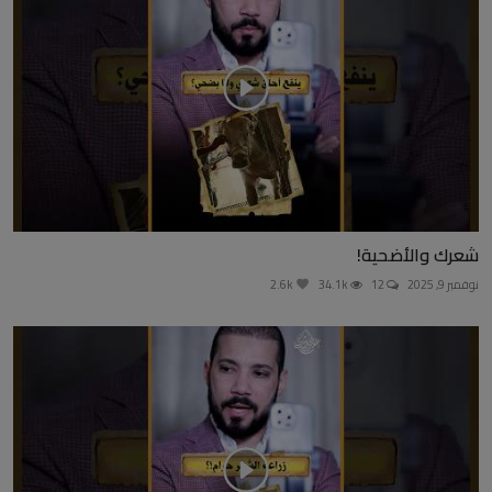
شعرك والأضحية!
نوفمبر 9, 2025
12
34.1k
2.6k