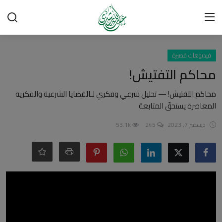
تسجيل الدخول
تسجيل
فيديوهات قصيرة
محاكم التفتيش!
الرئيسية
محاكم التفتيش! — تحليل شرعي وفكري لـالقضايا الشرعية والفكرية
المعاصرة يستحقّ المتابعة
شبهات وردود
ديسمبر 7, 2023
245
53.1k
العقيدة الإسلامية
رسائل مهمة
أحكام وفتاوى
لقاءات