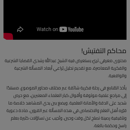
العلمانية
مقالات مكتوبة
المزيد
محاكم التفتيش!
Arabic
محتوى معرفي ثريّ يستعرض فيه الشيخ عبدالله رشدي القضايا الشرعية
والفكرية المعاصرة، مع تقديم تحليل يُراعي أبعاد المسألة الشرعية
والواقعية.
يأخذ المُتابع في رحلة فكرية شائقة عبر مختلف محاور الموضوع، مستندًا
إلى مراجع علمية موثوقة وأقوال كبار العلماء المعتبرين، مع حرص
شديد على الدقة والأمانة العلمية. ويضع بين يدي المشاهد خلاصة ما
قرّره أهل العلم والاختصاص في هذه المسألة عبر القرون. مادة دعوية
وتثقيفية رصينة تصلح لكل وقت وحين، وتُجيب عن تساؤلات كثيرة بعلم
راسخ وحكمة بالغة.