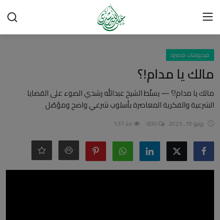
تسجيل الدخول
تسجيل
فيديوهات قصيرة
مالك يا مدام!؟
الرئيسية
مالك يا مدام!؟ — يسلّط الشيخ عبدالله رشدي الضوء على القضايا
الشرعية والفكرية المعاصرة بأسلوب شرعي واضح ومؤصّل
شبهات وردود
يونيو 18, 2023
600
537.4k
العقيدة الإسلامية
رسائل مهمة
أحكام وفتاوى
لقاءات