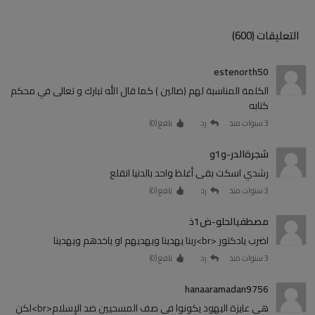
التعليقات (600)
estenorth50
الكلمة المناسبة لهم (ضالين ) كما قال الله تبارك و تعالى في محكم
كتابه
3 سنوات منذ
رد
نافع (
0
)
شجرةالدر-و1و
رشدي اسكت بقى أغلظ واحد بالدنيا انقلع
3 سنوات منذ
رد
نافع (
0
)
مصطفيالحلو-ض1ذ
اضرب يادكتور <br>ربنا يهدينا ويهديهم او ياخدهم ويهدينا
3 سنوات منذ
رد
نافع (
0
)
hanaaramadan9756
هي عايزة اليهود يكونوا في صف المسحيين ضد الإسلام<br>لكن