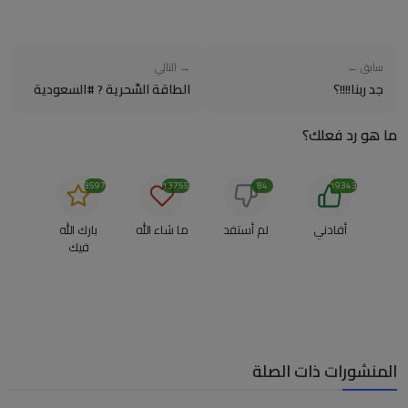
سابق ←
→ التالي
جد ربنا!!!!؟
الطاقة السِّحرية ? #السعودية
ما هو رد فعلك؟
8597
13755
84
19343
أفادني
لم أستفد
ما شاء الله
بارك الله
فيك
المنشورات ذات الصلة