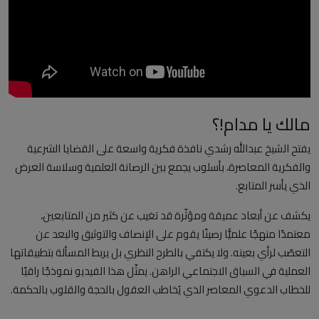
العلمانية
مقالات مكتوبة
المزيد
مالك يا مدام!؟
Arabic
يفتح الشيخ عبدالله رشدي نافذة فكرية واسعة على القضايا الشرعية
والفكرية المعاصرة، بأسلوب يجمع بين الرصانة العلمية وسلاسة العرض
الذي يأسر المتابع.
يكشف عن أبعاد عميقة ومؤثّرة قد تغيب عن كثير من المتابعين،
معتمدًا منهجًا علميًّا رصينًا يقوم على الإنصاف والتوثيق والبعد عن
التعصّب لرأي بعينه. ولا يكتفي بالطرح النظري بل يربط المسألة بتطبيقاتها
العملية في السياق الاجتماعي الراهن. يمثّل هذا الفيديو نموذجًا راقيًا
للخطاب الدعوي المعاصر الذي يُخاطب العقول بالحجة والقلوب بالحكمة.