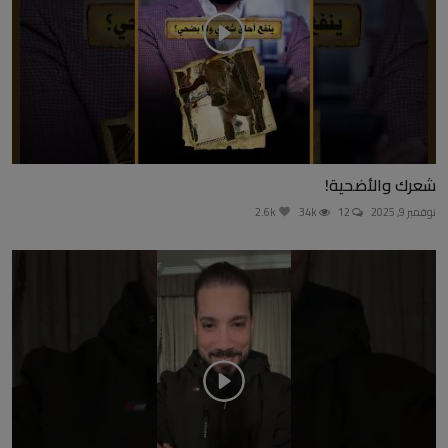
شعرك والأضحية!
نوفمبر 9, 2025
12
34k
2.6k