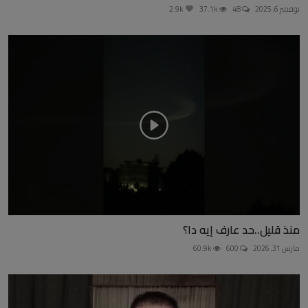
نوفمبر 6, 2025
48
37.1k
2.9k
منذ قليل..حد عارف إيه دا؟
مارس 31, 2026
600
60.9k