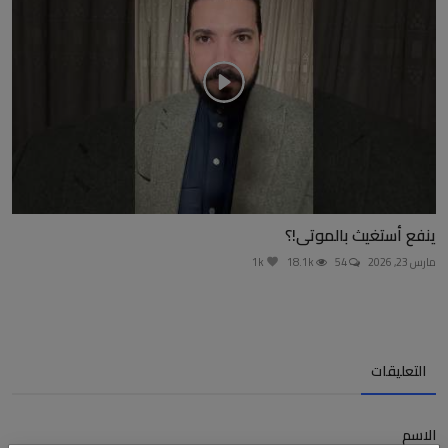
ينفع أستغيث بالموتى!؟
مارس 23, 2026
54
18.1k
1k
التعليقات
الاسم