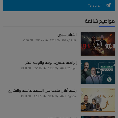
Telegram
مواضيح شائعة
الفيلم سجين
يناير 12, 2024
1254
583.4k
46.5k
إبراهيم عيسى..الوجه والوجه الآخر
فبراير 24, 2022
1335
351.8k
28.1k
رشيد أيلال يكذب على السيدة عائشة والبخاري
سبتمبر 2, 2022
1082
128.7k
10.3k