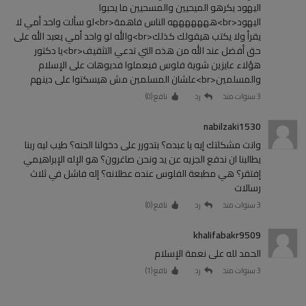
اليهود يكرهو الميحيين والمسحيين ما يحبوا
اليهود<br>هههههههه الناس فاهمة<br>لو سألت واحد أمي لا
يقرأ ولا يكتب هيقولك كذلك<br>والله لو واحد أمي يعبد الله على
حق أفضل عند الله من هذه التي تدعي التثقيف<br>يا دكتور
هؤلاء عايزين شوية فلوس فيعملوا فديوهات على الإسلام
والمسلمين<br>علشان المسلمين مش هيسكتوا على دينهم
3 سنوات منذ
رد
نافع (
0
)
nabilzaki1530
وانت مشكلتك إيه يا عبده؟ بتدورر على دخولنا الجنه؟ طيب ليه ربنا
يطالبنا ان ندفع الجزيه عن يد ونحن صاغرون؟ هو الإله الإبراهيمي
إفتقر؟ هي مطبعة الفلوس عنده عطلانه؟ إله فاشل في ثلاث
رسالات
3 سنوات منذ
رد
نافع (
0
)
khalifabakr9509
الحمد لله على نعمة الإسلام
3 سنوات منذ
رد
نافع (
1
)