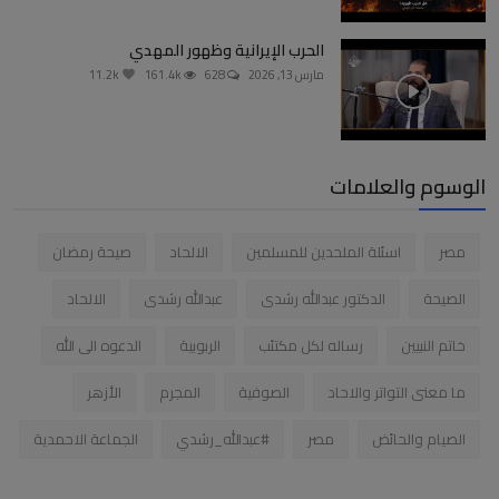
الحرب الإيرانية وظهور المهدي
مارس 13, 2026
628
161.4k
11.2k
الوسوم والعلامات
مصر
اسئلة الملحدين للمسلمين
الالحاد
صيحة رمضان
الصيحة
الدكتور عبدالله رشدى
عبدالله رشدى
الالحاد
خاتم النبيين
رساله لكل مكتئب
الربوبية
الدعوه الى الله
ما معنى التواتر والاحاد
الصوفية
المجرم
الأزهر
الصيام والحائض
مصر
#عبدالله_رشدي
الجماعة الاحمدية