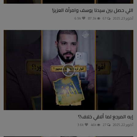
اللي حصل بين سيدنا يوسف وامرأة العزيز!
أكتوبر 23, 2025
67
87.3k
6.9k
إيه المرجع لما ألاقي خلاف!؟
أكتوبر 22, 2025
27
46k
3.6k