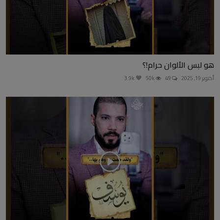
هو لبس الألوان حرام!؟
أكتوبر 19, 2025
49
50k
3.9k