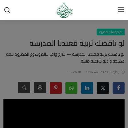
تسجيل الدخول
تسجيل
فيديوهات قصيرة
لو ناقصك تربية فعندنا المدرسة
الرئيسية
لو ناقصك تربية فعندنا المدرسة — شرح وافٍ لـالموضوع المطروح بلغة
فصيحة وأدلة شرعية متينة
شبهات وردود
يوليو 9, 2023
2394
11.6m
العقيدة الإسلامية
رسائل مهمة
أحكام وفتاوى
لقاءات