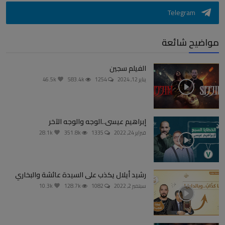
Telegram
مواضيح شائعة
الفيلم سجين
يناير 12, 2024
1254
583.4k
46.5k
إبراهيم عيسى..الوجه والوجه الآخر
فبراير 24, 2022
1335
351.8k
28.1k
رشيد أيلال يكذب على السيدة عائشة والبخاري
سبتمبر 2, 2022
1082
128.7k
10.3k