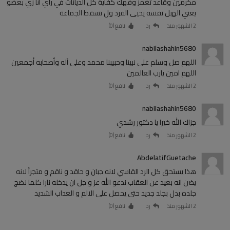
مكرمين وقاعد تغمز وفهك كفاية كل الديانات في رأي انا زي بعضو
يعني الهبل نفسه يحيى الفرد ول تسقط الجماعة
2 الشهور منذ
رد
نافع (
0
)
nabilashahin5680
اللهم صل وسلم على نبينا وحبيبنا محمد وعلى آله وأصحابه أجمعين
اللهم امين يارب العالمين
2 الشهور منذ
رد
نافع (
0
)
nabilashahin5680
جزاك الله خيرا يا دكتور رشدي
2 الشهور منذ
رد
نافع (
0
)
AbdelatifGuetache
هذا يستحق كل الرد القاسي لانه جبان و حاقد و ناقم و متجرأ لانه
يضن انه بعيد عن العقاب ندعو الله عز و جل ان يدخله نارا كلما نضج
جلده بدل بجلد جديد حتى يحصل على الالم و العداب الشديد
2 الشهور منذ
رد
نافع (
0
)