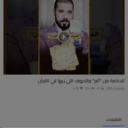
الحكمة من "آلم" والحروف اللي زيها في القرآن
نوفمبر 5, 2025
41
55k
4.3k
التعليقات