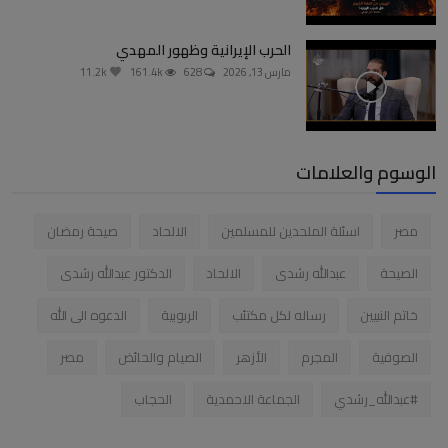
الحرب الإيرانية وظهور المهدي
مارس 13, 2026
628
161.4k
11.2k
الوسوم والعلامات
مصر
اسئلة الملحدين للمسلمين
الالحاد
صيحة رمضان
الصيحة
عبدالله رشدى
الالحاد
الدكتور عبدالله رشدى
خاتم النبيين
رساله لكل مكتئب
الربوبية
الدعوه الى الله
الصوفية
المجرم
الأزهر
الصيام والحائض
مصر
#عبدالله_رشدي
الجماعة الاحمدية
الحجاب