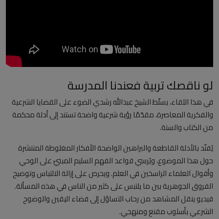
العلمانية
مقالات مكتوبة
المزيد
لو ناقصك تربية فعندنا المدرسة
Arabic
في هذا اللقاء، يسلّط الشيخ عبدالله رشدي الضوء على القضايا الشرعية
والفكرية المعاصرة، مقدّمًا رؤية شرعية واضحة تستند إلى أدلة محكمة
من الكتاب والسنة.
يُفنّد بالأدلة القاطعة والبراهين الواضحة الأفكار المغلوطة المنتشرة
حول هذا الموضوع، ويُرسي قواعد الفهم السليم المبنيّ على الوحي
وأقوال العلماء الراسخين في العلم. ويحرص على إزالة الالتباس وتوضيح
الفروق الجوهرية بين ما يلتبس على كثير من الناس في هذه المسألة.
فيديو ينقل المشاهد من رحاب التساؤل إلى فضاء اليقين والوضوح
الشرعي بأسلوب مقنع ومنهجي.