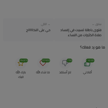
سابق ←
→ التالي
فتوى باطلة تسببت في إفساد
حي على النكاااااح
صلاة الكثيرات من النساء
ما هو رد فعلك؟
184974
295959
1795
416191
أفادني
لم أستفد
ما شاء الله
بارك الله
فيك