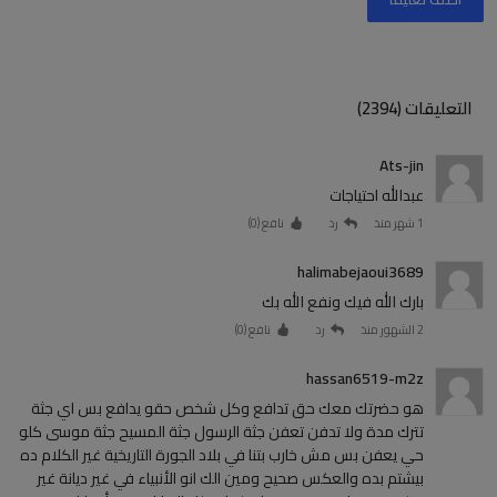
التعليقات (2394)
Ats-jin
عبدالله احتياجات
1 شهر منذ
رد
نافع (
0
)
halimabejaoui3689
بارك الله فيك ونفع الله بك
2 الشهور منذ
رد
نافع (
0
)
hassan6519-m2z
هو حضرتك معك حق تدافع وكل شخص حقو يدافع بس اي جثة
تترك مدة ولا تدفن تعفن جثة الرسول جثة المسيح جثة موسى كلو
حي يعفن بس مش خارب بتنا في بلاد الجورة التاريخية غير الكلام ده
بيشتم بده والعكس صحيح ومين الك انو الأنبياء في غير ديانة غير