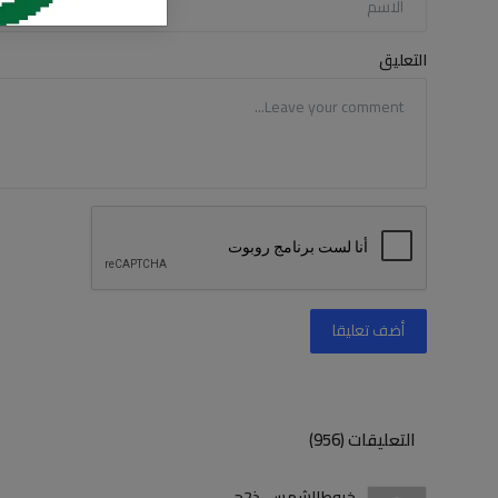
التعليق
أضف تعليقا
التعليقات (956)
خيوطالشمس-ذ2ح