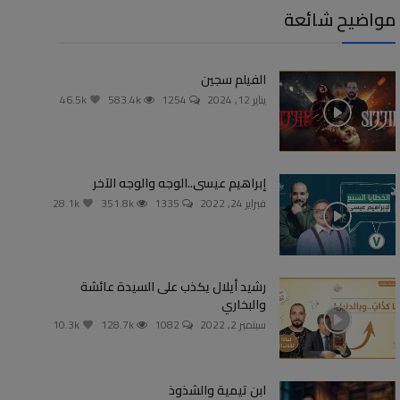
مواضيح شائعة
الفيلم سجين
يناير 12, 2024
1254
583.4k
46.5k
إبراهيم عيسى..الوجه والوجه الآخر
فبراير 24, 2022
1335
351.8k
28.1k
رشيد أيلال يكذب على السيدة عائشة
والبخاري
سبتمبر 2, 2022
1082
128.7k
10.3k
ابن تيمية والشذوذ