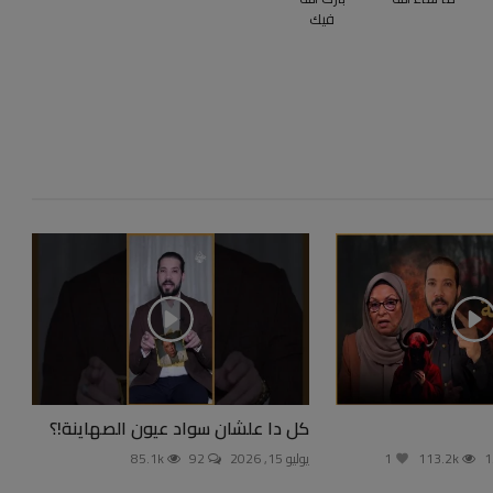
فيك
كل دا علشان سواد عيون الصهاينة!؟
113.2k
1
يوليو 15, 2026
92
85.1k