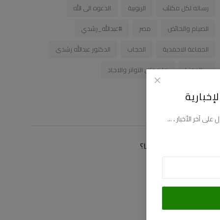
رساله لكل مكتئب
الربوبية
الدعوه الى الله
الصيام والحائض
مصر
#عبدالله_رشدي
الجماعة الاحمدية
الحجاب
الدكتور عبدالله رشدى
سالمونيا
ما معنى التواتر والاحاد
إخبارية
زاوية التصويت
ى آخر الأخبار ، ...
كيف توصلت الى موقعنا؟
عن طريق البحث
عن طريق فيسبوك
عن طريق اليوتيوب
عن طريق صديق لى