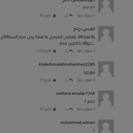
??????
6 سنوات منذ
رد
نافع (
0
)
القدس-ج4ج
يااا اهلااااااا. بالفارس المصري ياا اهلااا برجل مصر الشجاااااااع
...جهااااد يا فارس مصر
6 سنوات منذ
رد
نافع (
123
)
khaledsoualahmohammed2289
موجود
6 سنوات منذ
رد
نافع (
1
)
nashwaramadan7246
تمام ?
6 سنوات منذ
رد
نافع (
0
)
mohammad.admani
?