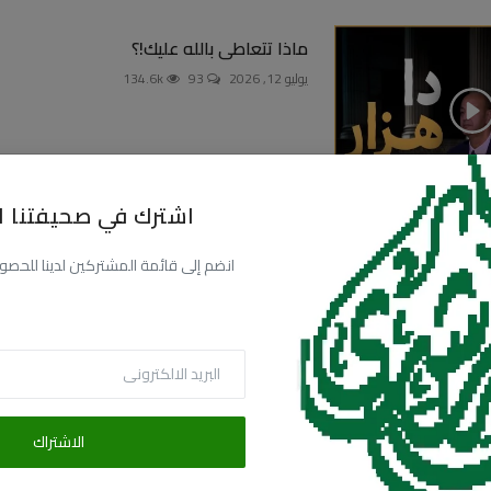
ماذا تتعاطى بالله عليك!؟
يوليو 12, 2026
93
134.6k
اشترك في صحيفتنا ال
قارن
90.3k
انضم إلى قائمة المشتركين لدينا للحصول عل
الاشتراك
البريد الالكترونى