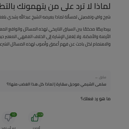
لماذا لا ترد على من يتهمونك بالتط
شرح وافٍ وتفصيلي لمسألة لماذا يعرضه الشيخ عبدالله رشدي بلغ
يربط ربطًا محكمًا بين السياق التاريخي لهذه المسائل والواقع المعاصر
الأزمنة والأمكنة. ولا يُغفل الإشارة إلى الخلاف الفقهي المعتبر
والاهتمام لكل باحث عن فهم أعمق وأصوب لهذه المسائل الشرعية
سابق ←
سلمى الشيمي موديل سقارة | لماذا كل هذا الغضب منها!؟
ما هو رد فعلك؟
10
2136
أفادني
لم أستفد