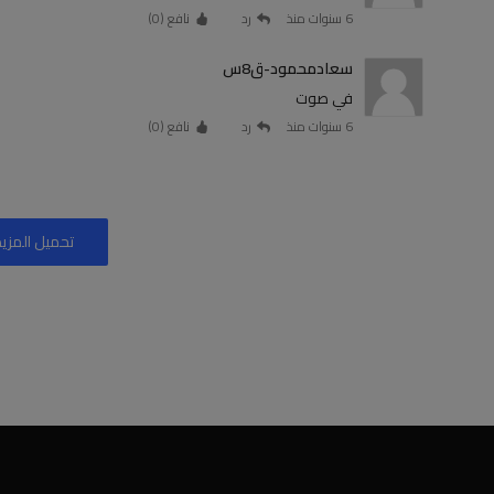
6 سنوات منذ
رد
نافع (
0
)
سعادمحمود-ق8س
في صوت
6 سنوات منذ
رد
نافع (
0
)
تحميل المزيد