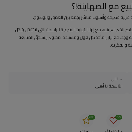
بيع مع الصهاينة!؟
ة عربية فصيحة وأسلوب مباشر يجمع بين العمق والوضوح.
 الذي نعيشه، مع إبراز الثوابت الشرعية الراسخة التي لا تتبدّل بتبدّل
 حيث وُجد، مع بيان مأخذ كل قول ومستنده. محتوى يستحقّ المتابعة
 والفكرية.
→ التالي
التاسعة يا أهلي
948
1516
ما شاء الله
بارك الله