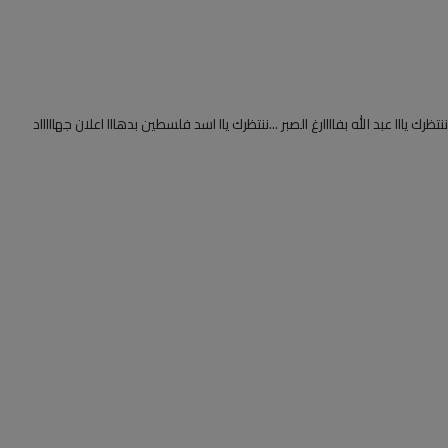
 ننتظرك يااا عبد الله بفاااارغ الصبر ...ننتظرك ياا اسد فلسطين بدهااا اعلان جهاااااد