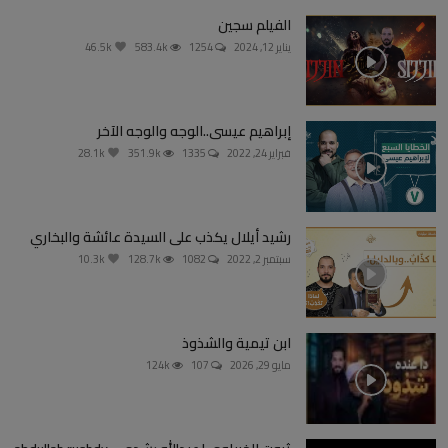
الفيلم سجين
يناير 12, 2024
1254
583.4k
46.5k
إبراهيم عيسى..الوجه والوجه الآخر
فبراير 24, 2022
1335
351.9k
28.1k
رشيد أيلال يكذب على السيدة عائشة والبخاري
سبتمبر 2, 2022
1082
128.7k
10.3k
ابن تيمية والشذوذ
مايو 29, 2026
107
124k