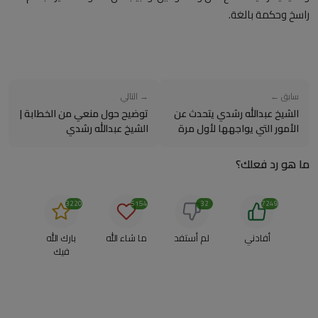
راسخ وحكمة بالغة.
سابق ←
→ التالي
الشيخ عبدالله رشدي يتحدث عن
توضيح حول منعي من الخطابة |
الأمور التي يواجهها لأول مرة
الشيخ عبدالله رشدي
وبوضوح شديد
ما هو رد فعلك؟
3220
5154
32
7249
أفادني
لم أستفد
ما شاء الله
بارك الله
فيك