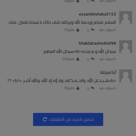
6 سنوات منذ
رد
نافع (
4
)
essamkhshaba5153
السلام عليكم ورحمة الله وبركاته كيف حالك يا شيخنا طمنى عليك
6 سنوات منذ
رد
نافع (
1
)
khalidalrashedi4998
سبحان الله و بحمده<br>سبحان الله العظيم
6 سنوات منذ
رد
نافع (
10
)
آياتمرتلة
<b>سُـبـحـان الله، والحـمـدُ لله، ولا إلٰه إلا الله، والله أكبـر .</b> ?⁦?
6 سنوات منذ
رد
نافع (
9
)
تحميل المزيد من التعليقات