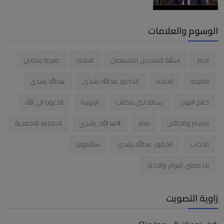
الوسوم والعلامات
مصر
اسئلة الملحدين للمسلمين
الالحاد
صيحة رمضان
الصيحة
الالحاد
الدكتور عبدالله رشدى
عبدالله رشدى
خاتم النبيين
رساله لكل مكتئب
الربوبية
الدعوه الى الله
الصيام والحائض
مصر
#عبدالله_رشدي
الجماعة الاحمدية
الحجاب
الدكتور عبدالله رشدى
سالمونيا
ما معنى التواتر والاحاد
زاوية التصويت