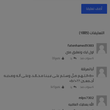
أضف تعليقا
التعليقات (1885)
fatenhamed9383
اول ليك وتعليق مني
6 سنوات منذ
رد
نافع (
3
)
آياتمرتلة
<b>الـلـهـم صـلّ وسـلـم علـى نبـيـنـا مـحـمّـد، وعلـى آلـه وصـحبـه
أجـمعـين ??</b>
6 سنوات منذ
رد
نافع (
41
)
mlps7302
الله يعطيك العافيه