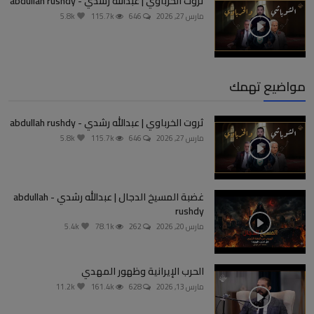
ثروت الخرباوي | عبدالله رشدي - abdullah rushdy
مارس 27, 2026
646
115.7k
5.8k
مواضيع تهمك
ثروت الخرباوي | عبدالله رشدي - abdullah rushdy
مارس 27, 2026
646
115.7k
5.8k
غضبة المسيخ الدجال | عبدالله رشدي - abdullah
rushdy
مارس 20, 2026
262
78.1k
5.4k
الحرب الإيرانية وظهور المهدي
مارس 13, 2026
628
161.4k
11.2k