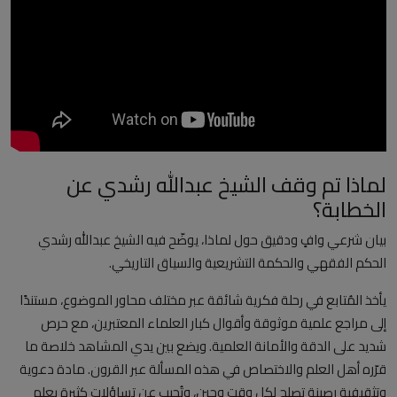
العلمانية
مقالات مكتوبة
المزيد
Arabic
لماذا تم وقف الشيخ عبدالله رشدي عن
الخطابة؟
بيان شرعي وافٍ ودقيق حول لماذا، يوضّح فيه الشيخ عبدالله رشدي
الحكم الفقهي والحكمة التشريعية والسياق التاريخي.
يأخذ المُتابع في رحلة فكرية شائقة عبر مختلف محاور الموضوع، مستندًا
إلى مراجع علمية موثوقة وأقوال كبار العلماء المعتبرين، مع حرص
شديد على الدقة والأمانة العلمية. ويضع بين يدي المشاهد خلاصة ما
قرّره أهل العلم والاختصاص في هذه المسألة عبر القرون. مادة دعوية
وتثقيفية رصينة تصلح لكل وقت وحين، وتُجيب عن تساؤلات كثيرة بعلم