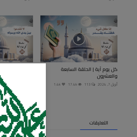
كل يوم آية | الحلقة السابعة
كل يوم آية | الح
والعشرون
والعشرون
أبريل 7, 2024
113
17.4k
1.4k
أبريل 6, 2024
81
التعليقات