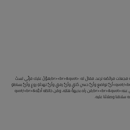
كانَ حبيبُنا النبيُّ صلى اللهُ عليه وسلَّم- مَهيبا، أتاهُ رجلٌ ليُكلِّمَه فجعلت فرائصُه ترعد، فقالَ له: <br><br>&quot;هوِّنْ عليك فإنِّي لستُ
بمَلِك؛ إنما أنا ابنُ امرأةٍ من قُريشٍ كانت تأكلُ القديد&quot;!<br><br>أيُّ تواضعٍ وأيُّ حسنِ خُلقٍ وأيُّ رفقٍ وأيُّ تهدئةِ روعٍ وأيُّ بساطةٍ
آسرة! صدقَ سيِّدُنا عليٌّ <del>رضي اللهُ عنه</del> حين قالَ عنه:<br><br>&quot;مَن رآه بديهةً هابَه، ومَن خالطَه أحبَّه&quot;!<br>