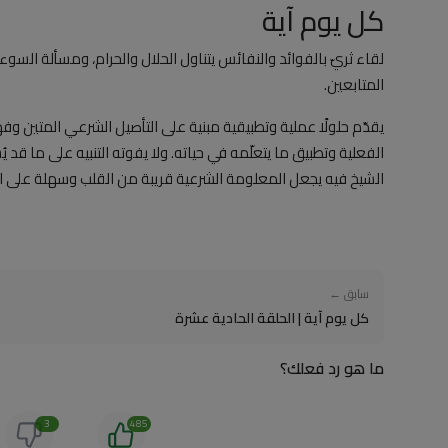
كل يوم آية
لقاء ثريّ بالفوائد والنفائس يتناول الحلال والحرام، ومسألة السوء، 
المتابعين.
يقدّم حلولًا عملية وتطبيقية مبنية على التأصيل الشرعي المتين و
الفعلية وتطبيق ما يتعلّمه في حياته. ولا يفوته التنبيه على ما قد
الشيخ فيه يجعل المعلومة الشرعية قريبة من القلب وسهلة على ا
سابق ←
كل يوم آية | الحلقة الحادية عشرة
ما هو رد فعلك؟
3
485