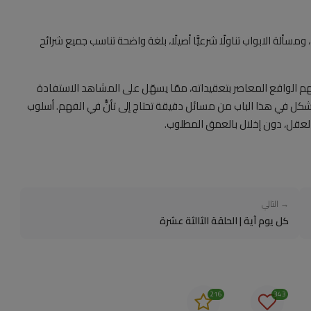
ومسألة الابواب تناولًا شرعيًّا أصيلًا، بلغة واضحة تناسب جميع شرائح
فهم الواقع المعاصر بتعقيداته، ممّا يسهّل على المشاهد الاستفادة
 يُشكل في هذا الباب من مسائل دقيقة تحتاج إلى تأنٍّ في الفهم. أسلوب
لعقل، دون إخلال بالعمق المطلوب.
→ التالي
كل يوم آية | الحلقة الثالثة عشرة
216
343