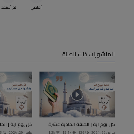
أفادني
لم أستفد
المنشورات ذات الصلة
كل يوم آية | الحلقة الحادية عشرة
كل يوم آية | الح
مارس 22, 2024
126
15.1k
1.2k
مارس 29, 2024
165