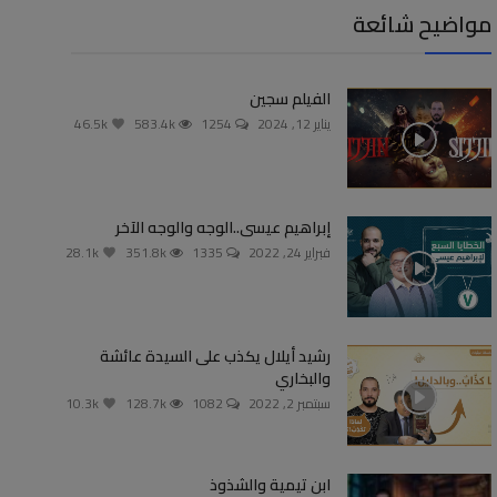
مواضيح شائعة
الفيلم سجين
يناير 12, 2024
1254
583.4k
46.5k
إبراهيم عيسى..الوجه والوجه الآخر
فبراير 24, 2022
1335
351.8k
28.1k
رشيد أيلال يكذب على السيدة عائشة
والبخاري
سبتمبر 2, 2022
1082
128.7k
10.3k
ابن تيمية والشذوذ