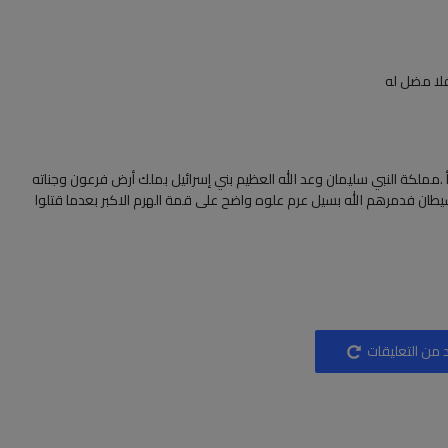
فلا مضل له
مملكة النبي سليمان وعد الله العظيم بني إسرائيل بملك أرض فرعون وجناته
ا وعبدوا الجن والشيطان فدمرهم الله بسيل عرم علوه واضح على قمة الهرم الاكبر بعدما قتلوا
 من التعليقات