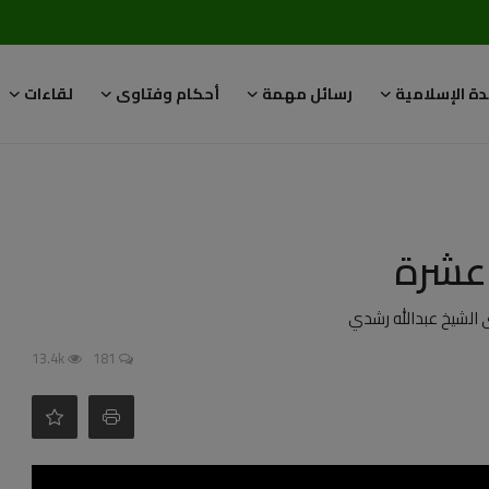
دة الإسلامية
رسائل مهمة
أحكام وفتاوى
لقاءات
 عشرة
الشيخ عبدالله رشدي
13.4k
181