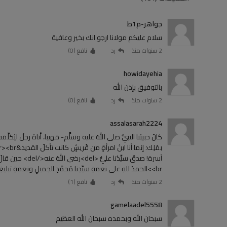
جواهر-م1ط
سلام عليكم مولانا ارجو انك بخير وعافية
2 سنوات منذ
رد
نافع (
0
)
howidayehia
بالتوفيق بإذن الله
2 سنوات منذ
رد
نافع (
0
)
assalasarah2224
<br>الحمدُ للهِ على نعمةِ سيِّدِنا مُحمَّدٍ الجميلِ ونعمةِ تبليغِه سلامَنا وصلاتَنا عليه.
2 سنوات منذ
رد
نافع (
1
)
gamelaadel5558
سبحان الله وبحمده سبحان الله العظيم