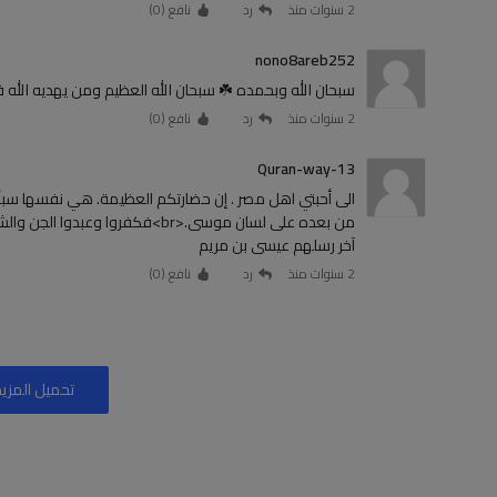
2 سنوات منذ
رد
نافع (
0
)
nono8areb252
سبحان الله وبحمده ☘️ سبحان الله العظيم ومن يهديه الله 
2 سنوات منذ
رد
نافع (
0
)
Quran-way-13
الى أحبتي اهل مصر . إن حضارتكم العظيمة. هي نفسها سبأ .
من بعده على لسان موسى.<br>فكفرو
آخر رسلهم عيسى بن مريم
2 سنوات منذ
رد
نافع (
0
)
تحميل المزيد