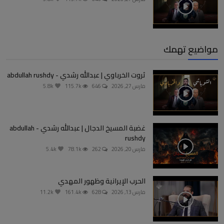
مواضيع تهمك
ثروت الخرباوي | عبدالله رشدي - abdullah rushdy
مارس 27, 2026
646
115.7k
5.8k
غضبة المسيخ الدجال | عبدالله رشدي - abdullah
rushdy
مارس 20, 2026
262
78.1k
5.4k
الحرب الإيرانية وظهور المهدي
مارس 13, 2026
628
161.4k
11.2k