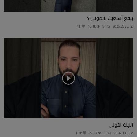
ينفع أستغيث بالموتى!؟
مارس 23, 2026
54
18.1k
1k
الليلة الأولى
فبراير 19, 2026
14
22.6k
1.7k