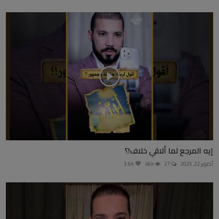
إيه المرجع لما ألاقي خلاف!؟
أكتوبر 22, 2025
27
46k
3.6k