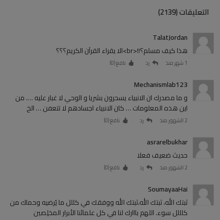
التعليقات (2139)
TalatJordan
هذا كيف مسلم؟!!<br>الا يقراء القرآن الكريم؟؟؟
1 شهر منذ
رد
نافع (
0
)
Mechanismlab123
و ما مصدرك ان الانبياء يسحرون بشريا و الوحي لا غبار عليه …. من
اين هذه المعلومات … كان الانبياء اجسادهم لا تتعفن … الخ
2 الشهور منذ
رد
نافع (
0
)
asrarelbukhar
حديث ضعيف فعلا
2 الشهور منذ
رد
نافع (
0
)
SoumayaaHai
ثبتك الله، ثبتك الله،ثبتك الله ووفقك في كللل ما يُرضيه وحماك من
كلللل سوء. اللهم بااارك لنا في كل علمائنا الأبرار المخلِصين