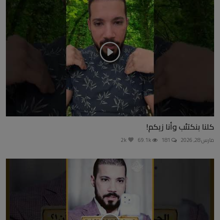
كلنا بنكتئب وأنا زيكم!
مارس 28, 2026
181
69.1k
2k