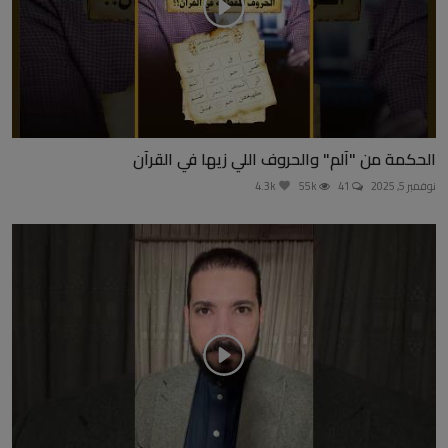
الحكمة من "آلم" والحروف اللي زيها في القرآن
نوفمبر 5, 2025
41
55k
4.3k