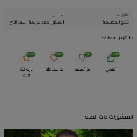
سابق ←
→ التالي
شيخ المجسمة
الدكتور أحمد كريمة | سحر النبي
ما هو رد فعلك؟
34393
55029
334
77383
أفادني
لم أستفد
ما شاء الله
بارك الله
فيك
المنشورات ذات الصلة