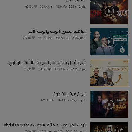
يناير 12, 2024
1254
583.4k
46.5k
إبراهيم عيسى..الوجه والوجه الآخر
فبراير 24, 2022
1335
351.9k
28.1k
رشيد أيلال يكذب على السيدة عائشة والبخاري
سبتمبر 2, 2022
1082
128.7k
10.3k
ابن تيمية والشذوذ
مايو 29, 2026
107
124.1k
ثروت الخرباوي | عبدالله رشدي - abdullah rushdy
مارس 27, 2026
646
115.7k
5.8k