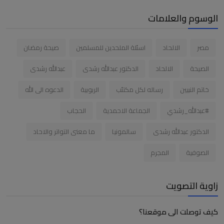
الوسوم والعلامات
مصر
الالحاد
اسئلة الملحدين للمسلمين
صيحة رمضان
الصيحة
الالحاد
الدكتور عبدالله رشدى
عبدالله رشدى
خاتم النبيين
رساله لكل مكتئب
الربوبية
الدعوه الى الله
#عبدالله_رشدي
الجماعة الاحمدية
الحجاب
الدكتور عبدالله رشدى
سالمونيا
ما معنى التواتر والاحاد
الصوفية
المجرم
زاوية التصويت
كيف توصلت الى موقعنا؟