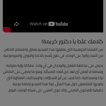
العلمانية
مقالات مكتوبة
المزيد
كلامك غلط يا دكتور كريمة!
Arabic
من القضايا الجوهرية التي يتناولها هذا الفيديو بعمق واهتمام: التحصّن
من السحر والردّ على الإلحاد، في طرح يتّسم بالدقة والتوازن والموضوعية.
يحرص على مخاطبة العقل والوجدان في آنٍ واحد، مقدّمًا رؤية متوازنة
وشاملة لا تُغفل أيّ بُعد من أبعاد المسألة، وهو ما يُضفي على النقاش
ثراءً ومصداقية. كما يُجيب عن أبرز التساؤلات والإشكاليات المتكرّرة التي
يطرحها المتابعون حول هذا الشأن. يُعدّ هذا الفيديو إضافة نوعية
حقيقية للمحتوى الشرعي والدعوي العربي على شبكة الإنترنت اليوم.