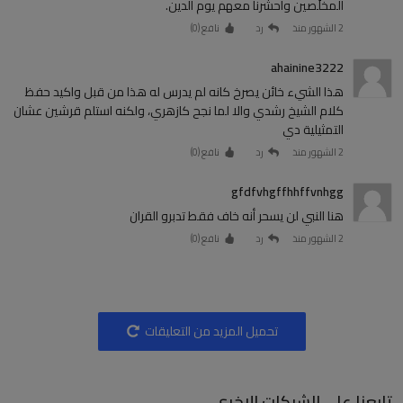
المخلَصين واحشرنا معهم يوم الدين.
2 الشهور منذ
رد
نافع (
0
)
ahainine3222
هذا الشيء خائن يصرخ كانه لم يدرس له هذا من قبل واكيد حفظ
كلام الشيخ رشدي والا لما نجح كازهري، ولكنه استلم قرشين عشان
التمثيلية دي
2 الشهور منذ
رد
نافع (
0
)
gfdfvhgffhhffvnhgg
هنا النبي لن يسحر أنه خاف فقط تدبرو القران
2 الشهور منذ
رد
نافع (
0
)
تحميل المزيد من التعليقات
تابعنا على الشبكات الاخرى