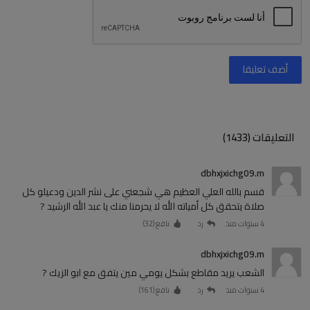
أضف تعليقا
التعليقات (1433)
dbhxjxichg09.m
قسم بالله العلي العظيم هي شجعني على نشر الدين ودعيلو كل
صلاة يتحقق كل أمياته الله لا يحرمنا منك يا عبد الله الرشيد ?
4 سنوات منذ
رد
نافع (
32
)
dbhxjxichg09.m
الشعب يريد مقاطع بشكل يومي مين يتفق مع ابو الزيك ?
4 سنوات منذ
رد
نافع (
161
)