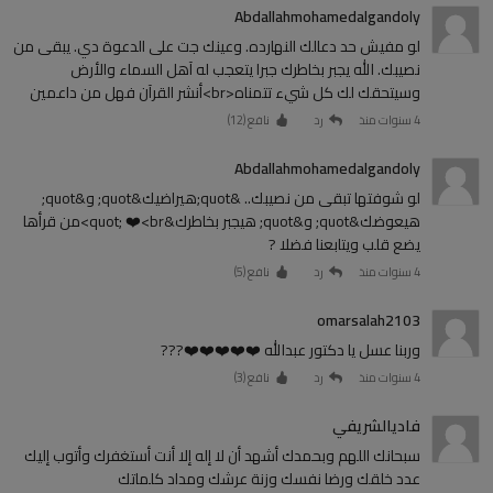
Abdallahmohamedalgandoly
لو مفيش حد دعالك النهارده. وعينك جت على الدعوة دي. يبقى من
نصيبك. الله يجبر بخاطرك جبرا يتعجب له آهل السماء والأرض
وسيتحقك لك كل شيء تتمناه<br>أنشر القرآن فهل من داعمين
4 سنوات منذ
رد
نافع (
12
)
Abdallahmohamedalgandoly
لو شوفتها تبقى من نصيبك.. &quot;هيراضيك&quot; و&quot;
هيعوضك&quot; و&quot; هيجبر بخاطرك&quot; ❤️<br>من قرأها
يضع قلب ويتابعنا فضلا ?
4 سنوات منذ
رد
نافع (
5
)
omarsalah2103
وربنا عسل يا دكتور عبدالله ❤️❤️❤️❤️❤️???
4 سنوات منذ
رد
نافع (
3
)
فاديالشريفي
سبحانك اللهم وبحمدك أشهد أن لا إله إلا أنت أستغفرك وأتوب إليك
عدد خلقك ورضا نفسك وزنة عرشك ومداد كلماتك