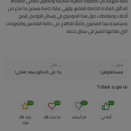
رابطًا بمهارة بين المعرفة النظرية الشرعية والتطبيق العملي المعاصر
لتتحقّق الفائدة الكاملة للمتابع. ويُولي عناية خاصة بتصحيح ما شاع من
أخطاء ومغالطات حول هذا الموضوع في وسائل التواصل. يُنصح
بمشاهدة هذا المحتوى كاملًا للاطّلاع على كافة التفاصيل والشروحات
التي يقدّمها الشيخ في سياق حديثه.
سابق ←
→ التالي
ميستاهلوش!
ردا على الدكتور سعد هلالي!
ما هو رد فعلك؟
4185
6698
41
9421
أفادني
لم أستفد
ما شاء الله
بارك الله
فيك