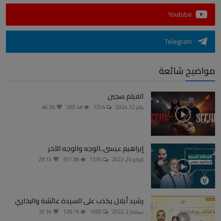
Youtube
Telegram
مواضيح شائعة
الفيلم سجين
يناير 12, 2024
1254
583.4k
46.5k
إبراهيم عيسى..الوجه والوجه الآخر
فبراير 24, 2022
1335
351.8k
28.1k
رشيد أيلال يكذب على السيدة عائشة والبخاري
سبتمبر 2, 2022
1082
128.7k
10.3k