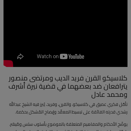
العلمانية
مقالات مكتوبة
المزيد
Arabic
كلاسيكو القرن فريد الديب ومرتضى منصور
يترافعان ضد بعضهما في قضية نيرة أشرف
ومحمد عادل
تأمّل فكري عميق في كلاسيكو، والقرن، وفريد، يُبرز فيه الشيخ عبدالله
رشدي قدرته الفائقة على تبسيط المعقّد وإيضاح المُشكل بحكمة.
يوضّح الأحكام والمفاهيم المتعلقة بالموضوع بأسلوب سلس ومُيسّر،