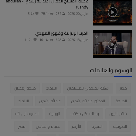
غضبة المسيخ الدجال | عبدالله رشدي - abdullah
rushdy
مارس 20, 2026
262
78.1k
5.4k
الحرب الإيرانية وظهور المهدي
مارس 13, 2026
628
161.4k
11.2k
الوسوم والعلامات
مصر
اسئلة الملحدين للمسلمين
الالحاد
صيحة رمضان
الصيحة
الدكتور عبدالله رشدى
عبدالله رشدى
الالحاد
خاتم النبيين
رساله لكل مكتئب
الربوبية
الدعوه الى الله
الصوفية
المجرم
الأزهر
الصيام والحائض
مصر