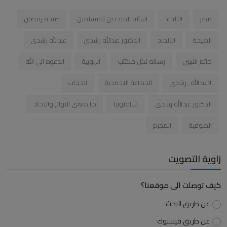
مصر
الالحاد
اسئلة الملحدين للمسلمين
صيحة رمضان
الصيحة
الالحاد
الدكتور عبدالله رشدى
عبدالله رشدى
خاتم النبيين
رساله لكل مكتئب
الربوبية
الدعوه الى الله
#عبدالله_رشدي
الجماعة الاحمدية
الحجاب
الدكتور عبدالله رشدى
سالمونيا
ما معنى التواتر والاحاد
الصوفية
المجرم
زاوية التصويت
كيف توصلت الى موقعنا؟
عن طريق البحث
عن طريق فيسبوك