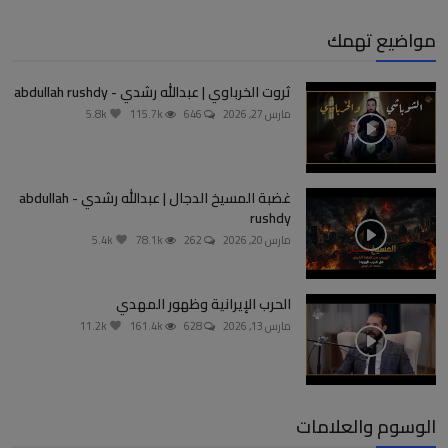
مواضيع تهمك
ثروت الخرباوي | عبدالله رشدي - abdullah rushdy
مارس 27, 2026
646
115.7k
5.8k
غضبة المسيخ الدجال | عبدالله رشدي - abdullah
rushdy
مارس 20, 2026
262
78.1k
5.4k
الحرب الإيرانية وظهور المهدي
مارس 13, 2026
628
161.4k
11.2k
الوسوم والعلامات