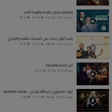
إبراهيم عيسى..الوجه والوجه الآخر
فبراير 24, 2022
1335
351.9k
28.1k
رشيد أيلال يكذب على السيدة عائشة والبخاري
سبتمبر 2, 2022
1082
128.7k
10.3k
ابن تيمية والشذوذ
مايو 29, 2026
107
124.1k
ثروت الخرباوي | عبدالله رشدي - abdullah rushdy
مارس 27, 2026
646
115.7k
5.8k