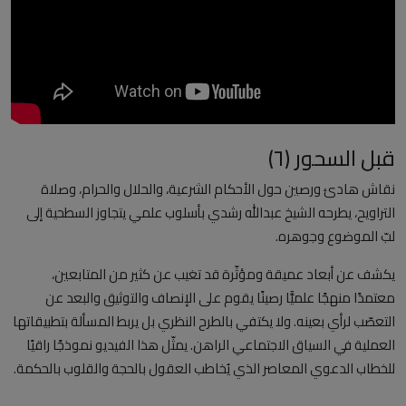
العلمانية
مقالات مكتوبة
المزيد
قبل السحور (٦)
Arabic
نقاش هادئ ورصين حول الأحكام الشرعية، والحلال والحرام، وصلاة
التراويح، يطرحه الشيخ عبدالله رشدي بأسلوب علمي يتجاوز السطحية إلى
لبّ الموضوع وجوهره.
يكشف عن أبعاد عميقة ومؤثّرة قد تغيب عن كثير من المتابعين،
معتمدًا منهجًا علميًّا رصينًا يقوم على الإنصاف والتوثيق والبعد عن
التعصّب لرأي بعينه. ولا يكتفي بالطرح النظري بل يربط المسألة بتطبيقاتها
العملية في السياق الاجتماعي الراهن. يمثّل هذا الفيديو نموذجًا راقيًا
للخطاب الدعوي المعاصر الذي يُخاطب العقول بالحجة والقلوب بالحكمة.