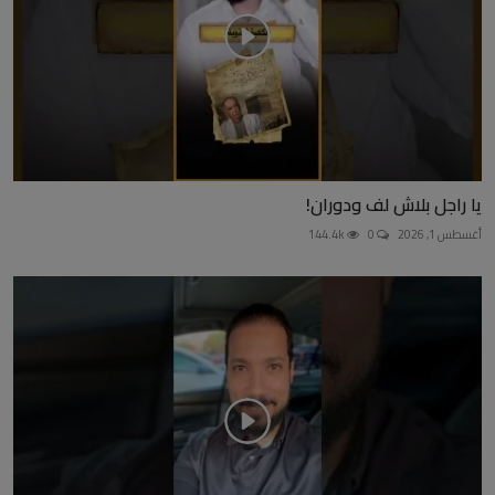
يا راجل بلاش لف ودوران!
أغسطس 1, 2026
0
144.4k