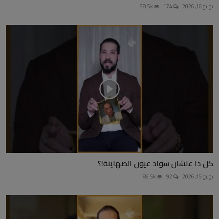
يوليو 10, 2026
174
58.5k
كل دا علشان سواد عيون الصهاينة!؟
يوليو 15, 2026
92
86.5k