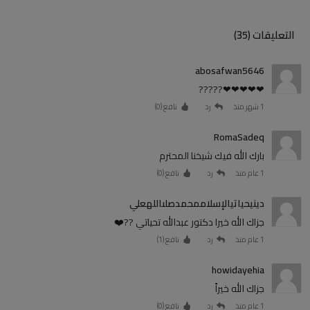
التعليقات (35)
abosafwan5646
❤❤❤❤❤?????
1 شهر منذ
رد
نافع (
0
)
RomaSadeq
بارك الله فيك شيخنا المحترم
1 عام منذ
رد
نافع (
0
)
دينيحياتيالإسلاممحمدصلىاللهعلي
جزاك الله خيرا دكتور عبدالله تحياتي ??❤️
1 عام منذ
رد
نافع (
1
)
howidayehia
جزاك الله خيراً
1 عام منذ
رد
نافع (
0
)