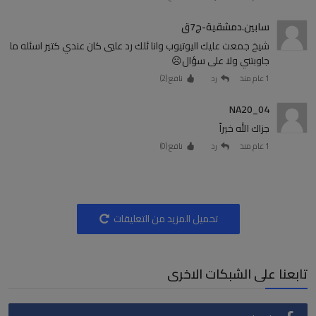
سابين.دمشقية-ج7ق
شيخ جمعت عليك اليوتيوب وانا ئلك رد عليي كان عندي كتير اسئله ما
جاوبتني ولا على سؤال☹️
1 عام منذ
رد
نافع (
2
)
NA20_04
جزاك الله خيراً
1 عام منذ
رد
نافع (
0
)
تحميل المزيد من التعليقات
تابعنا على الشبكات الاخرى