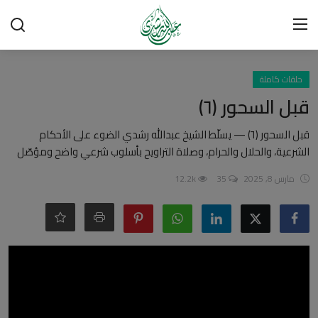
تسجيل الدخول
تسجيل
حلقات كاملة
قبل السحور (٦)
الرئيسية
قبل السحور (٦) — يسلّط الشيخ عبدالله رشدي الضوء على الأحكام
الشرعية، والحلال والحرام، وصلاة التراويح بأسلوب شرعي واضح ومؤصّل
شبهات وردود
مارس 8, 2025
35
12.2k
العقيدة الإسلامية
رسائل مهمة
أحكام وفتاوى
لقاءات