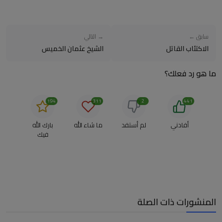
سابق ←
→ التالي
الاكتئاب القاتل
الشيخ عثمان الخميس
ما هو رد فعلك؟
194
311
2
441
أفادني
لم أستفد
ما شاء الله
بارك الله
فيك
المنشورات ذات الصلة