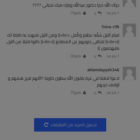
جزاك الله خيرا دكتور عبدالله وبارك فيك تحياتي ????
1 عام منذ
رد
نافع (
1
)
Sona-c9k
‏قيام الليل شأنه عظيم وتأمل :<br>(( ومن الليل فتهجد به نافلة لك
))<br>(( تتجافى جنوبهم عن المضاجع ))<br>(( كانوا قليلآ من الليل
مايهجعون ))
1 عام منذ
رد
نافع (
2
)
ahlamdayyeh346
ادعوا لاهلنا في غزة يلقون الله ببطون خاوية ?اللهم فرج همهم و
اوقف حربهم
1 عام منذ
رد
نافع (
7
)
تحميل المزيد من التعليقات