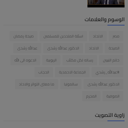
الوسوم والعلامات
مصر
الالحاد
اسئلة الملحدين للمسلمين
صيحة رمضان
الصيحة
الالحاد
الدكتور عبدالله رشدى
عبدالله رشدى
خاتم النبيين
رساله لكل مكتئب
الربوبية
الدعوه الى الله
#عبدالله_رشدي
الجماعة الاحمدية
الحجاب
الدكتور عبدالله رشدى
سالمونيا
ما معنى التواتر والاحاد
الصوفية
المجرم
زاوية التصويت