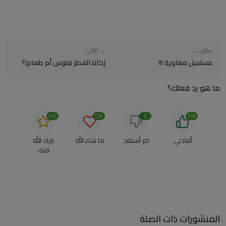
سابق ←
→ التالي
مسلسل معاوية !!!
زكاة الفطر فلوس أم طعام!؟
ما هو رد فعلك؟
142
224
2
316
أفادني
لم أستفد
ما شاء الله
بارك الله
فيك
المنشورات ذات الصلة