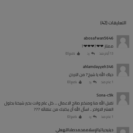
التعليقات (42)
abosafwan5646
ممتاز ❤❤?❤❤❤?
13 أيام منذ
رد
نافع (
0
)
ahlamdayyeh346
حياك الله يا شيخ? من الاردن
1 عام منذ
رد
نافع (
0
)
Sona-c9k
تقبل الله منا ومنكم صالح الاعمال ... كل عام وانت بخير شيخنا بحلول
العشر الاواخر .. اسأل الله أن يكتبك من عتقائه ???
1 عام منذ
رد
نافع (
0
)
دينيحياتيالإسلاممحمدصلىاللهعلي