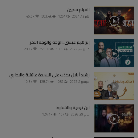
الفيلم سجين
يناير 12, 2024
1254
583.4k
46.5k
إبراهيم عيسى..الوجه والوجه الآخر
فبراير 24, 2022
1335
351.9k
28.1k
رشيد أيلال يكذب على السيدة عائشة والبخاري
سبتمبر 2, 2022
1082
128.7k
10.3k
ابن تيمية والشذوذ
مايو 29, 2026
107
124.1k