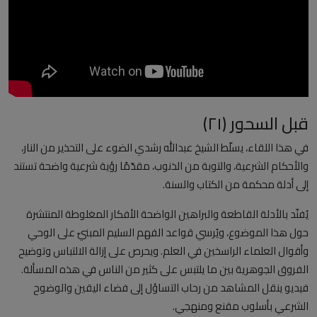
العلمانية
مقالات مكتوبة
المزيد
قبل السحور (٢١)
Arabic
في هذا اللقاء، يسلّط الشيخ عبدالله رشدي الضوء على التحذير من النار،
والأحكام الشرعية، والتوبة من الذنوب، مقدّمًا رؤية شرعية واضحة تستند
إلى أدلة محكمة من الكتاب والسنة.
يُفنّد بالأدلة القاطعة والبراهين الواضحة الأفكار المغلوطة المنتشرة
حول هذا الموضوع، ويُرسي قواعد الفهم السليم المبنيّ على الوحي
وأقوال العلماء الراسخين في العلم. ويحرص على إزالة الالتباس وتوضيح
الفروق الجوهرية بين ما يلتبس على كثير من الناس في هذه المسألة.
فيديو ينقل المشاهد من رحاب التساؤل إلى فضاء اليقين والوضوح
الشرعي بأسلوب مقنع ومنهجي.