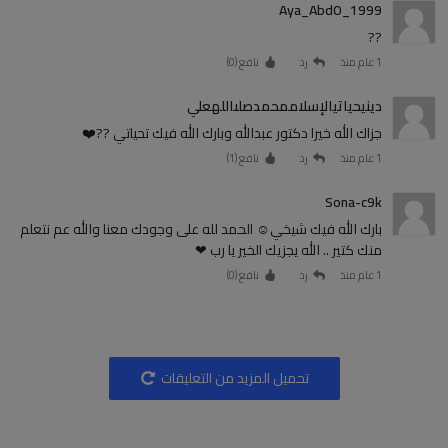
Aya_AbdO_1999
??
1 عام منذ
رد
نافع (
0
)
دينيحياتيالإسلاممحمدصلىاللهعلي
جزاك الله خيرا دكتور عبدالله وبارك الله فيك تحياتي ??❤️
1 عام منذ
رد
نافع (
1
)
Sona-c9k
بارك الله فيك شيخي☺️ الحمد لله على وجودك معنا والله عم نتعلم
منك كتير .. الله يجزيك الخير يا رب ❤
1 عام منذ
رد
نافع (
0
)
تحميل المزيد من التعليقات