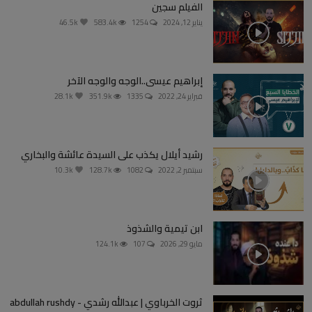
الفيلم سجين
يناير 12, 2024
1254
583.4k
46.5k
إبراهيم عيسى..الوجه والوجه الآخر
فبراير 24, 2022
1335
351.9k
28.1k
رشيد أيلال يكذب على السيدة عائشة والبخاري
سبتمبر 2, 2022
1082
128.7k
10.3k
ابن تيمية والشذوذ
مايو 29, 2026
107
124.1k
ثروت الخرباوي | عبدالله رشدي - abdullah rushdy