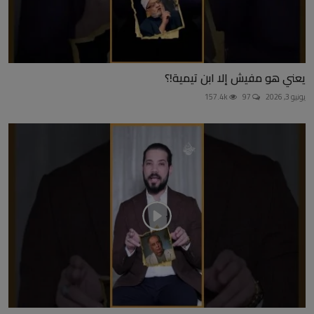
يعني هو مفيش إلا ابن تيمية!؟
يونيو 3, 2026
97
157.4k