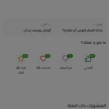
سابق ←
→ التالي
زكاة الفطر فلوس أم طعام!؟
أونكل يوسف زيدان
ما هو رد فعلك؟
206
330
3
465
أفادني
لم أستفد
ما شاء الله
بارك الله
فيك
المنشورات ذات الصلة