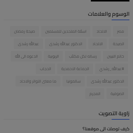
الوسوم والعلامات
مصر
الالحاد
اسئلة الملحدين للمسلمين
صيحة رمضان
الصيحة
الالحاد
الدكتور عبدالله رشدى
عبدالله رشدى
خاتم النبيين
رساله لكل مكتئب
الربوبية
الدعوه الى الله
#عبدالله_رشدي
الجماعة الاحمدية
الحجاب
الدكتور عبدالله رشدى
سالمونيا
ما معنى التواتر والاحاد
الصوفية
المجرم
زاوية التصويت
كيف توصلت الى موقعنا؟