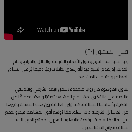
العلمانية
مقالات مكتوبة
المزيد
قبل السحور (٢٠)
Arabic
يدور محور هذا الفيديو حول الأحكام الشرعية، والحلال والحرام، وعلم
الحديث، إذ يقدّم الشيخ عبدالله رشدي تحليلًا شرعيًّا دقيقًا يُراعي السياق
المعاصر واحتياجات المشاهد.
يتناول الموضوع من زوايا متعدّدة تشمل البعد الشرعي والأخلاقي
والاجتماعي والفكري، ممّا يمنح المشاهد تصوّرًا واسعًا وعميقًا عن
القضية وأبعادها المختلفة. كما يُبيّن العلاقة بين هذه المسألة وغيرها
من المسائل الشرعية ذات الصلة، ممّا يُوسّع أفق المشاهد. فيديو يجمع
بين الفائدة العلمية الرفيعة والأسلوب السهل الممتنع الذي يناسب
مختلف شرائح المشاهدين.