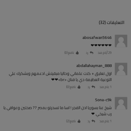
التعليقات (32)
abosafwan5646
❤❤❤❤❤❤
29 أيام منذ
رد
نافع (
0
)
abdallahayman_888
اول تعليق + كنت علماني وحاليا مبقيتش ادعمهم وبشكرك علي
التوعية العظيمة دي يا فنان <br>❤❤
1 عام منذ
رد
نافع (
0
)
Sona-c9k
شيخ عنا بسوريا ادن الفجر ! اسا ما تسحرتو بمصر ?? صحتين وعوافي يا
رب شيخي ❤
1 عام منذ
رد
نافع (
2
)