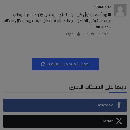
Sona-c9k
اللهم أسعد وتولَّ كل من علمني حرفًا من كِتابك .. طبت وطاب
غرسك شيخي الفاضل .. جعلك الله تحت ظل عرشه يوم لا ظل الا ظله
.. ??☺️❤️
1 عام منذ
رد
نافع (
0
)
تحميل المزيد من التعليقات
تابعنا على الشبكات الاخرى
Facebook
Twitter