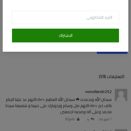
الاشتراك
أضف تعليقا
التعليقات (59)
nono8areb252
سبحان الله وبحمده ☘️ سبحان الله العظيم <br>اللهم عد علينا الايام
بالف خير <br>اللهم صل وسلم وزدوبارك على حبيبنا و شفيعنا سيدنا
محمد وعلى اله وصحبه اجمعين
1 شهر منذ
رد
نافع (
0
)