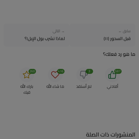
سابق ←
→ التالي
قبل السحور (١١)
لماذا نشرب بول الإبل!؟
ما هو رد فعلك؟
260
416
3
587
أفادني
لم أستفد
ما شاء الله
بارك الله
فيك
المنشورات ذات الصلة