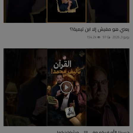
يعني هو مفيش إلا ابن تيمية!؟
يونيو 3, 2026
97
154.2k
حسبنا الله فيكم وفي اللي مشغلينكم!