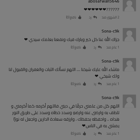
abosafwan5646
??????❤❤❤❤❤❤
2 الشهور منذ
رد
نافع (
0
)
Sona-c9k
جزاك الله عنا كل خير وبارك فيك ونفعنا بعلمك سيدي ❤
1 عام منذ
رد
نافع (
0
)
Sona-c9k
ماشاء الله عليك شيخنا .... اللهم نسألك الثبات والغفران والقبول لنا
ولك شيخي ❤
1 عام منذ
رد
نافع (
0
)
Sona-c9k
اللهم كل من علمني حرفًا في ديني فاللهم أكرمه كما أكرمني و
تلطف به وارضى عنه وارضهِ وسدد خطاه وسدد على طريق النور
هداه .. واحفظه بحفظك ، وارزقه سعادة الدارين واجعل له نورًا
يمشي به في الناس❤
1 عام منذ
رد
نافع (
0
)