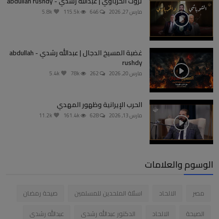
ثروت الخرباوي | عبدالله رشدي - abdullah rushdy
مارس 27, 2026
646
115.5k
5.8k
غضبة المسيخ الدجال | عبدالله رشدي - abdullah
rushdy
مارس 20, 2026
262
78k
5.4k
الحرب الإيرانية وظهور المهدي
مارس 13, 2026
628
161.4k
11.2k
الوسوم والعلامات
مصر
الالحاد
اسئلة الملحدين للمسلمين
صيحة رمضان
الصيحة
الالحاد
الدكتور عبدالله رشدى
عبدالله رشدى