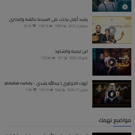
رشيد أيلال يكذب على السيدة عائشة والبخاري
سبتمبر 2, 2022
1082
128.7k
10.3k
ابن تيمية والشذوذ
مايو 29, 2026
107
123.8k
ثروت الخرباوي | عبدالله رشدي - abdullah rushdy
مارس 27, 2026
646
115.5k
5.8k
مواضيع تهمك