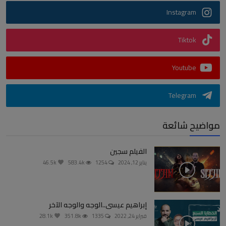
Instagram
Tiktok
Youtube
Telegram
مواضيح شائعة
الفيلم سجين
يناير 12, 2024
1254
583.4k
46.5k
إبراهيم عيسى..الوجه والوجه الآخر
فبراير 24, 2022
1335
351.8k
28.1k