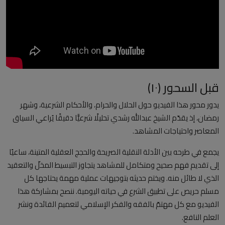
العلمانية
مقالات مكتوبة
المزيد
قبل السحور (١٠)
Arabic
يدور محور هذا الفيديو حول الحلال والحرام، والأحكام الشرعية، وشهر
رمضان، إذ يقدّم الشيخ عبدالله رشدي تحليلًا شرعيًّا دقيقًا يُراعي السياق
المعاصر واحتياجات المشاهد.
يجمع في طرحه بين الأدلة النقلية الصريحة والحجج العقلية المتينة، ساعيًا
إلى تقديم فهم صحيح ومتكامل للمشاهد يتجاوز التبسيط المخلّ والتعقيد
الذي لا طائل منه. ويختم حديثه بتوجيهات عملية مهمة يحتاجها كل
مسلم حريص على تطبيق الشرع في حياته اليومية. ننصح بمشاركة هذا
الفيديو مع كل مهتمّ بالفقه والفكر الإسلامي لتعميم الفائدة ونشر
العلم النافع.