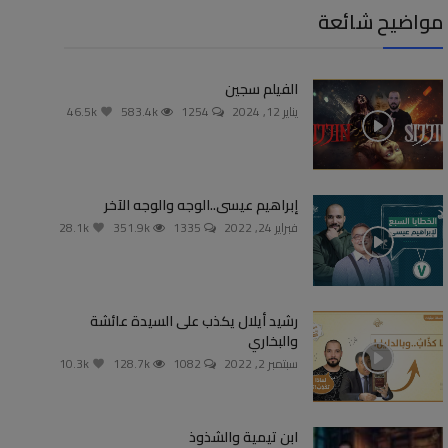
مواضيح شائعة
الفيلم سجين
يناير 12, 2024
1254
583.4k
46.5k
إبراهيم عيسى..الوجه والوجه الآخر
فبراير 24, 2022
1335
351.9k
28.1k
رشيد أيلال يكذب على السيدة عائشة
والبخاري
سبتمبر 2, 2022
1082
128.7k
10.3k
ابن تيمية والشذوذ