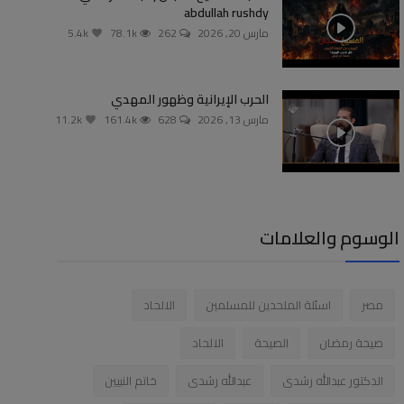
abdullah rushdy
مارس 20, 2026
262
78.1k
5.4k
الحرب الإيرانية وظهور المهدي
مارس 13, 2026
628
161.4k
11.2k
الوسوم والعلامات
مصر
اسئلة الملحدين للمسلمين
الالحاد
صيحة رمضان
الصيحة
الالحاد
الدكتور عبدالله رشدى
عبدالله رشدى
خاتم النبيين