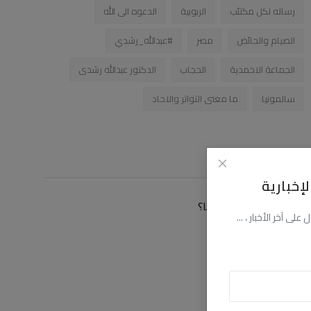
رساله لكل مكتئب
الربوبية
الدعوه الى الله
الصيام والحائض
مصر
#عبدالله_رشدي
الجماعة الاحمدية
الحجاب
الدكتور عبدالله رشدى
سالمونيا
ما معنى التواتر والاحاد
زاوية التصويت
إخبارية
كيف توصلت الى موقعنا؟
ى آخر الأخبار ، ...
عن طريق البحث
عن طريق فيسبوك
عن طريق اليوتيوب
عن طريق صديق لى