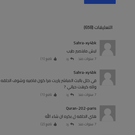
التعليقات (658)
Sahra-xy4bk
ليش مابتصير طيب
7 سنوات منذ
رد
نافع (
1
)
Sahra-xy4bk
في خلل بالبث المباشر ياريت مرا كون فاضيه وشوف الحلق
ولله كرهت حياتي ?
7 سنوات منذ
رد
نافع (
1
)
Quran-202-paris
هاي الحلقه ل بكره ان شاء الله
7 سنوات منذ
رد
نافع (
2
)