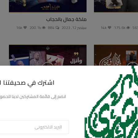
ملكة جمال بالحجاب
175.6k
14k
سبتمبر 12, 2023
884
200.1k
16k
اشترك في صحيفتنا ال
انضم إلى قائمة المشتركين لدينا للحصول عل
نزول الملائكة ومشاركتها في الأحداث
الجارية
23.4k
292.5k
ديسمبر 29, 2023
1093
303.5k
24.3k