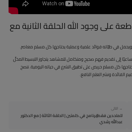
طعة على وجود الله الحلقة الثانية مع
 ويحمل في طيّاته فوائد علمية وعملية يحتاجها كل مسلم معاصر.
، ساعيًا إلى تقديم فهم صحيح ومتكامل للمشاهد يتجاوز التبسيط المخلّ
حتاجها كل مسلم حريص على تطبيق الشرع في حياته اليومية. ننصح
 الفائدة ونشر العلم النافع.
→ التالي
للملحدين فقط|برنامج في كلمتين | الحلقة الثالثة | مع الدكتور
عبدالله رشدي