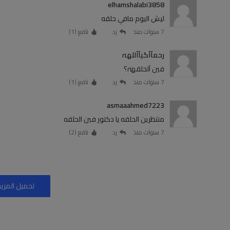
elhamshalabi3858
ليش اليوم مافي حلقه
7 سنوات منذ
رد
نافع (
1
)
رحمآآگيآآللهہ
فين آلحلقهہ؟
7 سنوات منذ
رد
نافع (
1
)
asmaaahmed7223
منتظرين الحلقه يا دكتور فين الحلقه
7 سنوات منذ
رد
نافع (
2
)
تحميل المزيد