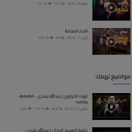
مايو 29, 2026
107
124.1k
انتحار الصحابة
أبريل 17, 2026
96
100.2k
مواضيع تهمك
ثروت الخرباوي | عبدالله رشدي - abdullah
rushdy
مارس 27, 2026
646
115.7k
5.8k
غضبة المسيخ الدجال | عبدالله رشدي -