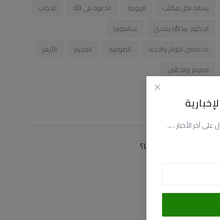
رساله لكل مكتئب
الربوبية
الدعوه الى الله
الحجاب
الدكتور عبدالله رشدى
سالمونيا
ما معنى التواتر والاحاد
الصوفية
المجرم
الأزهر
الصيام والحائض
إخبارية
زاوية التصويت
ى آخر الأخبار ، ...
كيف توصلت الى موقعنا؟
عن طريق البحث
عن طريق فيسبوك
عن طريق اليوتيوب
عن طريق صديق لى