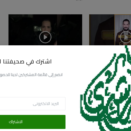
اشترك في صحيفتنا ال
للي بتعمله دا يا دكتور
زلزال!
أغسطس 3, 2026
0
29.1k
انضم إلى قائمة المشتركين لدينا للحصول عل
154.8k
الاشتراك