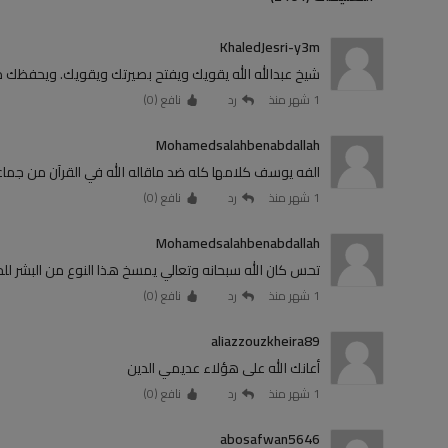
KhaledJesri-y3m
شيخ عبدالله الله يقويك ويفتح بصيرتك ويقويك. ويحفظك من 
1 شهر منذ
رد
نافع (
0
)
Mohamedsalahbenabdallah
الفه يوسف كلامها كله ضد ماقاله الله في القرآن من جما
1 شهر منذ
رد
نافع (
0
)
Mohamedsalahbenabdallah
تحس كان الله سبحانه وتعالي يمسخ هذا النوع من البشر للح
1 شهر منذ
رد
نافع (
0
)
aliazzouzkheira89
أعانك الله على هؤلاء عديمي الدين
1 شهر منذ
رد
نافع (
0
)
abosafwan5646