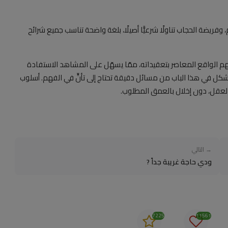
م، وفريضة الحجاب تناولًا شرعيًّا أصيلًا، بلغة واضحة تناسب جميع شرائح
فهم الواقع المعاصر بتعقيداته، ممّا يسهّل على المشاهد الاستفادة
 يُشكل في هذا الباب من مسائل دقيقة تحتاج إلى تأنٍّ في الفهم. أسلوب
لعقل، دون إخلال بالعمق المطلوب.
→ التالي
ودي حاجة غريبة جداً ?
7225
11561