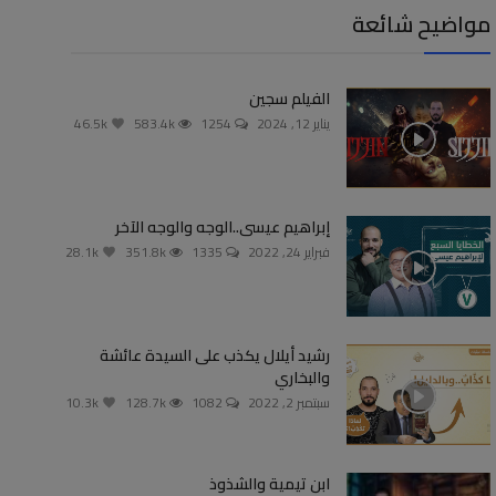
مواضيح شائعة
الفيلم سجين
يناير 12, 2024
1254
583.4k
46.5k
إبراهيم عيسى..الوجه والوجه الآخر
فبراير 24, 2022
1335
351.8k
28.1k
رشيد أيلال يكذب على السيدة عائشة
والبخاري
سبتمبر 2, 2022
1082
128.7k
10.3k
ابن تيمية والشذوذ