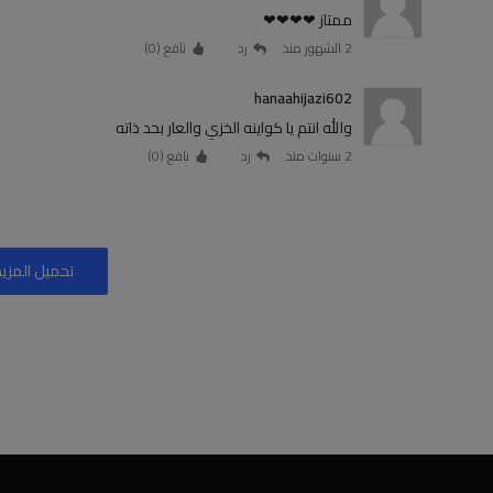
ممتاز ❤❤❤❤
2 الشهور منذ
رد
نافع (
0
)
hanaahijazi602
والله انتم يا كواينه الخزي والعار بحد ذاته
2 سنوات منذ
رد
نافع (
0
)
تحميل المزيد