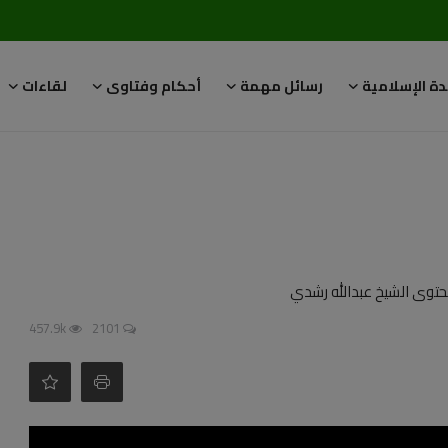
دة الإسلامية
رسائل مهمة
أحكام وفتاوى
لقاءات
حتوى الشيخ عبدالله رشدي
457.9k
2101