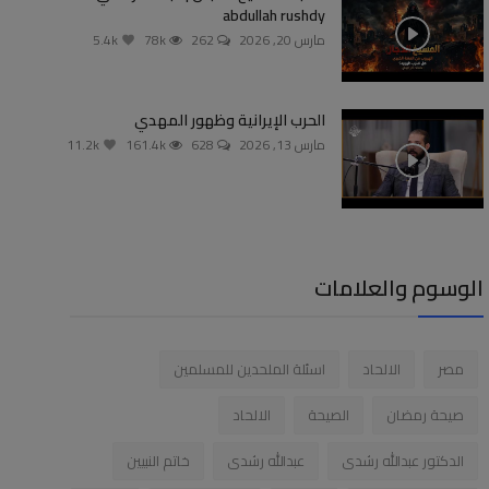
abdullah rushdy
مارس 20, 2026
262
78k
5.4k
الحرب الإيرانية وظهور المهدي
مارس 13, 2026
628
161.4k
11.2k
الوسوم والعلامات
مصر
الالحاد
اسئلة الملحدين للمسلمين
صيحة رمضان
الصيحة
الالحاد
الدكتور عبدالله رشدى
عبدالله رشدى
خاتم النبيين