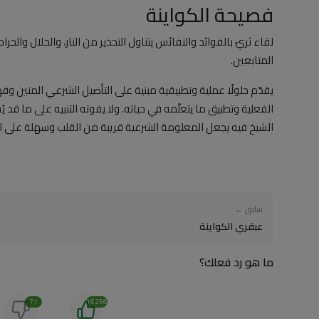
فصيحة الكواينة
لقاء ثريّ بالفوائد والنفائس يتناول التحذير من النار، والحلال والحرا
المتابعين.
يقدّم حلولًا عملية وتطبيقية مبنية على التأصيل الشرعي المتين و
الفعلية وتطبيق ما يتعلّمه في حياته. ولا يفوته التنبيه على ما قد
الشيخ فيه يجعل المعلومة الشرعية قريبة من القلب وسهلة على ا
سابق ←
عبقري الكواينة
ما هو رد فعلك؟
71
16256