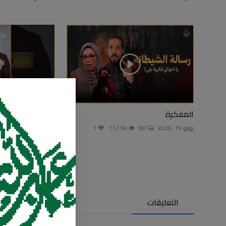
المفكرة
والله حرام عليك ا
سعد!
يونيو 19, 2026
90
112.9k
1
يوليو 26, 2026
0
التعليقات