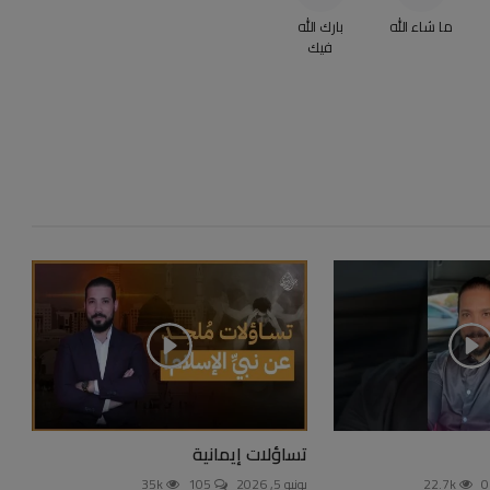
ما شاء الله
بارك الله
فيك
تساؤلات إيمانية
22.7k
يونيو 5, 2026
105
35k