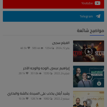
Youtube
Telegram
مواضيح شائعة
الفيلم سجين
يناير 12, 2024
1254
583.4k
46.5k
إبراهيم عيسى..الوجه والوجه الآخر
فبراير 24, 2022
1335
351.8k
28.1k
رشيد أيلال يكذب على السيدة عائشة والبخاري
سبتمبر 2, 2022
1082
128.7k
10.3k