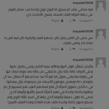
mayadel3698
فيه صحابي شاب لم يسبق له الزوج تزوج واحدة ثيب عشان تقوم
علي رعاية اخواته البنات للاسف بننسي الأحاديث دي
4 الشهور منذ
رد
نافع (
0
)
mayadel3698
بس مش كل الناس زمان كان عندهم العيد والجارية كان فيه ناس لا
تملك احد وناس فقراء
4 الشهور منذ
رد
نافع (
0
)
mayadel3698
والرجل شغال طول النهار وطالع عينيه الاتنين ويجي ينفق عليها
وعلي الاولاد ماله كله حتي ما يتبقي من ماله بعد موته ميراث لها
هي واولادها يبقي يقول ايه هو أنا عيد عندكم هو أنا شغال عند ال
جابوكم <br>وبعدين موضوع الأسماء من يحرضونك وال بيعملوا
في دكاكين حقوق المرأة ال تتبع اسيادهم العرب هم نفسهم ال لم
ينطقوا بكلمة واحدة في تغيير المرأة لاسم عائلتها وأبوها الذي
تنتمي له طول عمرها وأبوها الذي رباها الي اسم عائلة الزوج ولم
نسمع منهم كلمة واحدة تنتقد هذه العادة وهذا العرف القبيح!
4 الشهور منذ
رد
نافع (
0
)