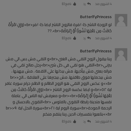
4 الشهور منذ
رد
نافع (
0
)
ButterlfyPrincess
لو الزوجة الناشز كا-/فرة فالزوج الناشز ايضا كا-/فر<br>(وَإِنِ امْرَأَةٌ
خَافَتْ مِن بَعْلِهَا نُشُوزًا أَوْ إِعْرَاضًا)<br>.??
4 الشهور منذ
رد
نافع (
0
)
ButterlfyPrincess
ربنا بيقول الزوج التقي مش الغني<br>و التقي مش بس الي مش
بيزني<br>التقي هو تقي في كل شئ<br>رجل صالح تقي في
مراته يعني مش بيأذيها، مش بيذلها علي اللقمة ، مش بيهينها ،
مش بيحملها فوق طاقتها، مش بيجبرها علي العلاقة ،..الخ<br>
<br>و عكس الزوج التقي هو الزوج الظالم و الظلم حرام سورة غافر
اية ٥٢<br>و ايضا عكسه الزوج الناشز <br>(وَإِنِ امْرَأَةٌ خَافَتْ مِن
بَعْلِهَا نُشُوزًا أَوْ إِعْرَاضًا)<br><br>و معرفش ليه الناس الي عاملة
نفسها متدينة رابطة التقوي بالفلوس <br>التقوي بالاحسان و
الرحمة المودة<br>سورة الروم اية ٢١<br>سورة النحل اية ٩٠<br>
<br>بتلعبوا بتفسيرات الدين ربنا ينتقم منكم
4 الشهور منذ
رد
نافع (
0
)