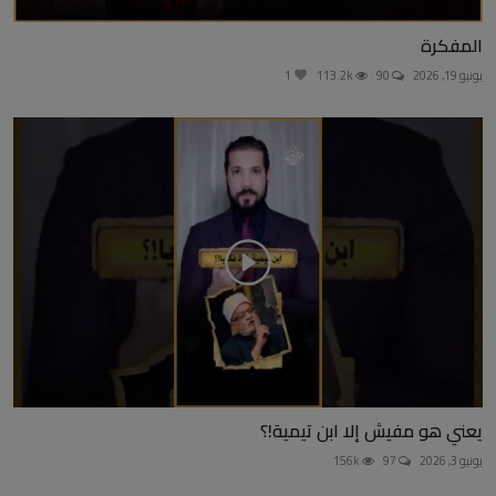
المفكرة
يونيو 19, 2026
90
113.2k
1
يعني هو مفيش إلا ابن تيمية!؟
يونيو 3, 2026
97
156k