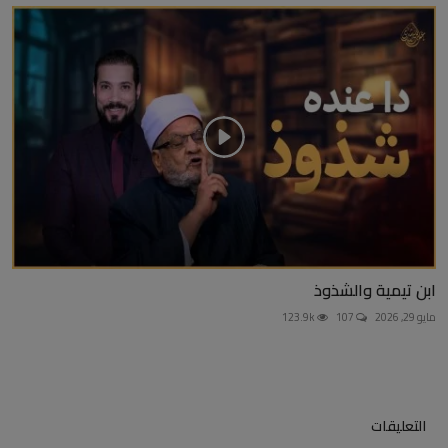
ابن تيمية والشذوذ
مايو 29, 2026
107
123.9k
التعليقات