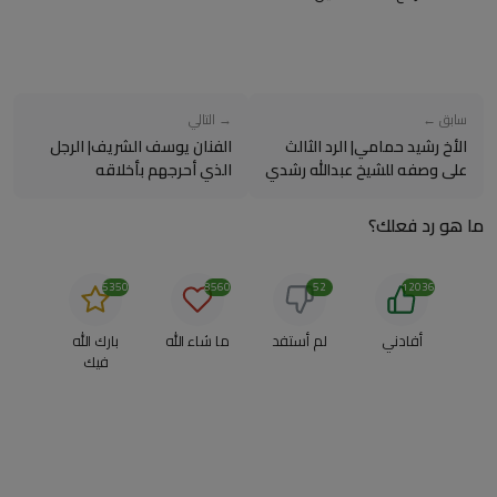
سابق ←
→ التالي
الأخ رشيد حمامي| الرد الثالث
الفنان يوسف الشريف| الرجل
على وصفه للشيخ عبدالله رشدي
الذي أحرجهم بأخلاقه
بالترقيع في برنامجه بكل...
ما هو رد فعلك؟
5350
8560
52
12036
أفادني
لم أستفد
ما شاء الله
بارك الله
فيك