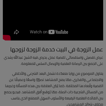
العلمانية
مقالات مكتوبة
المزيد
Arabic
عمل الزوجة في البيت خدمة الزوجة لزوجها
عرض تفصيلي واستقصائي لقضية عمل، يحرص فيه الشيخ عبدالله رشدي
على الجمع بين الرصانة العلمية والإيصال السلس للمعلومة.
يتناول الموضوع من زوايا متعدّدة تشمل البعد الشرعي والأخلاقي
والاجتماعي والفكري، ممّا يمنح المشاهد تصوّرًا واسعًا وعميقًا عن
القضية وأبعادها المختلفة. كما يُبيّن العلاقة بين هذه المسألة وغيرها
من المسائل الشرعية ذات الصلة، ممّا يُوسّع أفق المشاهد. فيديو يجمع
بين الفائدة العلمية الرفيعة والأسلوب السهل الممتنع الذي يناسب
مختلف شرائح المشاهدين.