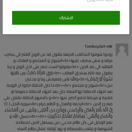
أضف تعليقا
الاشتراك
التعليقات (1996)
TomboyGirl-n8r
روحوا شوفوا المذاهب الاربعه بتقول ايه عن الزوج الناشز الي بيضرب
مراته و مش بيصرف عليها<br>الشيوخ و المجتمع و العادات و
التقاليد الي ضد الدين <br>بيقولوا للست تصبر علي اذي الزوج و ربنا
بيقول عنه ناشز يستحق العقاب <br>(وَإِنِ امْرَأَةٌ خَافَتْ مِن بَعْلِهَا
نُشُوزًا أَوْ إِعْرَاضً)<br>والله ناس متعرفش ربنا و مدعين
دين<br>شيوخ و مجتمع <br><br>دا حتي الحنابلة اجازوا ان الزوجة
بعد انتهاء الحضانة لها الشقة حتي بعد انتهاء الحضانة خصوصا لو
فقيرة و مريضة لدفع الضرر عنها <br>و كلامهم الحنابلة ماشي علي
مبادئ الدين <br>الرحمة والعدل و الظلم حرام<br>سورة النحل ( ۞
إِنَّ ٱللَّهَ يَأْمُرُ بِٱلْعَدْلِ وَٱلْإِحْسَـٰنِ وَإِيتَآئِ ذِى ٱلْقُرْبَىٰ وَيَنْهَىٰ عَنِ ٱلْفَحْشَآءِ
وَٱلْمُنكَرِ وَٱلْبَغْىِ ۚ يَعِظُكُمْ لَعَلَّكُمْ تَذَكَّرُونَ) <br><br>حسبي الله و
نعم الوكيل في كل ظالم مدعي دين بيستغل الدين لمصالحه
الشهصية و بيلعب بتفسيراته و يهد ثوابته عشان يظلم النساء