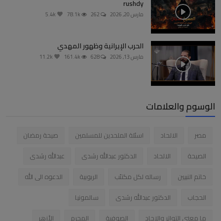
rushdy
مارس 20, 2026
262
78.1k
5.4k
الحرب الإيرانية وظهور المهدي
مارس 13, 2026
628
161.4k
11.2k
الوسوم والعلامات
مصر
الالحاد
اسئلة الملحدين للمسلمين
صيحة رمضان
الصيحة
الالحاد
الدكتور عبدالله رشدى
عبدالله رشدى
خاتم النبيين
رساله لكل مكتئب
الربوبية
الدعوه الى الله
الحجاب
الدكتور عبدالله رشدى
سالمونيا
ما معنى التواتر والاحاد
الصوفية
المجرم
الأزهر