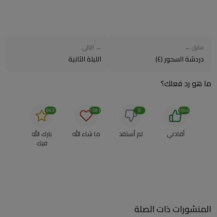
سابق ←
→ التالي
دردشة السحور (٤)
الليلة الثانية
ما هو رد فعلك؟
863
1381
9
1940
أفادني
لم أستفد
ما شاء الله
بارك الله
فيك
المنشورات ذات الصلة