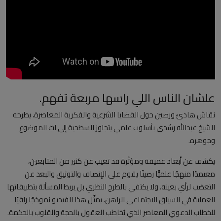
العلمانية
مقالات مكتوبة
المزيد
Arabic
علشان الناس اللي راسها مربعة تفهم.
نقاش هادئ ورصين حول القضايا الشرعية والفكرية المعاصرة، يطرحه
الشيخ عبدالله رشدي بأسلوب علمي يتجاوز السطحية إلى لبّ الموضوع
وجوهره.
يكشف عن أبعاد عميقة ومؤثّرة قد تغيب عن كثير من المتابعين،
معتمدًا منهجًا علميًّا رصينًا يقوم على الإنصاف والتوثيق والبعد عن
التعصّب لرأي بعينه. ولا يكتفي بالطرح النظري بل يربط المسألة بتطبيقاتها
العملية في السياق الاجتماعي الراهن. يمثّل هذا الفيديو نموذجًا راقيًا
للخطاب الدعوي المعاصر الذي يُخاطب العقول بالحجة والقلوب بالحكمة.