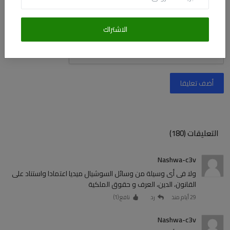
الاشتراك
أضف تعليقا
التعليقات (180)
Nashwa-c3v
ولا فى أى وسيلة من وسائل السوشيال ميديا اعتمادا واستناد على
القانون، الدين، العرف و حقوق الملكية
29 أيام منذ
رد
نافع (
1
)
Nashwa-c3v