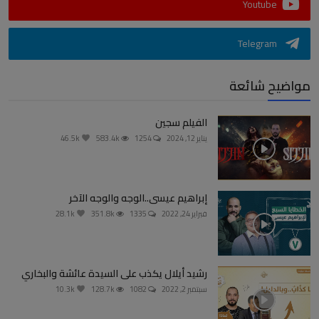
Youtube
Telegram
مواضيح شائعة
الفيلم سجين
يناير 12, 2024
1254
583.4k
46.5k
إبراهيم عيسى..الوجه والوجه الآخر
فبراير 24, 2022
1335
351.8k
28.1k
رشيد أيلال يكذب على السيدة عائشة والبخاري
سبتمبر 2, 2022
1082
128.7k
10.3k