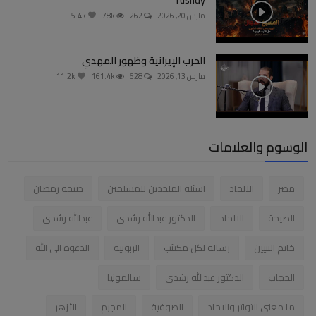
rushdy
مارس 20, 2026
262
78k
5.4k
الحرب الإيرانية وظهور المهدي
مارس 13, 2026
628
161.4k
11.2k
الوسوم والعلامات
مصر
الالحاد
اسئلة الملحدين للمسلمين
صيحة رمضان
الصيحة
الالحاد
الدكتور عبدالله رشدى
عبدالله رشدى
خاتم النبيين
رساله لكل مكتئب
الربوبية
الدعوه الى الله
الحجاب
الدكتور عبدالله رشدى
سالمونيا
ما معنى التواتر والاحاد
الصوفية
المجرم
الأزهر