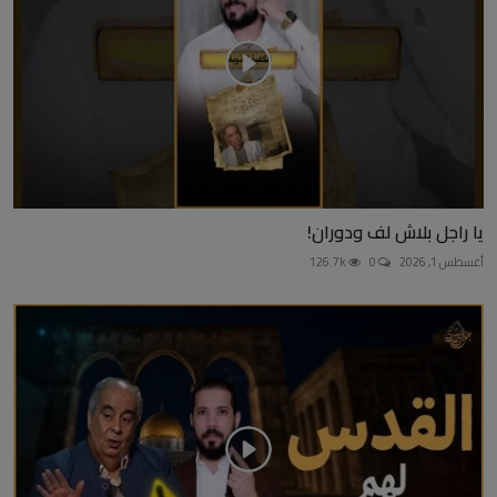
يا راجل بلاش لف ودوران!
أغسطس 1, 2026
0
126.7k