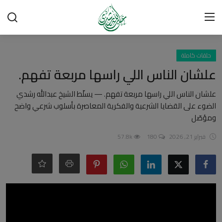
تسجيل الدخول
تسجيل
حلقات كاملة
علشان الناس اللي راسها مربعة تفهم.
الرئيسية
علشان الناس اللي راسها مربعة تفهم. — يسلّط الشيخ عبدالله رشدي
الضوء على القضايا الشرعية والفكرية المعاصرة بأسلوب شرعي واضح
شبهات وردود
ومؤصّل
العقيدة الإسلامية
فبراير 21, 2026
180
57.8k
رسائل مهمة
أحكام وفتاوى
لقاءات