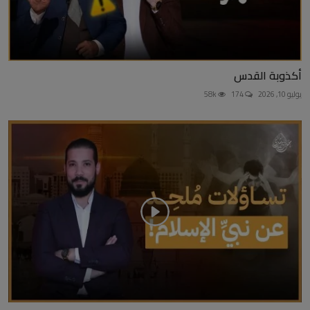
أكذوبة القدس
يوليو 10, 2026
174
58k