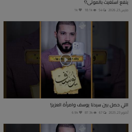
ينفع أستغيث بالموتى!؟
مارس 23, 2026
54
18.1k
1k
اللي حصل بين سيدنا يوسف وامرأة العزيز!
أكتوبر 23, 2025
67
87.3k
6.9k