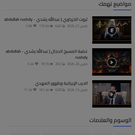
مواضيع تهمك
ثروت الخرباوي | عبدالله رشدي - abdullah rushdy
مارس 27, 2026
646
115.6k
5.8k
غضبة المسيخ الدجال | عبدالله رشدي - abdullah
rushdy
مارس 20, 2026
262
78.1k
5.4k
الحرب الإيرانية وظهور المهدي
مارس 13, 2026
628
161.4k
11.2k
الوسوم والعلامات