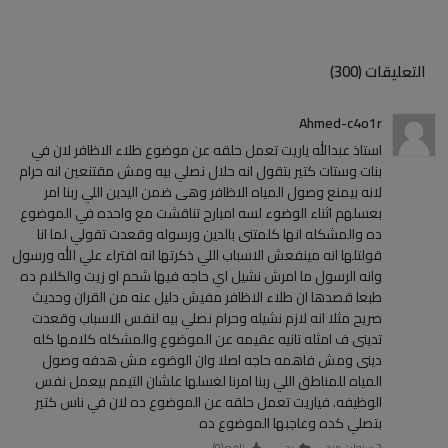
التعليقات (300)
Ahmed-c4o1r
استاذ عبدالله ياريت تعمل حلقه عن موضوع طلاء الاظافر لان في
بنات وستات كتير بتقول انه حلال نصلي بيه ومش مقتنعين انه حرام
لانه بيمنع وصول المياه الاظافر وهى ضمن اليدين اللي ربنا امر
بعسلهم اثناء الوضوء لسه امبارح تناقشت مع واحده في الموضوع
ده والمشكله انها كلمتنى بالدين ورسوله وقعدت تقولي لما انا
قولتلها انه مينفعش الاسباب اللي ذكرتها انه افتراء علي الله ورسول
وانه الرسول ما امرش نشيل اي حاجه فيها شحم او زيت والكلام ده
طبعا قصدها ان طلاء الاظافر مفيش دليل عنه من القران وحديث
صريح مثلا انه لازم نشيله وحرام نصلي بيه لنفس الاسباب وقعدت
تدينى ف امثله تانيه عقيمه عن الموضوع والمشكله كلامها كله
دينى ومش فاهمه حاجه اصلا وان الوضوء مش هدفه وصول
المياه للمناطق اللي ربنا امرنا لغسلها علشان التيمم بيعمل نفس
الوظيفه. فياريت تعمل حلقه عن الموضوع ده لان في ناس كتير
بتصلي كده وعاجبها الموضوع ده
2 سنوات منذ
رد
نافع (
0
)