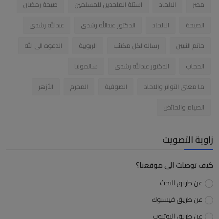
مصر
الالحاد
اسئلة الملحدين للمسلمين
صيحة رمضان
الصيحة
الالحاد
الدكتور عبدالله رشدى
عبدالله رشدى
خاتم النبيين
رساله لكل مكتئب
الربوبية
الدعوه الى الله
الحجاب
الدكتور عبدالله رشدى
سالمونيا
ما معنى التواتر والاحاد
الصوفية
المجرم
الأزهر
الصيام والحائض
زاوية التصويت
كيف توصلت الى موقعنا؟
عن طريق البحث
عن طريق فيسبوك
عن طريق اليوتيوب