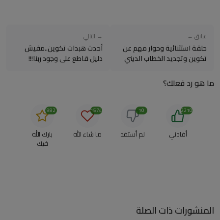
سابق ←
→ التالي
حلقة استثنائية وحوار مهم عن
أحدث هبدات تكوين..مفيش
تكوين وتجديد الخطاب الديني
دليل قاطع على وجود ربنا!!!
ما هو رد فعلك؟
982
1574
10
2210
أفادني
لم أستفد
ما شاء الله
بارك الله
فيك
المنشورات ذات الصلة