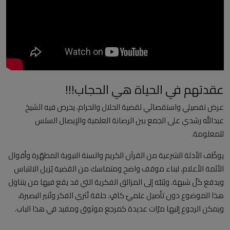
العلمانية
مقالات مكتوبة
المزيد
عقدتهم في الحياة هي الحجاب!!!
Arabic
عرض تفصيلي واستقصائي لقضية الحلال والحرام، يحرص فيه الشيخ
عبدالله رشدي على الجمع بين الرصانة العلمية والإيصال السلس
للمعلومة.
يوظّف الأدلة الشرعية من القرآن الكريم والسنة النبوية المطهّرة وأقوال
الأئمة الأعلام، لبناء موقف واضح ومتماسك من القضية يُزيل الالتباس
ويدفع كلّ شبهة. ويُنبّه إلى المزالق الفكرية التي قد يقع فيها من يتناول
هذا الموضوع دون تأصيل علميّ كافٍ. حلقة تُثري الفكر وتُنير البصيرة،
ويمكن الرجوع إليها مرّات عديدة كمرجع موثوق ومفيد في هذا الباب.