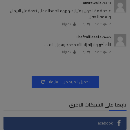
amirawalla7809
عنجد قمة الجهل بمتياز ههههه الحمدلله على نعمة عل الايمان
ونعمه العقل
2 سنوات منذ
رد
نافع (
0
)
Thaftalflasefa7446
الله أكبر ولا إله إلا الله محمد رسول الله . . .
2 سنوات منذ
رد
نافع (
0
)
تحميل المزيد من التعليقات
تابعنا على الشبكات الاخرى
Facebook