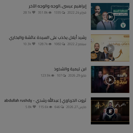
إبراهيم عيسى..الوجه والوجه الآخر
فبراير 24, 2022
1335
351.8k
28.1k
رشيد أيلال يكذب على السيدة عائشة والبخاري
سبتمبر 2, 2022
1082
128.7k
10.3k
ابن تيمية والشذوذ
مايو 29, 2026
107
123.9k
ثروت الخرباوي | عبدالله رشدي - abdullah rushdy
مارس 27, 2026
646
115.6k
5.8k