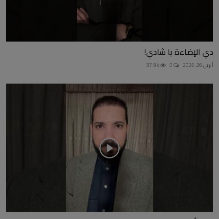
دي الإضاءة يا شادي!
أبريل 26, 2026
0
37.9k