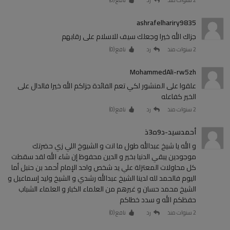
ashrafelhariry9835
جزاك الله خيرا وجعلك سيف للاسلام على رقابهم
2 سنوات منذ
رد
نافع (
0
)
MohammedAli-rw5zh
علقوا على المنشور لكي تعم الفائدة جزاكم الله خيرا فالدال على
الخير كفاعله
2 سنوات منذ
رد
نافع (
0
)
أحمدسيد-د9ه3ذ
و الله يا شيخ عبدالله طول ما انت و الشيوخ اللي زي حضرتك
موجودين يبقي الدنيا بخير و الدين محفوظ إن شاء الله لقد سقطت
كل محاولات المعتزلة علي يد شخص واحد الإمام أحمد بن حنبل أما
اليوم فالحمد لله لدينا الشيخ عبدالله رشدي و الشيخ وليد إسماعيل و
الشيخ محمد حسان و غيرهم من العلماء الكبار و العلماء الشباب
حفظكم الله و سدد خطاكم
2 سنوات منذ
رد
نافع (
0
)