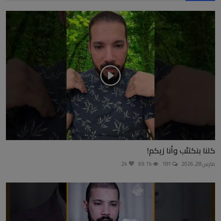
كلنا بنكتئب وأنا زيكم!
مارس 28, 2026
181
69.1k
2k