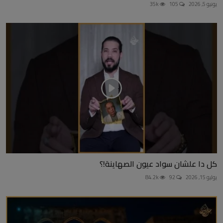
يونيو 5, 2026
105
35k
كل دا علشان سواد عيون الصهاينة!؟
يوليو 15, 2026
92
84.2k