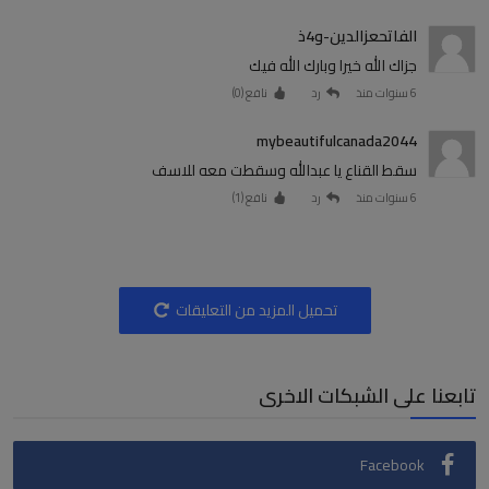
الفاتحعزالدين-و4ذ
جزاك الله خيرا وبارك الله فيك
6 سنوات منذ
رد
نافع (
0
)
mybeautifulcanada2044
سقط القناع يا عبدالله وسقطت معه للاسف
6 سنوات منذ
رد
نافع (
1
)
تحميل المزيد من التعليقات
تابعنا على الشبكات الاخرى
Facebook