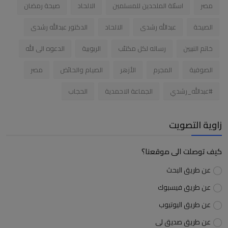
مصر
اسئلة الملحدين للمسلمين
الالحاد
صيحة رمضان
الصيحة
عبدالله رشدى
الالحاد
الدكتور عبدالله رشدى
خاتم النبيين
رساله لكل مكتئب
الربوبية
الدعوه الى الله
الصوفية
المجرم
الأزهر
الصيام والحائض
مصر
#عبدالله_رشدي
الجماعة الاحمدية
الحجاب
زاوية التصويت
كيف توصلت الى موقعنا؟
عن طريق البحث
عن طريق فيسبوك
عن طريق اليوتيوب
عن طريق صديق لى