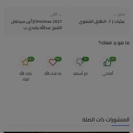
سابق ←
→ التالي
عبثيات | ٢- الطلاق الشفوي
Christmas 2021| أين سيحتفل
الشيخ عبدالله رشدي ب
"الكريسماس" هذا العام ؟
ما هو رد فعلك؟
561
896
6
1261
أفادني
لم أستفد
ما شاء الله
بارك الله
فيك
المنشورات ذات الصلة