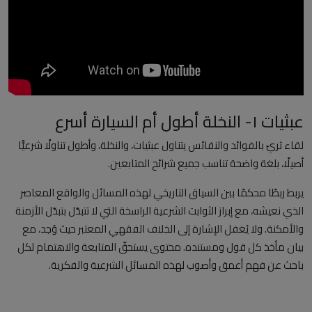
العلمانية
مقالات مكتوبة
المزيد
عبثيات ١- النخلة أطول أم السيارة أسرع
Arabic
لقاء ثريّ بالفوائد والنفائس يتناول عبثيات، والنخلة، وأطول تناولًا شرعيًّا
أصيلًا، بلغة واضحة تناسب جميع شرائح المتابعين.
يربط ربطًا محكمًا بين السياق التاريخي لهذه المسائل والواقع المعاصر
الذي نعيشه، مع إبراز الثوابت الشرعية الراسخة التي لا تتبدّل بتبدّل الأزمنة
والأمكنة. ولا يُغفل الإشارة إلى الخلاف الفقهي المعتبر حيث وُجد، مع
بيان مأخذ كل قول ومستنده. محتوى يستحقّ المتابعة والاهتمام لكل
باحث عن فهم أعمق وأصوب لهذه المسائل الشرعية والفكرية.