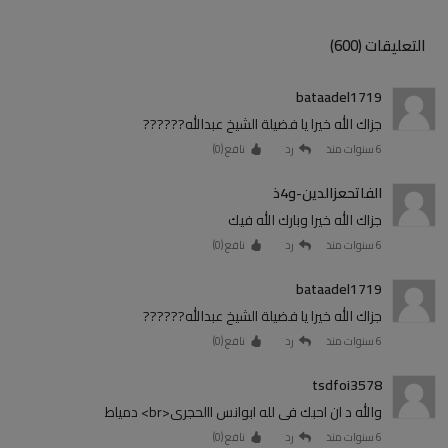
التعليقات (600)
bataadel1719
جزاك الله خيرا يا فضيلة الشيخ عبدالله??????
6 سنوات منذ
رد
نافع (
0
)
الفاتحعزالدين-و4ذ
جزاك الله خيرا وبارك الله فيك
6 سنوات منذ
رد
نافع (
0
)
bataadel1719
جزاك الله خيرا يا فضيلة الشيخ عبدالله??????
6 سنوات منذ
رد
نافع (
0
)
tsdfoi3578
والله د ان احبك فى لله ابوانس االحجرى<br> دمياط
6 سنوات منذ
رد
نافع (
0
)