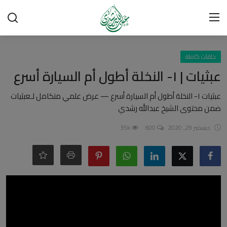
تسجيل الدخول
تسجيل
حلقات كاملة
عبثيات | ١- النخلة أطول أم السيارة أسرع
الرئيسية
عبثيات ١- النخلة أطول أم السيارة أسرع — عرض علمي متكامل لـعبثيات
ضمن محتوى الشيخ عبدالله رشدي
شبهات وردود
ديسمبر 29, 2020
600
35k
العقيدة الإسلامية
رسائل مهمة
أحكام وفتاوى
لقاءات