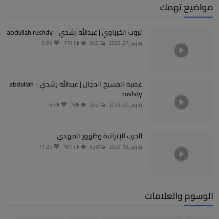
مواضيع تهمك
ثروت الخرباوي | عبدالله رشدي - abdullah rushdy
مارس 27, 2026
646
115.5k
5.8k
غضبة المسيخ الدجال | عبدالله رشدي - abdullah
rushdy
مارس 20, 2026
262
78k
5.4k
الحرب الإيرانية وظهور المهدي
مارس 13, 2026
628
161.4k
11.2k
الوسوم والعلامات