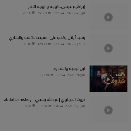
إبراهيم عيسى..الوجه والوجه الآخر
فبراير 24, 2022
1335
351.8k
28.1k
رشيد أيلال يكذب على السيدة عائشة والبخاري
سبتمبر 2, 2022
1082
128.7k
10.3k
ابن تيمية والشذوذ
مايو 29, 2026
107
123.8k
ثروت الخرباوي | عبدالله رشدي - abdullah rushdy
مارس 27, 2026
646
115.5k
5.8k