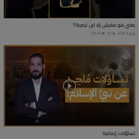
يعني هو مفيش إلا ابن تيمية!؟
يونيو 3, 2026
97
154.2k
تساؤلات إيمانية