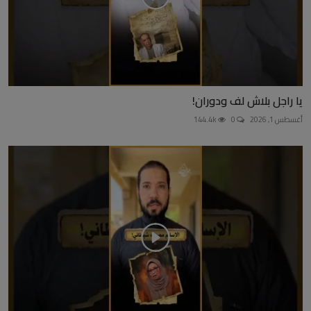
يا راجل بلاش لف ودوران!
أغسطس 1, 2026
0
144.4k