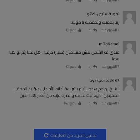
امويةسابين-ك7و
ربنا يحميك ويحفظك يا مولانا
7 الشهور منذ
رد
نافع (
0
)
mOoKamel
عندى ف الشغل مش مسلمين (كفار) حرفيا .. هل عليا إثم لو كلنا
سوا
7 الشهور منذ
رد
نافع (
0
)
byzsports2437
الشيخ يهاجم هذه الأيام بشراسة أعانه الله على هؤلاء الحمقى
المكيدين اللهم ثبت قدمه وانصره فإنه من أنصار هذا الدين
7 الشهور منذ
رد
نافع (
42
)
تحميل المزيد من التعليقات