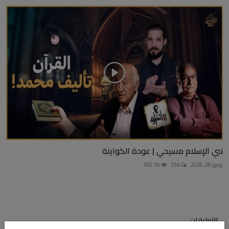
نبي الإسلام مسيحي | عودة الكواينة
يونيو 26, 2026
294
182.3k
التعليقات