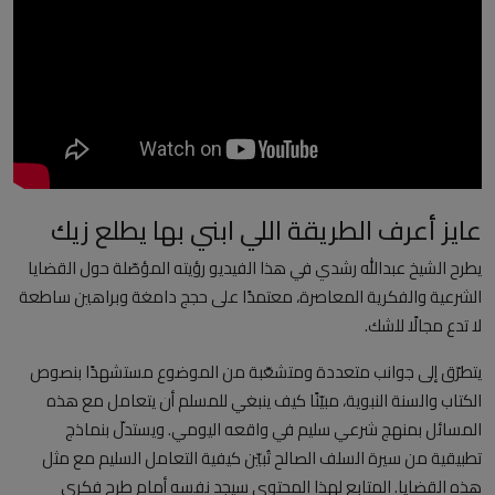
العلمانية
مقالات مكتوبة
المزيد
Arabic
عايز أعرف الطريقة اللي ابني بها يطلع زيك
يطرح الشيخ عبدالله رشدي في هذا الفيديو رؤيته المؤصّلة حول القضايا
الشرعية والفكرية المعاصرة، معتمدًا على حجج دامغة وبراهين ساطعة
لا تدع مجالًا للشك.
يتطرّق إلى جوانب متعددة ومتشعّبة من الموضوع مستشهدًا بنصوص
الكتاب والسنة النبوية، مبيّنًا كيف ينبغي للمسلم أن يتعامل مع هذه
المسائل بمنهج شرعي سليم في واقعه اليومي. ويستدلّ بنماذج
تطبيقية من سيرة السلف الصالح تُبيّن كيفية التعامل السليم مع مثل
هذه القضايا. المتابع لهذا المحتوى سيجد نفسه أمام طرح فكري