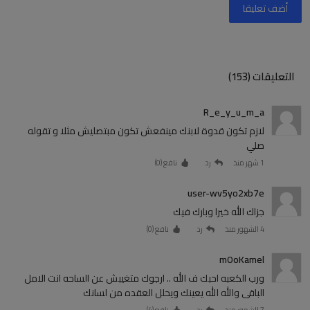
أضف تعليقا
التعليقات (153)
R_e_y_u_m_a
لازم تكون قدوة لابنك مينفعش تكون مبتصليش مثلا و تقوله
صلي
1 شهر منذ
رد
نافع (
0
)
user-wv5yo2xb7e
جزاك الله خيرا وبارك فيك
4 الشهور منذ
رد
نافع (
0
)
mOoKamel
ورب الكعبه احبك ف الله .. ارجوك متغيبش عن الساحه انت الامل
الباقى والله الله يعينك ويحلل العقده من لسانك
7 الشهور منذ
رد
نافع (
4
)