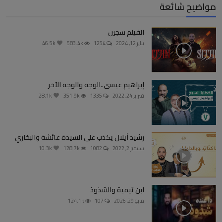
مواضيح شائعة
الفيلم سجين
يناير 12, 2024
1254
583.4k
46.5k
إبراهيم عيسى..الوجه والوجه الآخر
فبراير 24, 2022
1335
351.9k
28.1k
رشيد أيلال يكذب على السيدة عائشة والبخاري
سبتمبر 2, 2022
1082
128.7k
10.3k
ابن تيمية والشذوذ
مايو 29, 2026
107
124.1k