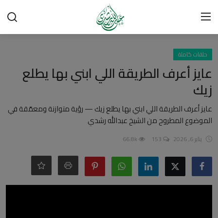
تسجيل الدخول
تسجيل
حلقات كاملة
عايز أعرف الطريقة اللي ابني بها يطلع
الرئيسية
زيك
شبهات وردود
عايز أعرف الطريقة اللي ابني بها يطلع زيك — رؤية متوازنة ومعمّقة في
الموضوع المطروح من الشيخ عبدالله رشدي
العقيدة الإسلامية
يناير 6, 2026
153
66.8k
رسائل مهمة
أحكام وفتاوى
لقاءات