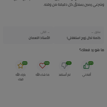
وشرعي رصين يستحقّ كل دقيقة من وقته.
سابق ←
→ التالي
كلمة لكل زوج استغلالي!
الأستاذ النعمان
ما هو رد فعلك؟
1053
1684
11
2372
أفادني
لم أستفد
ما شاء الله
بارك الله
فيك