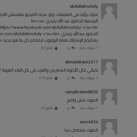
abdullahrushdy
الرسمية للدكتور عبد الله رشدي <br><a
يمكنكم الإشتراك بقناة اليوتيوب ليصلكم كل ما هو جديد <br><a href="https://bit.ly/2CnchIX">https://bit.ly/2CnchIX</a>
7 سنوات منذ
رد
نافع (
0
)
ahmadalraisi2217
تحياتي لكل الأخوة المصريين والعرب في كل البلاد العربية 
7 سنوات منذ
رد
نافع (
77
)
ramyibrahim8026
الصوت مش واضح
7 سنوات منذ
رد
نافع (
3
)
zero4034
الصوت منخفض جدا