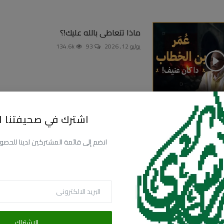
ماذا تتعاطى بالله عليك!؟
يوليو 12, 2026
93
134.6k
يف
اشترك في صحيفتنا ال
95.9k
انضم إلى قائمة المشتركين لدينا للحصول عل
البريد الالكترونى
الاشتراك