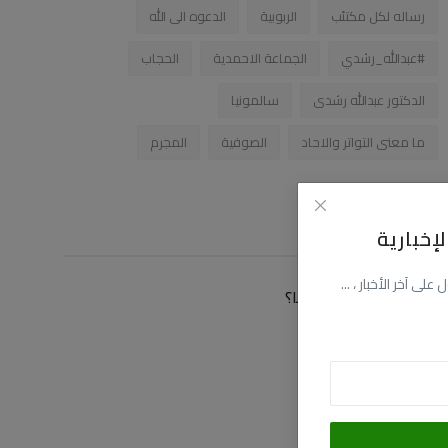
رساله لكل مكتئب
الربوبية
الدعوه الى الله
#عبدالله_رشدي
الجماعة الاحمدية
الحجاب
الدكتور عبدالله رشدى
سالمونيا
ما معنى التواتر والاحاد
الصوفية
المجرم
زاوية التصويت
إخبارية
ى آخر الأخبار ، ...
كيف توصلت الى موقعنا؟
عن طريق البحث
عن طريق فيسبوك
عن طريق اليوتيوب
عن طريق صديق لى