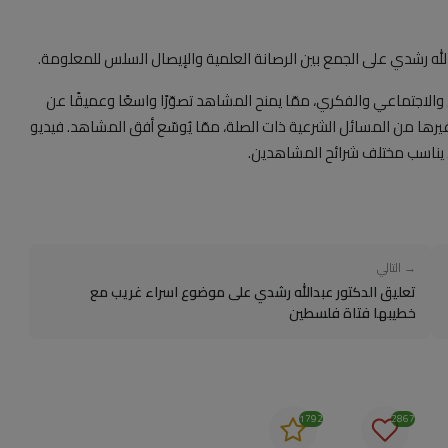
 رشدي على الجمع بين الرصانة العلمية والإيصال السلس للمعلومة.
الاجتماعي والفكري، ممّا يمنح المشاهد تصوّرًا واسعًا وعميقًا عن
غيرها من المسائل الشرعية ذات الصلة، ممّا يُوسّع أفق المشاهد. فيديو
ي يناسب مختلف شرائح المشاهدين.
→ التالي
تعليق الدكتور عبدالله رشدي على موضوع اسراء غريب مع
خطيبها فتاة فلسطين
1792
2867