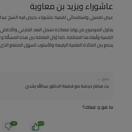
عاشوراء ويزيد بن معاوية
عرض تفصيلي واستقصائي لقضية عاشوراء، يحرص فيه الشيخ عبدالله
يتناول الموضوع من زوايا متعدّدة تشمل البعد الشرعي والأخلاقي و
القضية وأبعادها المختلفة. كما يُبيّن العلاقة بين هذه المسألة و
يجمع بين الفائدة العلمية الرفيعة والأسلوب السهل الممتنع الذ
سابق ←
بث مباشر دردشة مع فضيلة الدكتور عبدالله رشدي
ما هو رد فعلك؟
18
4031