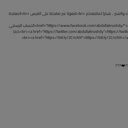
شارك برأيك في التعليقات، ولو عجبك الفيديو ماتنساش اللايك والشير .. شكرا لمتابعتكم <br>تابعونا عبر صفحتنا على الفيس <br>الصفحة
href="https://www.facebook.com/abdullahrushdy/">https://www.facebook.com/abdullahrushdy/ </a><br>الحساب الرسمي
للدكتور عبدالله رشدي <br><a href="https://twitter.com/abdullahrushdy">https://twitter.com/abdullahrushdy </a><br>كما
??❤️???