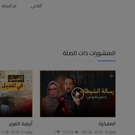
أفادني
لم أستفد
المنشورات ذات الصلة
المفكرة
أبرهة التنوير
يونيو 19, 2026
150
113.2k
1
يوليو 31, 2026
0