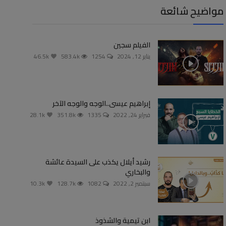
مواضيح شائعة
الفيلم سجين
يناير 12, 2024
1254
583.4k
46.5k
إبراهيم عيسى..الوجه والوجه الآخر
فبراير 24, 2022
1335
351.8k
28.1k
رشيد أيلال يكذب على السيدة عائشة
والبخاري
سبتمبر 2, 2022
1082
128.7k
10.3k
ابن تيمية والشذوذ