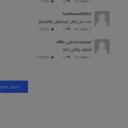
7 سنوات منذ
رد
نافع (
7
)
faridhamed6902
كنت من زمان عم استنى هالفيديو
7 سنوات منذ
رد
نافع (
1
)
تيسيرمحمدعلي-ط8ك
الصوت واطي كتير
7 سنوات منذ
رد
نافع (
15
)
تحميل المزيد