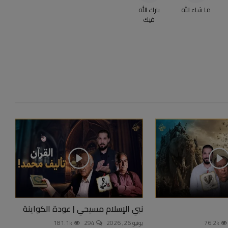
ما شاء الله
بارك الله
فيك
نبي الإسلام مسيحي | عودة الكواينة
76.2k
يونيو 26, 2026
294
181.1k