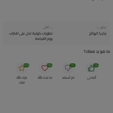
سابق ←
→ التالي
زكريا الهائج
تطورات كونية تدل على اقتراب
يوم القيامة
ما هو رد فعلك؟
3184
5094
31
7164
أفادني
لم أستفد
ما شاء الله
بارك الله
فيك