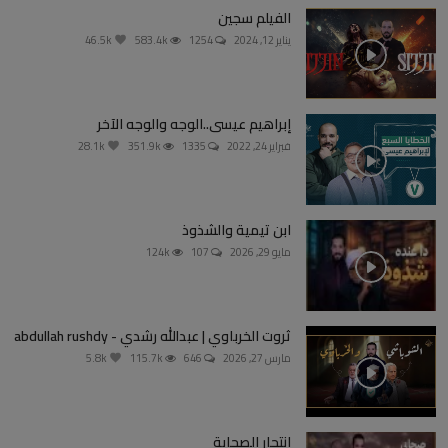
الفيلم سجين
يناير 12, 2024
1254
583.4k
46.5k
إبراهيم عيسى..الوجه والوجه الآخر
فبراير 24, 2022
1335
351.9k
28.1k
ابن تيمية والشذوذ
مايو 29, 2026
107
124k
ثروت الخرباوي | عبدالله رشدي - abdullah rushdy
مارس 27, 2026
646
115.7k
5.8k
انتحار الصحابة