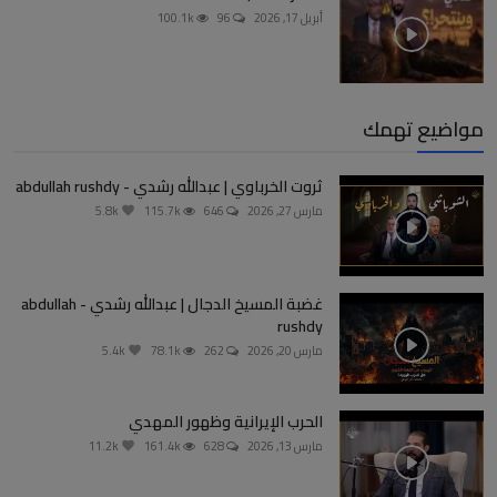
أبريل 17, 2026
96
100.1k
مواضيع تهمك
ثروت الخرباوي | عبدالله رشدي - abdullah rushdy
مارس 27, 2026
646
115.7k
5.8k
غضبة المسيخ الدجال | عبدالله رشدي - abdullah
rushdy
مارس 20, 2026
262
78.1k
5.4k
الحرب الإيرانية وظهور المهدي
مارس 13, 2026
628
161.4k
11.2k