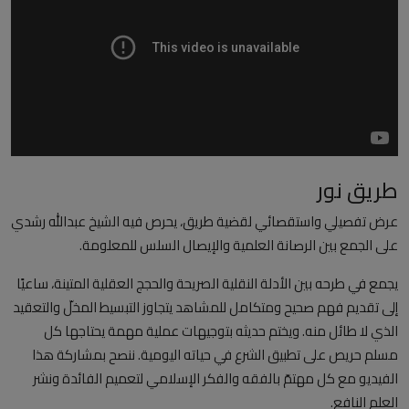
العلمانية
مقالات مكتوبة
المزيد
Arabic
طريق نور
عرض تفصيلي واستقصائي لقضية طريق، يحرص فيه الشيخ عبدالله رشدي
على الجمع بين الرصانة العلمية والإيصال السلس للمعلومة.
يجمع في طرحه بين الأدلة النقلية الصريحة والحجج العقلية المتينة، ساعيًا
إلى تقديم فهم صحيح ومتكامل للمشاهد يتجاوز التبسيط المخلّ والتعقيد
الذي لا طائل منه. ويختم حديثه بتوجيهات عملية مهمة يحتاجها كل
مسلم حريص على تطبيق الشرع في حياته اليومية. ننصح بمشاركة هذا
الفيديو مع كل مهتمّ بالفقه والفكر الإسلامي لتعميم الفائدة ونشر
العلم النافع.