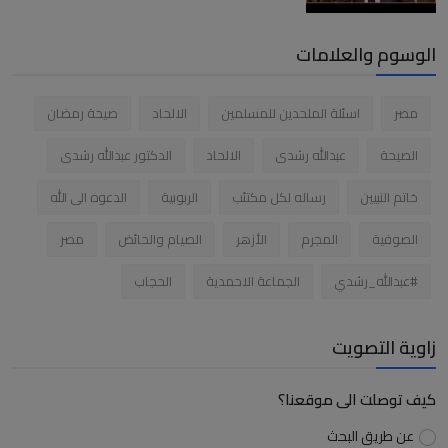
الوسوم والعلامات
مصر
اسئلة الملحدين للمسلمين
الالحاد
صيحة رمضان
الصيحة
عبدالله رشدى
الالحاد
الدكتور عبدالله رشدى
خاتم النبيين
رساله لكل مكتئب
الربوبية
الدعوه الى الله
الصوفية
المجرم
الأزهر
الصيام والحائض
مصر
#عبدالله_رشدي
الجماعة الاحمدية
الحجاب
زاوية التصويت
كيف توصلت الى موقعنا؟
عن طريق البحث