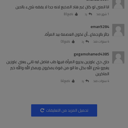
انا اتمنى لو كان غير هاد المذيع لانه جدا لا يفقه شيء بالدين
1 شهر منذ
رد
نافع (
0
)
eman9284
جائز بالإجماع...أن تكون العصمة بيد المرأة.
4 سنوات منذ
رد
نافع (
3
)
gegemohamed4385
حتي دي عاوزين يحررو المرأة فيها طب فاضل ايه تاني يعني عاوزين
يغيرو شرع الله بكل ما اتو من قوة يمكرون ويمكر الله والله خير
الماكرين
4 سنوات منذ
رد
نافع (
4
)
تحميل المزيد من التعليقات