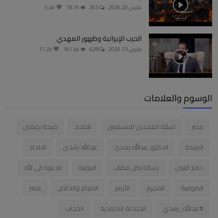
مارس 20, 2026
262
78.1k
5.4k
الحرب الإيرانية وظهور المهدي
مارس 13, 2026
628
161.4k
11.2k
الوسوم والعلامات
مصر
اسئلة الملحدين للمسلمين
الالحاد
صيحة رمضان
الصيحة
الدكتور عبدالله رشدى
عبدالله رشدى
الالحاد
خاتم النبيين
رساله لكل مكتئب
الربوبية
الدعوه الى الله
الصوفية
المجرم
الأزهر
الصيام والحائض
مصر
#عبدالله_رشدي
الجماعة الاحمدية
الحجاب