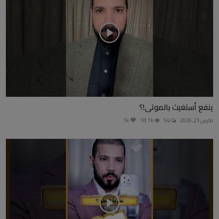
ينفع أستغيث بالموتى!؟
مارس 23, 2026
54
18.1k
1k