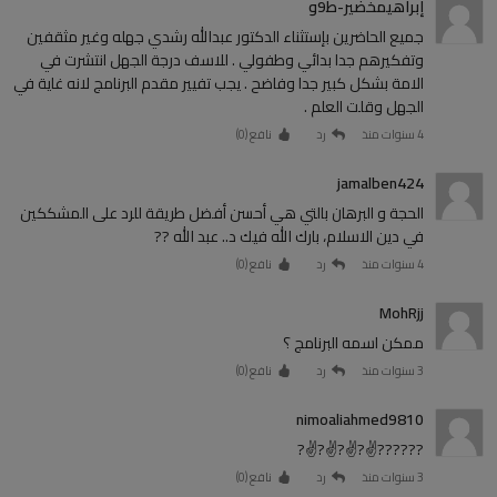
إبراهيمخضير-ط9و
جميع الحاضرين بإستثناء الدكتور عبدالله رشدي جهله وغير مثقفين
وتفكيرهم جدا بدائي وطفولي . للاسف درجة الجهل انتشرت في
الامة بشكل كبير جدا وفاضح . يجب تفيير مقدم البرنامج لانه غاية في
الجهل وقلت العلم .
4 سنوات منذ
رد
نافع (
0
)
jamalben424
الحجة و البرهان بالتي هي أحسن أفضل طريقة للرد على المشككين
في دين الاسلام، بارك الله فيك د.. عبد الله ??
4 سنوات منذ
رد
نافع (
0
)
MohRjj
ممكن اسمه البرنامج ؟
3 سنوات منذ
رد
نافع (
0
)
nimoaliahmed9810
??????✌?✌?✌?✌?
3 سنوات منذ
رد
نافع (
0
)