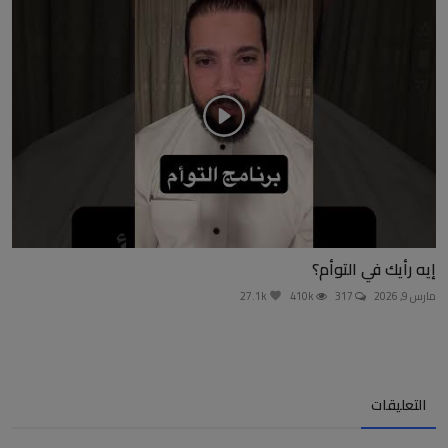
إيه رأيك في التوأم؟
مارس 9, 2026
317
410k
27.1k
التعليقات