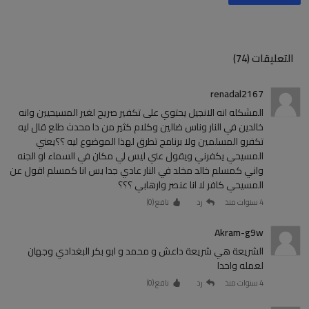
التعليقات (74)
renadal2167
المشكله انه الانجيل يحتوي على تكفير صريح لغير المسيحيين وانه
خالدين في النار وناس ضالين وكلام كثير من دا محدث طلع قال ليه
تكفرو المسلمين ولا برنامج تطرق لهذا الموضوع ليه ؟؟يعني
المسيحي يكفرني ويقول عني ليس لي مكان في السماء او الجنه
واني كمسلم خالد مخلد في النار عادي جدا بس انا كمسلم اقول عن
المسيحي كافر لا انا عنصر وارهابي ؟؟؟
4 سنوات منذ
رد
نافع (
0
)
Akram-g9w
الشريعة هي شريعة داعش و محمد و ابو بكر البغدادي وجهان
لعمله واحدا
4 سنوات منذ
رد
نافع (
0
)