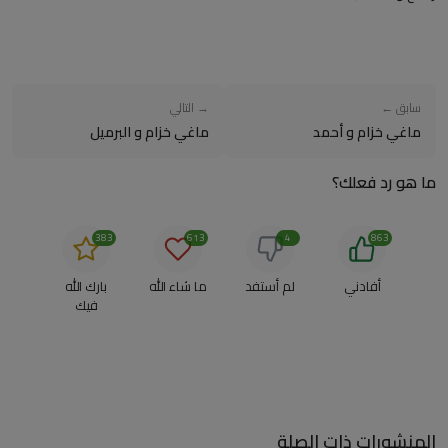
سابق ←
→ التالي
ماغي خزام و أحمد
ماغي خزام و البرميل
ما هو رد فعلك؟
383
613
4
863
أفادني
لم أستفد
ما شاء الله
بارك الله
فيك
المنشورات ذات الصلة