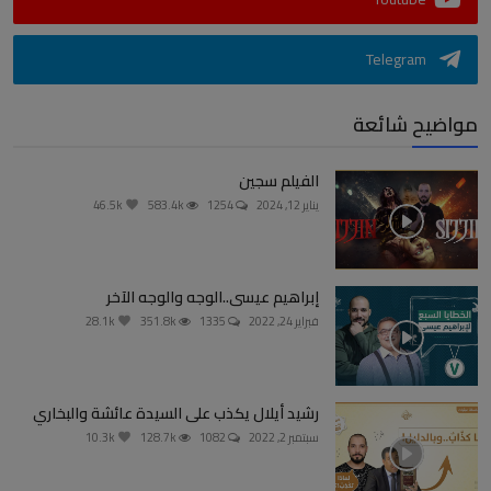
Telegram
مواضيح شائعة
الفيلم سجين
يناير 12, 2024
1254
583.4k
46.5k
إبراهيم عيسى..الوجه والوجه الآخر
فبراير 24, 2022
1335
351.8k
28.1k
رشيد أيلال يكذب على السيدة عائشة والبخاري
سبتمبر 2, 2022
1082
128.7k
10.3k