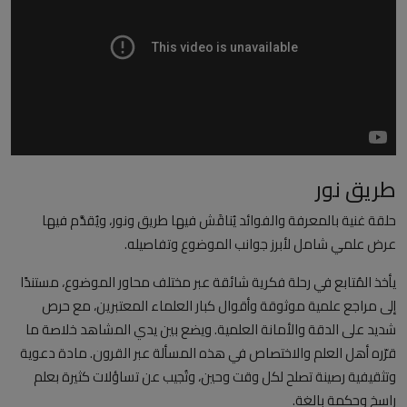
العلمانية
مقالات مكتوبة
المزيد
Arabic
طريق نور
حلقة غنية بالمعرفة والفوائد يُناقَش فيها طريق ونور، ويُقدَّم فيها
عرض علمي شامل لأبرز جوانب الموضوع وتفاصيله.
يأخذ المُتابع في رحلة فكرية شائقة عبر مختلف محاور الموضوع، مستندًا
إلى مراجع علمية موثوقة وأقوال كبار العلماء المعتبرين، مع حرص
شديد على الدقة والأمانة العلمية. ويضع بين يدي المشاهد خلاصة ما
قرّره أهل العلم والاختصاص في هذه المسألة عبر القرون. مادة دعوية
وتثقيفية رصينة تصلح لكل وقت وحين، وتُجيب عن تساؤلات كثيرة بعلم
راسخ وحكمة بالغة.