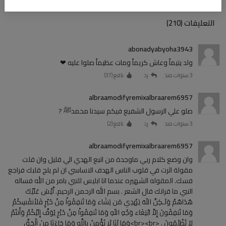
التعليقات (210)
abonadyabyoha3943
ولد يتيماً وعاش كريماً ومات عظيماً صلوا عليه ❤
3 سنوات منذ
رد
نافع (
37
)
albraamodifyremixalbraarem6957
صلو علي الرسول الشفيع فيكم سيدنا محمدﷺ ?
3 سنوات منذ
رد
نافع (
2
)
albraamodifyremixalbraarem6957
وان وضع كلام ربي ماوجدة من اتبع الهدي الي قليل وان قلت
مقولة اثرت في قلوب الناس الهدف الاساسي ان لم يلج قلبك فراجع
فسك. المقوله الشهيره عندما اتا ابليس للنبي بامر من الله فساله
النبي ما قرانك قال الشعر . بسم الله الرحمن الرحيم. لَّيْسَ عَلَيْكَ
هُدَاهُمْ وَلَـكِنَّ اللّهَ يَهْدِي مَن يَشَاء وَمَا تُنفِقُواْ مِنْ خَيْرٍ فَلأنفُسِكُمْ
وَمَا تُنفِقُونَ إِلاَّ ابْتِغَاء وَجْهِ اللّهِ وَمَا تُنفِقُواْ مِنْ خَيْرٍ يُوَفَّ إِلَيْكُمْ وَأَنتُمْ
لاَ تُظْلَمُونَ . <br><br>وَمَا لَنَا لَا نُؤْمِنُ بِاللَّهِ وَمَا جَاءَنَا مِنَ الْحَقِّ