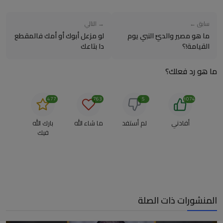
سابق ←
→ التالي
ما هو مصير والديِّ النبي يوم
لو مزعل أبوك أو أمك فالمقطع
القيامة!؟
دا بتاعك
ما هو رد فعلك؟
477
763
5
1074
أفادني
لم أستفد
ما شاء الله
بارك الله
فيك
المنشورات ذات الصلة