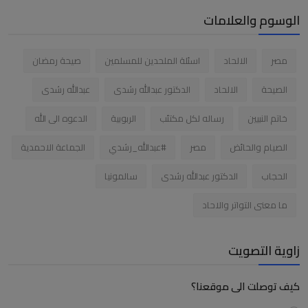
الوسوم والعلامات
مصر
الالحاد
اسئلة الملحدين للمسلمين
صيحة رمضان
الصيحة
الالحاد
الدكتور عبدالله رشدى
عبدالله رشدى
خاتم النبيين
رساله لكل مكتئب
الربوبية
الدعوه الى الله
الصيام والحائض
مصر
#عبدالله_رشدي
الجماعة الاحمدية
الحجاب
الدكتور عبدالله رشدى
سالمونيا
ما معنى التواتر والاحاد
زاوية التصويت
كيف توصلت الى موقعنا؟