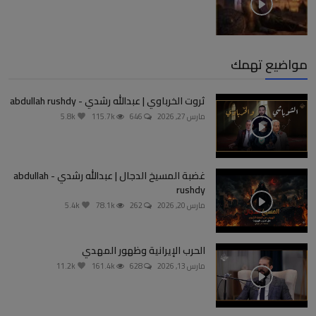
مواضيع تهمك
ثروت الخرباوي | عبدالله رشدي - abdullah rushdy
مارس 27, 2026
646
115.7k
5.8k
غضبة المسيخ الدجال | عبدالله رشدي - abdullah
rushdy
مارس 20, 2026
262
78.1k
5.4k
الحرب الإيرانية وظهور المهدي
مارس 13, 2026
628
161.4k
11.2k