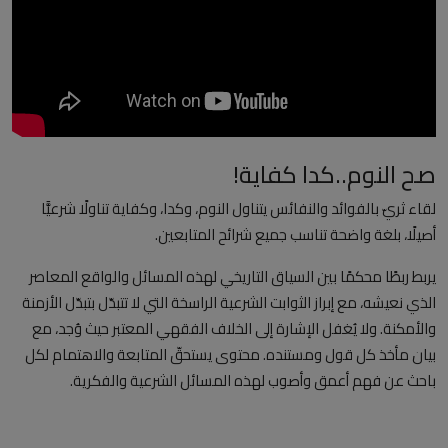
العلمانية
مقالات مكتوبة
المزيد
صح النوم..كدا كفاية!
Arabic
لقاء ثريّ بالفوائد والنفائس يتناول النوم، وكدا، وكفاية تناولًا شرعيًّا
أصيلًا، بلغة واضحة تناسب جميع شرائح المتابعين.
يربط ربطًا محكمًا بين السياق التاريخي لهذه المسائل والواقع المعاصر
الذي نعيشه، مع إبراز الثوابت الشرعية الراسخة التي لا تتبدّل بتبدّل الأزمنة
والأمكنة. ولا يُغفل الإشارة إلى الخلاف الفقهي المعتبر حيث وُجد، مع
بيان مأخذ كل قول ومستنده. محتوى يستحقّ المتابعة والاهتمام لكل
باحث عن فهم أعمق وأصوب لهذه المسائل الشرعية والفكرية.