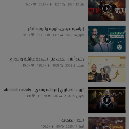
يناير 12, 2024
1254
583.4k
46.5k
إبراهيم عيسى..الوجه والوجه الآخر
فبراير 24, 2022
1335
351.9k
28.1k
رشيد أيلال يكذب على السيدة عائشة والبخاري
سبتمبر 2, 2022
1082
128.7k
10.3k
ثروت الخرباوي | عبدالله رشدي - abdullah rushdy
مارس 27, 2026
646
115.7k
5.8k
انتحار الصحابة
أبريل 17, 2026
96
100.2k