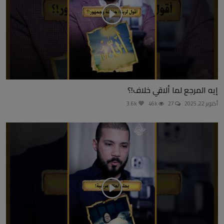
إيه المرجع لما ألاقي خلاف!؟
أكتوبر 22, 2025
27
46k
3.6k