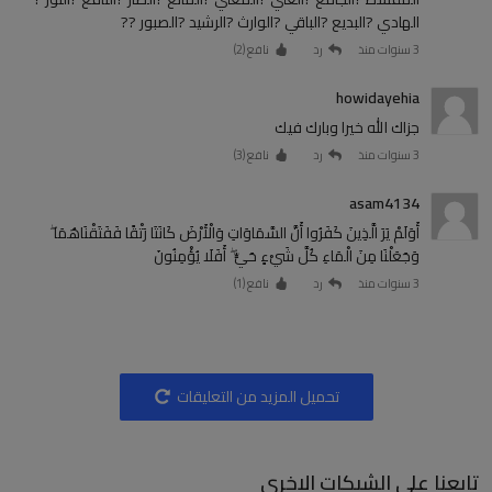
الهادي ?البديع ?الباقي ?الوارث ?الرشيد ?الصبور ??
3 سنوات منذ
رد
نافع (
2
)
howidayehia
جزاك الله خيرا وبارك فيك
3 سنوات منذ
رد
نافع (
3
)
asam4134
أَوَلَمْ يَرَ الَّذِينَ كَفَرُوا أَنَّ السَّمَاوَاتِ وَالْأَرْضَ كَانَتَا رَتْقًا فَفَتَقْنَاهُمَا ۖ
وَجَعَلْنَا مِنَ الْمَاءِ كُلَّ شَيْءٍ حَيٍّ ۖ أَفَلَا يُؤْمِنُونَ
3 سنوات منذ
رد
نافع (
1
)
تحميل المزيد من التعليقات
تابعنا على الشبكات الاخرى