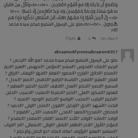
وَنَطْمَعُ أَن يُدْخِلَنَا رَبُّنَا مَعَ الْقَوْمِ الصَّالِحِينَ . <br><br>وَنُنَزِّلُ مِنَ القُرآنِ
ما هُوَ شِفاءٌ وَرَحمَةٌ لِلمُؤمِنينَ وَلا يَزيدُ الظّالِمينَ إِلّا خَسارًا. .<br>
<br> إِنَّ الَّذِينَ اتَّقَوْا إِذَا مَسَّهُمْ طَائِفٌ مِّنَ الشَّيْطَانِ تَذَكَّرُوا فَإِذَا هُم
مُّبْصِرُونَ . <br><br>صلو علي الرسول الشفيع فيكم سيدنا محمد
ﷺ?
3 سنوات منذ
رد
نافع (
1
)
albraamodifyremixalbraarem6957
صلو علي الرسول الشفيع فيكم سيدنا محمد ?هو الله ?الرحمن ?
الرحيم ?الملك ?القدوس ?السلام ?المؤمن ?المهيمن ?العزيز ?الجبار
?المتكبر ?الخالق ?البارئ ?المصور ?الغفار ?القهار ?الوهاب ?الرزاق ?
الفتاح ?العليم ?القابض ?الباسط ?الرافع ?الخافض ?المعز ?المذل ?
السميع ?البصير ?الحكم ?العدل ?اللطيف ?الخبير ?الحليم ?العظيم ?
الغفور ?الشكور ?العلي ?الكبير ?الحفيظ ?المقيت ?الحسيب ?الجليل
?الكريم ?الرقيب ?المجيب ?الواسع ?الحكيم ?الودود ?المجيد ?
الباعث ?الشهيد ?الحق ?الوكيل ?القوي ?المتين ?الولي ?الحميد ?
المحصي ?المبدئ?المعيد ?المحي ?المميت ?الحي ?القيوم ?
الواجد ?الماجد ?الواحد ?الأحد ?الصمد ?القادر ?المقتدر ?المقدم ?
المؤخر ?الأول ?الآخر ?الظاهر ?الباطن ?الوالي ?المتعالي ?البر ?التواب
?المنتقم ?العفو ?الرؤوف ?مالك الملك ?ذو الجلال والإكرام ?
المقسط ?الجامع ?الغني ?المغني ?المانع ?الضار ?النافع ?النور ?