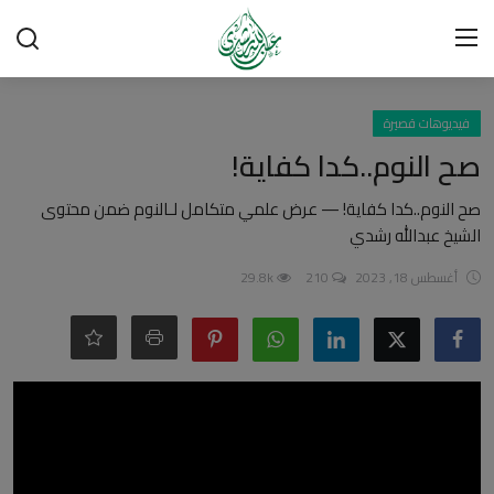
تسجيل الدخول
تسجيل
فيديوهات قصيرة
صح النوم..كدا كفاية!
الرئيسية
صح النوم..كدا كفاية! — عرض علمي متكامل لـالنوم ضمن محتوى
الشيخ عبدالله رشدي
شبهات وردود
أغسطس 18, 2023
210
29.8k
العقيدة الإسلامية
رسائل مهمة
أحكام وفتاوى
لقاءات