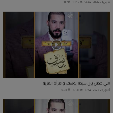
مارس 23, 2026
54
18.1k
1k
اللي حصل بين سيدنا يوسف وامرأة العزيز!
أكتوبر 23, 2025
67
87.3k
6.9k