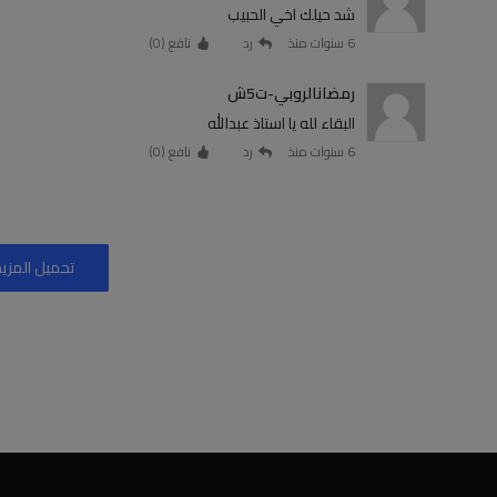
شد حيلك اخي الحبيب
6 سنوات منذ
رد
نافع (
0
)
رمضانالروبي-ت5ش
البقاء لله يا استاذ عبدالله
6 سنوات منذ
رد
نافع (
0
)
تحميل المزيد