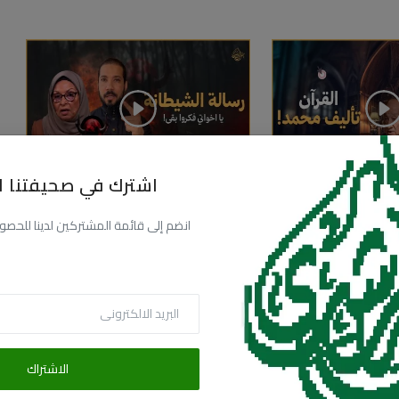
اشترك في صحيفتنا ال
ي | عودة الكواينة
المفكرة
181.1k
يونيو 19, 2026
150
113.2k
1
انضم إلى قائمة المشتركين لدينا للحصول عل
الاشتراك