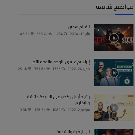
مواضيح شائعة
الفيلم سجين
يناير 12, 2024
1254
583.4k
46.5k
إبراهيم عيسى..الوجه والوجه الآخر
فبراير 24, 2022
1335
351.8k
28.1k
رشيد أيلال يكذب على السيدة عائشة
والبخاري
سبتمبر 2, 2022
1082
128.7k
10.3k
ابن تيمية والشذوذ