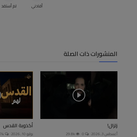
أفادني
لم أستفد
المنشورات ذات الصلة
زلزال!
أكذوبة القدس
أغسطس 3, 2026
0
29.8k
يوليو 10, 2026
174