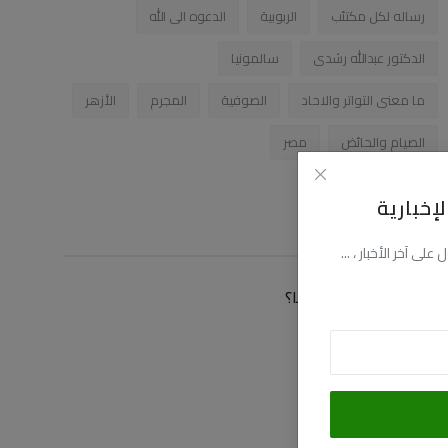
رساله لكل مكتئب
الربوبية
الدعوه الى الله
الدكتور عبدالله رشدى
سالمونيا
ما معنى التواتر والاحاد
الصوفية
المجرم
الأزهر
الصيام والحائض
مصر
إخبارية
زاوية التصويت
ى آخر الأخبار ، ...
كيف توصلت الى موقعنا؟
عن طريق البحث
عن طريق فيسبوك
عن طريق اليوتيوب
عن طريق صديق لى