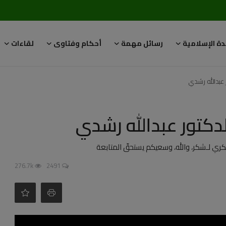
دة الإسلامية
رسائل مهمة
أحكام وفتاوى
لقاءات
 عبدالله رشدي
لدكتور عبدالله رشدي
ري لـشكر، والله، وسعيكم يستحقّ المتابعة
276.7k
2491