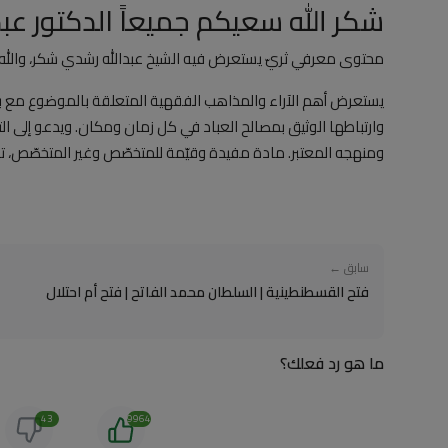
شكر الله سعيكم جميعاً الدكتور عب
محتوى معرفي ثريّ يستعرض فيه الشيخ عبدالله رشدي شكر، والله، و
يستعرض أهم الآراء والمذاهب الفقهية المتعلقة بالموضوع مع بيان
وارتباطها الوثيق بمصالح العباد في كل زمان ومكان. ويدعو إلى التثب
ومنهجه المعتبر. مادة مفيدة وقيّمة للمتخصّص وغير المتخصّص، تصلح
سابق ←
فتح القسطنطينية | السلطان محمد الفاتح | فتح أم احتلال
ما هو رد فعلك؟
43
9964