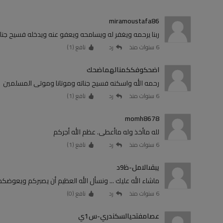
miramoustafa86
ربنا يرحمه ويغفر له ويسامحه ويعفو عنه ويدخله فسيح جنا
6 سنوات منذ
رد
نافع (
1
)
اضحكوفككمنالهماضحك
رحمه الله واسكنه فسيح جناته وموتانا وموتى المسلمين
6 سنوات منذ
رد
نافع (
1
)
momh8678
لله ماأخذ وله ماأعطى. عظم الله أجركم
6 سنوات منذ
رد
نافع (
1
)
يبقىالامل-ظ9د
ماشاء الله عليك ... ونسأل الله العظيم أن يصبركم ويعوضكم 
6 سنوات منذ
رد
نافع (
0
)
عصامفتحيالسكندري-س1ي