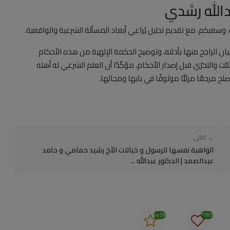
دالله رشدي
سعيكم، مع تقديم تحليل يُراعي أبعاد المسألة الشرعية والواقعية.
 الراجح منها بأدلته، وتوضيح الحكمة الإلهية من هذه الأحكام
ّت والتحرّي قبل إصدار الأحكام، مؤكّدًا أن العلم الشرعي له أهله
 مرجعًا مرئيًّا موثوقًا في بابها ومجالها.
→ التالي
الواهبة نفسها للرسول و خيالات الأخ رشيد حمامي و حامد
عبدالصمد | الدكتور عبدالله ...
4429
7083