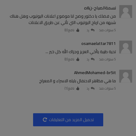
نسمةالصباح-ن8ه
من فضلك يا دكتور وضح لنا موضوع اعلانات اليوتيوب وهل هناك
شبهه من ارباح اليوتيوب التي تأتي عن طريق الاعلانات
5 سنوات منذ
رد
نافع (
0
)
osamaelattar7811
تحية طيبة ياأخي العزيز وجزاك الله كل خير ...
5 سنوات منذ
رد
نافع (
0
)
AhmedMohamed-br5it
ما هي مظاهر الاحنفال بليله الاسراء و المعراج
5 سنوات منذ
رد
نافع (
1
)
تحميل المزيد من التعليقات