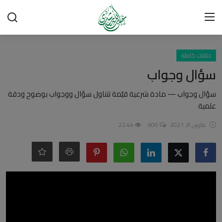
تسجيل الدخول
تسجيل
حلقات كاملة
سؤال وجواب
الرئيسية
سؤال وجواب — مادة شرعية قيّمة تتناول سؤال ووجواب بوضوح ودقة
علمية
شبهات وردود
مارس 8, 2021
600
22.4k
العقيدة الإسلامية
رسائل مهمة
أحكام وفتاوى
لقاءات