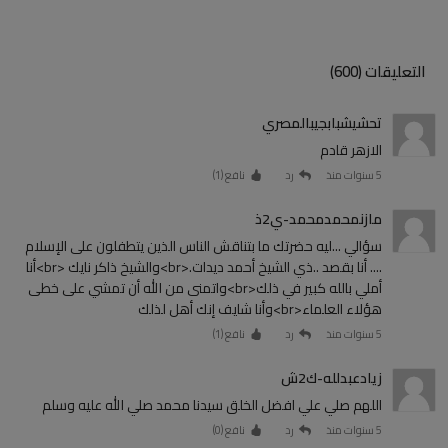
التعليقات (600)
تحشيشبابجيبالمصري
الازهر قادم
5 سنوات منذ
رد
نافع (
1
)
مازنمحمدمحمد-ي2ذ
سؤالي ...ليه حضرتك ما بتناقش الناس الذين يتطفلون على الإسلام
.... أنا بقصد ..ذي الشيخ أحمد ديدات.<br>والشيخ ذاكر نايك <br>أنا
أملي بالله كبير في ذلك<br>واتمنى من الله أن تمشي على خطى
هؤلاء العلماء<br>وأنا شايف إنك أهل لذلك
5 سنوات منذ
رد
نافع (
1
)
زيادعبدلله-ك2ش
اللهم صلي علي افضل الخلق سيدنا محمد صلي الله عليه وسلم
5 سنوات منذ
رد
نافع (
0
)