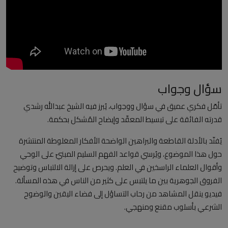
العلمانية
مقالات مكتوبة
المزيد
سؤال وجواب
Arabic
تأمّل فكري عميق في سؤال ووجواب، يُبرز فيه الشيخ عبدالله رشدي
قدرته الفائقة على تبسيط المعقّد وإيضاح المُشكل بحكمة.
يُفنّد بالأدلة القاطعة والبراهين الواضحة الأفكار المغلوطة المنتشرة
حول هذا الموضوع، ويُرسي قواعد الفهم السليم المبنيّ على الوحي
وأقوال العلماء الراسخين في العلم. ويحرص على إزالة الالتباس وتوضيح
الفروق الجوهرية بين ما يلتبس على كثير من الناس في هذه المسألة.
فيديو ينقل المشاهد من رحاب التساؤل إلى فضاء اليقين والوضوح
الشرعي بأسلوب مقنع ومنهجي.