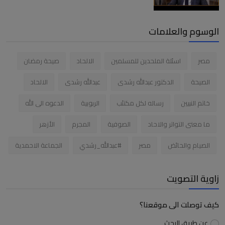
الوسوم والعلامات
مصر
اسئلة الملحدين للمسلمين
الالحاد
صيحة رمضان
الصيحة
الدكتور عبدالله رشدى
عبدالله رشدى
الالحاد
خاتم النبيين
رساله لكل مكتئب
الربوبية
الدعوه الى الله
ما معنى التواتر والاحاد
الصوفية
المجرم
الأزهر
الصيام والحائض
مصر
#عبدالله_رشدي
الجماعة الاحمدية
زاوية التصويت
كيف توصلت الى موقعنا؟
عن طريق البحث