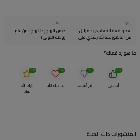
سابق ←
→ التالي
بعد واقعة المعادي رد مزلزل
حبس الزوج إذا تزوج دون علم
من الدكتور عبدالله رشدي على
زوجته الأولى !
تدليس إسلام بحيري
ما هو رد فعلك؟
360
574
4
807
أفادني
لم أستفد
ما شاء الله
بارك الله
فيك
المنشورات ذات الصلة