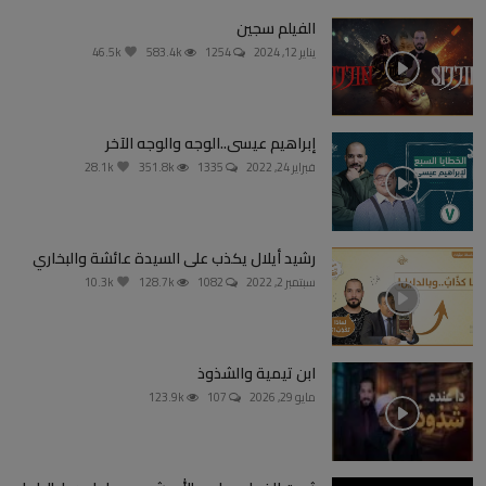
الفيلم سجين
يناير 12, 2024
1254
583.4k
46.5k
إبراهيم عيسى..الوجه والوجه الآخر
فبراير 24, 2022
1335
351.8k
28.1k
رشيد أيلال يكذب على السيدة عائشة والبخاري
سبتمبر 2, 2022
1082
128.7k
10.3k
ابن تيمية والشذوذ
مايو 29, 2026
107
123.9k