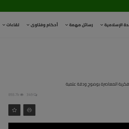
دة الإسلامية
رسائل مهمة
أحكام وفتاوى
لقاءات
893.7k
349