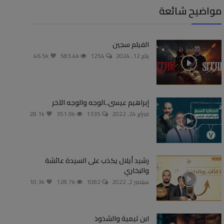
مواضيح شائعة
الفيلم سجين
يناير 12, 2024
1254
583.4k
46.5k
إبراهيم عيسى..الوجه والوجه الآخر
فبراير 24, 2022
1335
351.9k
28.1k
رشيد أيلال يكذب على السيدة عائشة
والبخاري
سبتمبر 2, 2022
1082
128.7k
10.3k
ابن تيمية والشذوذ