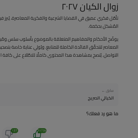
زوال الكيان ٢٠٢٧
تأمّل فكري عميق في القضايا الشرعية والفكرية المعاصرة، يُبرز ف
المُشكل بحكمة.
يوضّح الأحكام والمفاهيم المتعلقة بالموضوع بأسلوب سلس ومُيسّر،
المعاصر لتتحقّق الفائدة الكاملة للمتابع. ويُولي عناية خاصة 
التواصل. يُنصح بمشاهدة هذا المحتوى كاملًا للاطّلاع على كافة ا
سابق ←
الكيالي الصريح
ما هو رد فعلك؟
137
31734