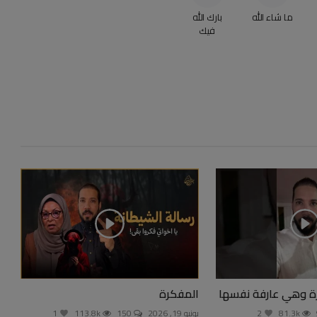
ما شاء الله
بارك الله
فيك
ازة وهي عارفة نفسها
المفكرة
81.3k
2
يونيو 19, 2026
150
113.8k
1