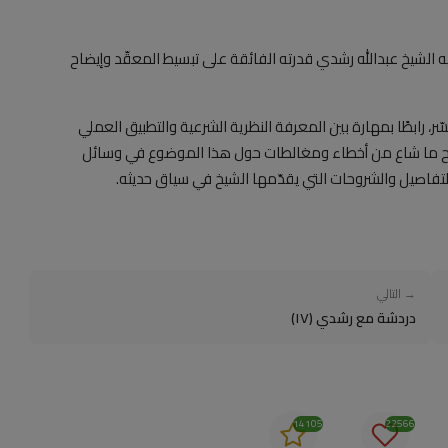
يه الشيخ عبدالله رشدي قدرته الفائقة على تبسيط المعقّد وإيضاح
 رابطًا بمهارة بين المعرفة النظرية الشرعية والتطبيق العملي
بتصحيح ما شاع من أخطاء ومغالطات حول هذا الموضوع في وسائل
لتفاصيل والشروحات التي يقدّمها الشيخ في سياق حديثه.
→ التالي
دردشة مع رشدي (١٧)
14105
22566