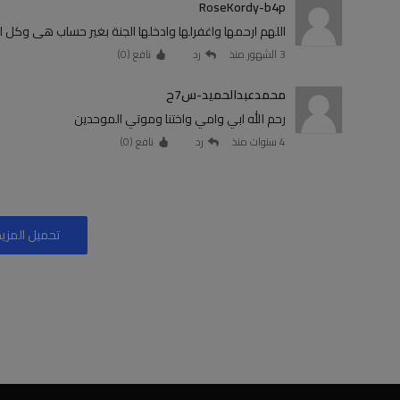
RoseKordy-b4p
اللهم ارحمها واغفرلها وادخلها الجنة بغير حساب هى وكل 
3 الشهور منذ
رد
نافع (
0
)
محمدعبدالحميد-س7ح
رحم الله ابي وامي واختنا وموتي الموحدين
4 سنوات منذ
رد
نافع (
0
)
تحميل المزيد