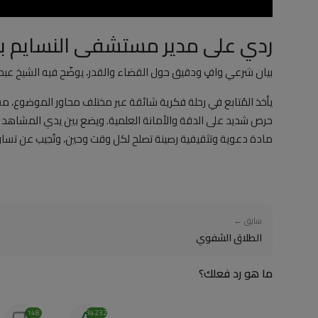
ردي على مدير مستشفى النسايم ب
بيان شرعي وافٍ ودقيق حول القضاء والقدر، يوضّح فيه الشيخ عبد
يأخذ المُتابع في رحلة فكرية شائقة عبر مختلف محاور الموضوع، مست
حرص شديد على الدقة والأمانة العلمية. ويضع بين يدي المشاهد خ
مادة دعوية وتثقيفية رصينة تصلح لكل وقت وحين، وتُجيب عن تساؤ
سابق ←
الطلاق الشفوي
ما هو رد فعلك؟
148
34232