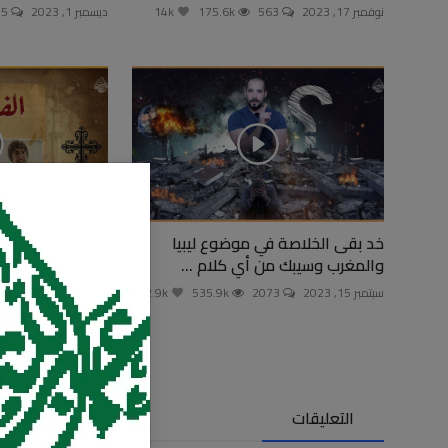
نوفمبر 17, 2023
563
175.6k
14k
ديسمبر 1, 2023
395
خد بقى الخلاصة في موضوع ليبيا
الفهلوي
والمغرب وسيبك من أي كلام ...
مايو 26, 2023
1370
سبتمبر 15, 2023
2073
535.9k
42.9k
التعليقات