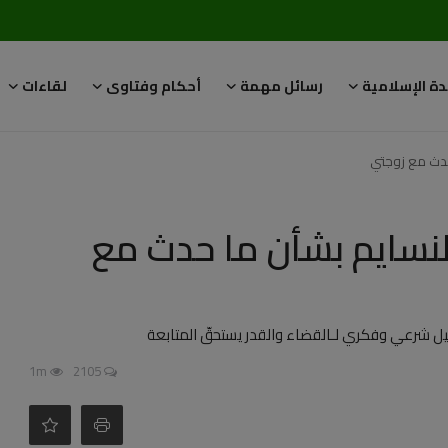
دة الإسلامية
رسائل مهمة
أحكام وفتاوى
لقاءات
حدث مع زوجتي
نسايم بشأن ما حدث مع
 شرعي وفكري لـالقضاء والقدر يستحقّ المتابعة
1m
2105