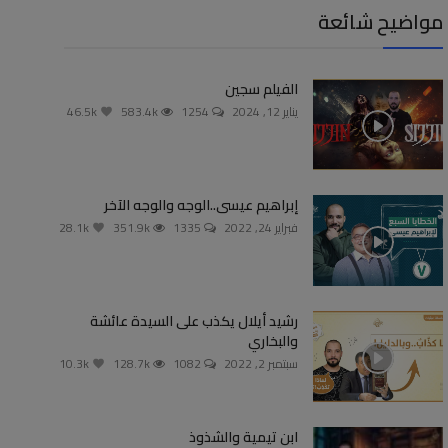
مواضيح شائعة
الفيلم سجين
يناير 12, 2024
1254
583.4k
46.5k
إبراهيم عيسى..الوجه والوجه الآخر
فبراير 24, 2022
1335
351.9k
28.1k
رشيد أيلال يكذب على السيدة عائشة
والبخاري
سبتمبر 2, 2022
1082
128.7k
10.3k
ابن تيمية والشذوذ