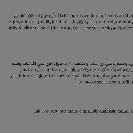
لة.. لقد فعلت ما توجب عليك فعله، وما شاء الله أن يكون قد كان.. فارضى
َّ لنفسك عليك حق.. حاول أن تهوِّن على نفسك ثقل الأيام، وأرح عقلك وقلبك
طرك، وليس بالذي تستحقه بل بالذي يراه مناسبًا لك، وما يريده الله لك دائمًا
‏من الحاجات اللي بعتبرها حرفياً مُسكنة لأي ألم نفسي أو بدني، و مُصبره علي اي إبتلاء او مصيبة .. <br>‏قول النبي صلي الله عليه وسلم:
 ليُصيِبُك، وأعلم أن النصر مع الصبر، وأن الفرجَ مع الكرب، وأن مع العسرِ
 لو اجتمعت على أَن ينفعوك بشيء، لم ينفعوك إلاّ بشيء قد كتبه الله لك، وإن اجتمعوا على أن
لأقلام وجفت الصحف.&quot;،،
ة والطمأنينه والسلامة والعافية.&quot;♥️<br>يااااارب .