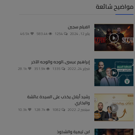
مواضيح شائعة
الفيلم سجين
يناير 12, 2024
1254
583.4k
46.5k
إبراهيم عيسى..الوجه والوجه الآخر
فبراير 24, 2022
1335
351.9k
28.1k
رشيد أيلال يكذب على السيدة عائشة
والبخاري
سبتمبر 2, 2022
1082
128.7k
10.3k
ابن تيمية والشذوذ