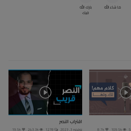
ما شاء الله
بارك الله
فيك
اقتراب النصر
109.5k
8.7k
نوفمبر 3, 2023
1278
243.3k
19.5k