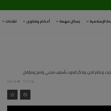
دة الإسلامية
رسائل مهمة
أحكام وفتاوى
لقاءات
حديث، وعالم الجن، وتذكّر الموت بأسلوب شرعي واضح ومؤصّل
634.1k
1172