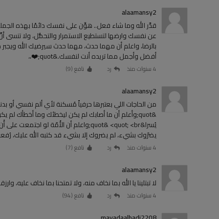
alaamansy2
قدَّر الله وما شاء فعل.. هوِّن على نفسك دائمًا بهذه الجم
عن نفسك وارضها لتستطيع الاستمرار والتحمُّل، ولا تنسى أن
بالرضا، واعلم أن مهما حدث، مهما حدث سيرضيك الله ويجبر خا
أفضل وأجمل مما تريده أنت لنفسك.&quot;❤️،،
4 سنوات منذ
رد
نافع (
9
)
alaamansy2
&quot;وأعلم أن ما أصابك لم يكن ليخطئك وما أخطأك لم يكن
يُسرا&quot; <br> ‏&quot;واعلم أن الأُمّة
يضرّوك بشيء، لم يضروك إلا بشيء قد كتبه الله عليك، رُفعت ا
4 سنوات منذ
رد
نافع (
7
)
alaamansy2
لا تبتلينا يا الله بما نخاف منه، ولا تمتحنا بما نخاف عليه، وارزقنا السكين
4 سنوات منذ
رد
نافع (
94
)
mayadaalhadi2208