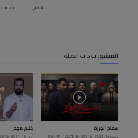
أفادني
لم أستفد
المنشورات ذات الصلة
سفاح الجيزة
كلام مهم
ديسمبر 1, 2023
395
122.7k
9.8k
أبريل 19, 2024
528