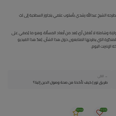
رحه الشيخ عبدالله رشدي بأسلوب علمي يتجاوز السطحية إلى لبّ
زنة وشاملة لا تُغفل أيّ بُعد من أبعاد المسألة، وهو ما يُضفي على
لمتكرّرة التي يطرحها المتابعون حول هذا الشأن. يُعدّ هذا الفيديو
لإنترنت اليوم.
→ التالي
طريق نور | كيف تأكدنا من صحة وصول الدين إلينا؟
10144
16232