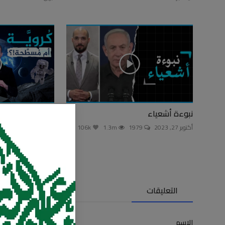
نبوءة أشعياء
نظرية الأرض ال
أكتوبر 27, 2023
1979
1.3m
106k
فبراير 23, 2024
1735
التعليقات
الاسم