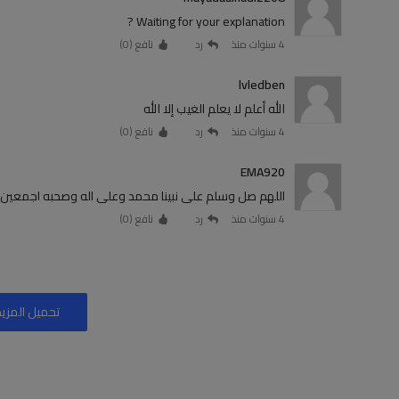
Waiting for your explanation ?
4 سنوات منذ
رد
نافع (
0
)
lvledben
الله أعلم لا يعلم الغيب إلا الله
4 سنوات منذ
رد
نافع (
0
)
EMA920
اللهم صل وسلم علی نبينا محمد وعلی اله وصحبه اجمعين ي
4 سنوات منذ
رد
نافع (
0
)
تحميل المزيد