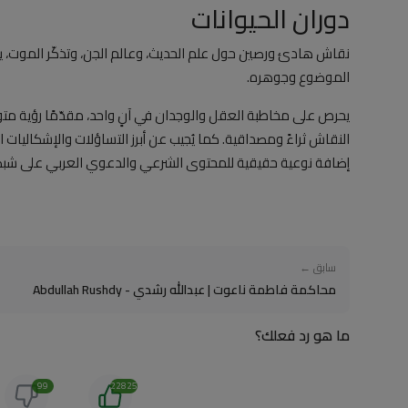
دوران الحيوانات
نقاش هادئ ورصين حول علم الحديث، وعالم الجن، وتذكّر الموت، يط
الموضوع وجوهره.
يحرص على مخاطبة العقل والوجدان في آنٍ واحد، مقدّمًا رؤية متوا
النقاش ثراءً ومصداقية. كما يُجيب عن أبرز التساؤلات والإشكاليات ا
إضافة نوعية حقيقية للمحتوى الشرعي والدعوي العربي على شبكة ا
سابق ←
محاكمة فاطمة ناعوت | عبدالله رشدي - Abdullah Rushdy
ما هو رد فعلك؟
99
22825