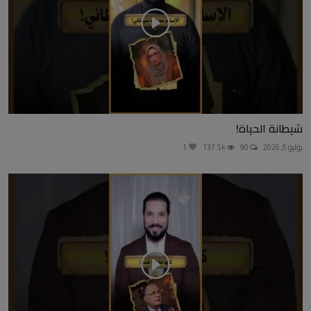
شيطانة الحياة!
يوليو 5, 2026
90
137.5k
1