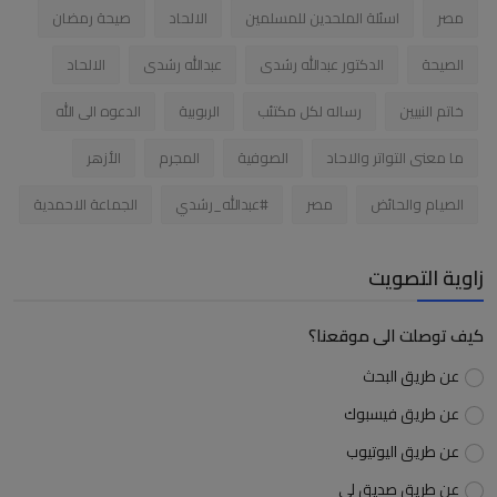
مصر
اسئلة الملحدين للمسلمين
الالحاد
صيحة رمضان
الصيحة
الدكتور عبدالله رشدى
عبدالله رشدى
الالحاد
خاتم النبيين
رساله لكل مكتئب
الربوبية
الدعوه الى الله
ما معنى التواتر والاحاد
الصوفية
المجرم
الأزهر
الصيام والحائض
مصر
#عبدالله_رشدي
الجماعة الاحمدية
زاوية التصويت
كيف توصلت الى موقعنا؟
عن طريق البحث
عن طريق فيسبوك
عن طريق اليوتيوب
عن طريق صديق لى