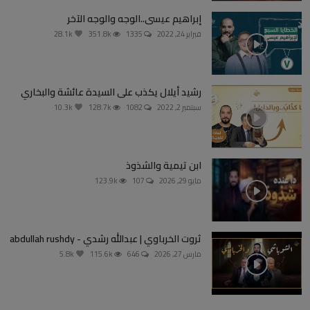
إبراهيم عيسى..الوجه والوجه الآخر
فبراير 24, 2022
1335
351.8k
28.1k
رشيد أيلال يكذب على السيدة عائشة والبخاري
سبتمبر 2, 2022
1082
128.7k
10.3k
ابن تيمية والشذوذ
مايو 29, 2026
107
123.9k
ثروت الخرباوي | عبدالله رشدي - abdullah rushdy
مارس 27, 2026
646
115.6k
5.8k