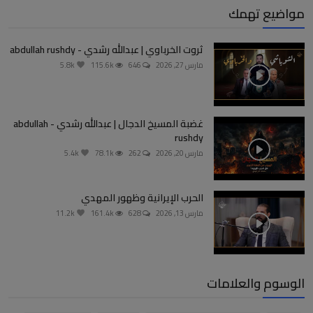
مواضيع تهمك
ثروت الخرباوي | عبدالله رشدي - abdullah rushdy
مارس 27, 2026
646
115.6k
5.8k
غضبة المسيخ الدجال | عبدالله رشدي - abdullah
rushdy
مارس 20, 2026
262
78.1k
5.4k
الحرب الإيرانية وظهور المهدي
مارس 13, 2026
628
161.4k
11.2k
الوسوم والعلامات