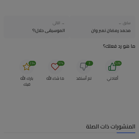
سابق ←
→ التالي
محمد رمضان نمبر وان
الموسيقى حلال!؟
ما هو رد فعلك؟
234
374
3
526
أفادني
لم أستفد
ما شاء الله
بارك الله
فيك
المنشورات ذات الصلة