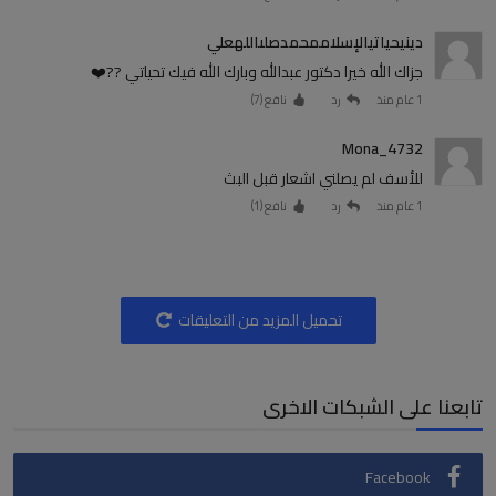
دينيحياتيالإسلاممحمدصلىاللهعلي
جزاك الله خيرا دكتور عبدالله وبارك الله فيك تحياتي ??❤️
1 عام منذ
رد
نافع (
7
)
Mona_4732
للأسف لم يصلني اشعار قبل البث
1 عام منذ
رد
نافع (
1
)
تحميل المزيد من التعليقات
تابعنا على الشبكات الاخرى
Facebook