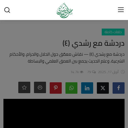
تسجيل الدخول
تسجيل
حلقات كاملة
دردشة مع رشدي (٤)
الرئيسية
دردشة مع رشدي (٤) — نقاش معمّق حول الحلال والحرام، والأحكام
الشرعية، وعلم الحديث يجمع بين العمق العلمي والبساطة
شبهات وردود
أبريل 17, 2025
79
14.7k
العقيدة الإسلامية
رسائل مهمة
أحكام وفتاوى
لقاءات