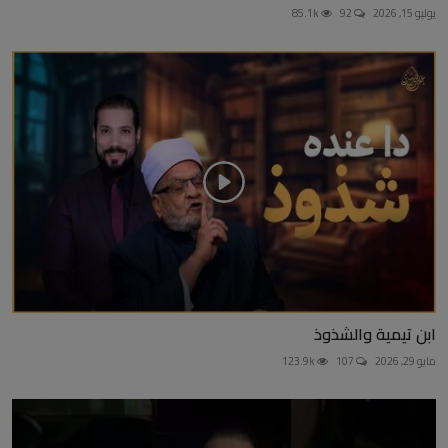
يوليو 15, 2026
92
85.1k
ابن تيمية والشذوذ
مايو 29, 2026
107
123.9k