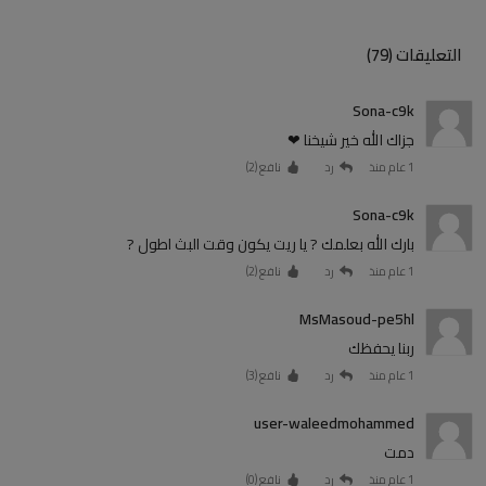
التعليقات (79)
Sona-c9k
جزاك الله خير شيخنا ❤
1 عام منذ
رد
نافع (
2
)
Sona-c9k
بارك الله بعلمك ? يا ريت يكون وقت البث اطول ?
1 عام منذ
رد
نافع (
2
)
MsMasoud-pe5hl
ربنا يحفظك
1 عام منذ
رد
نافع (
3
)
user-waleedmohammed
دمت
1 عام منذ
رد
نافع (
0
)