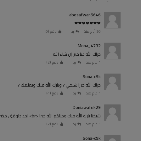
abosafwan5646
❤❤❤❤❤❤❤
30 أيام منذ
رد
نافع (
0
)
Mona_4732
جزاك الله عنا خيرا إن شاء الله
1 عام منذ
رد
نافع (
2
)
Sona-c9k
جزاك الله خيرا شيخي ? وبارك الله فيك وبعلمك ?
1 عام منذ
رد
نافع (
4
)
Doniawafek29
شيخنا بارك الله فيك وجزاكم الله خيرا <br> لحد دلوقتى حضرتك مردتيش على ولا سؤال بس مش زعلان ياشيخ بارك الله فى وقتك
1 عام منذ
رد
نافع (
2
)
Sona-c9k