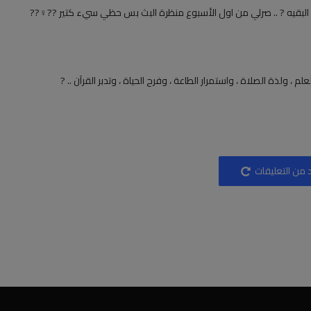
 البقيه ? .. صرلي من اول الأسبوع منظرة البث بس حظي سيء كتير ??‍♀️??
لذة الصلاة ، واستمرار الطاعة ، وفرح الحياة ، وتدبر القرآن .. ?
 من التعليقات