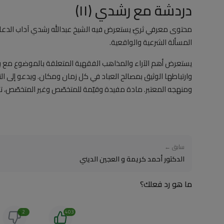
دردشة مع رشدي (١١)
محتوى معرفي ثريّ يستعرض فيه الشيخ عبدالله رشدي آداب الدعاء، و
المسألة الشرعية والواقعية.
يستعرض أهم الآراء والمذاهب الفقهية المتعلقة بالموضوع مع بيان
وارتباطها الوثيق بمصالح العباد في كل زمان ومكان. ويدعو إلى التثب
ومنهجه المعتبر. مادة مفيدة وقيّمة للمتخصّص وغير المتخصّص، تصلح
سابق ←
الدكتور أحمد كريمة و العجين الديني
ما هو رد فعلك؟
2
403