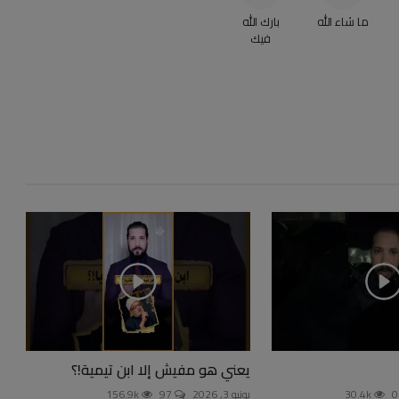
ما شاء الله
بارك الله
فيك
يعني هو مفيش إلا ابن تيمية!؟
30.4k
يونيو 3, 2026
97
156.9k