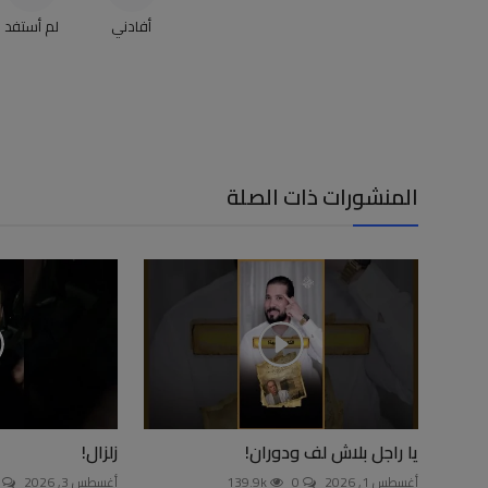
أفادني
لم أستفد
المنشورات ذات الصلة
يا راجل بلاش لف ودوران!
زلزال!
أغسطس 1, 2026
0
139.9k
أغسطس 3, 2026
0