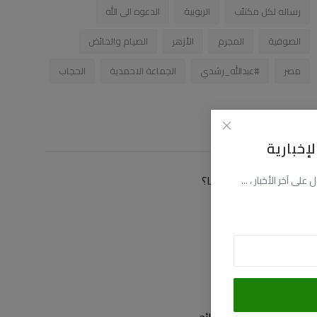
رساله لكل مكتئب
الربوبية
الدعوه الى الله
الصوفية
المجرم
الأزهر
الصيام والحائض
مصر
#عبدالله_رشدي
الجماعة الاحمدية
الحجاب
زاوية التصويت
إخبارية
كيف توصلت الى موقعنا؟
ى آخر الأخبار ، ...
عن طريق البحث
عن طريق فيسبوك
عن طريق اليوتيوب
عن طريق صديق لى
تصويت
عرض النتائج