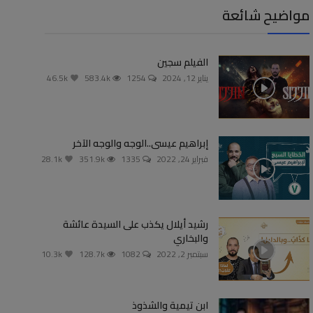
مواضيح شائعة
الفيلم سجين
يناير 12, 2024
1254
583.4k
46.5k
إبراهيم عيسى..الوجه والوجه الآخر
فبراير 24, 2022
1335
351.9k
28.1k
رشيد أيلال يكذب على السيدة عائشة
والبخاري
سبتمبر 2, 2022
1082
128.7k
10.3k
ابن تيمية والشذوذ