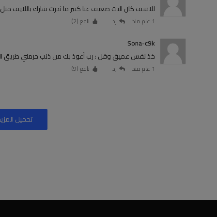
للاسف كان النت ضعيف عنا كتير ما ئدرت شارك باللايف متل
1 عام منذ
رد
نافع (
2
)
Sona-c9k
خذ نفس عميق وقل : رب أعوذ بك من ذنب حرمني طريق العلم ، و
1 عام منذ
رد
نافع (
9
)
تحميل المزيد