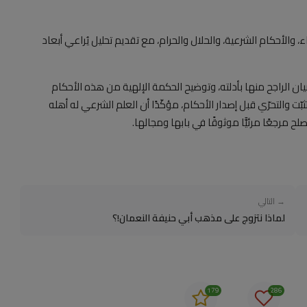
الأحكام الشرعية، والحلال والحرام، مع تقديم تحليل يُراعي أبعاد
 الراجح منها بأدلته، وتوضيح الحكمة الإلهية من هذه الأحكام
ّت والتحرّي قبل إصدار الأحكام، مؤكّدًا أن العلم الشرعي له أهله
 مرجعًا مرئيًّا موثوقًا في بابها ومجالها.
→ التالي
لماذا نتزوج على مذهب أبي حنيفة النعمان!؟
179
286