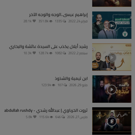
إبراهيم عيسى..الوجه والوجه الآخر
فبراير 24, 2022
1335
351.8k
28.1k
رشيد أيلال يكذب على السيدة عائشة والبخاري
سبتمبر 2, 2022
1082
128.7k
10.3k
ابن تيمية والشذوذ
مايو 29, 2026
107
123.9k
ثروت الخرباوي | عبدالله رشدي - abdullah rushdy
مارس 27, 2026
646
115.6k
5.8k