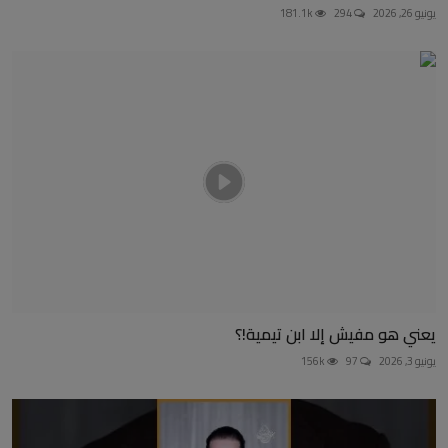
يونيو 26, 2026
294
181.1k
يعني هو مفيش إلا ابن تيمية!؟
يونيو 3, 2026
97
156k