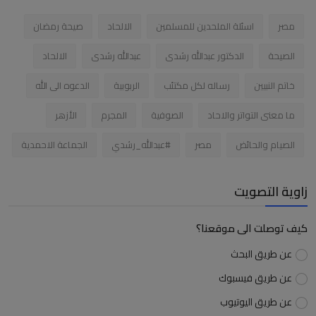
مصر
اسئلة الملحدين للمسلمين
الالحاد
صيحة رمضان
الصيحة
الدكتور عبدالله رشدى
عبدالله رشدى
الالحاد
خاتم النبيين
رساله لكل مكتئب
الربوبية
الدعوه الى الله
ما معنى التواتر والاحاد
الصوفية
المجرم
الأزهر
الصيام والحائض
مصر
#عبدالله_رشدي
الجماعة الاحمدية
زاوية التصويت
كيف توصلت الى موقعنا؟
عن طريق البحث
عن طريق فيسبوك
عن طريق اليوتيوب