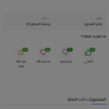
سابق ←
→ التالي
غلام الشحرور
دردشة السحور (٨)
ما هو رد فعلك؟
181
288
2
403
أفادني
لم أستفد
ما شاء الله
بارك الله
فيك
المنشورات ذات الصلة