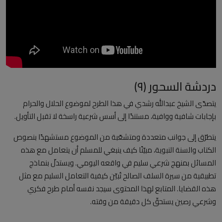
العلمانية
مقالات مكتوبة
المزيد
دردشة السحور (٩)
Arabic
يتصدّى الشيخ عبدالله رشدي في هذا الطرح لموضوع الحلال والحرام
بإجابات شافية ووافية، مستندًا إلى أسس شرعية راسخة لا تقبل التأويل.
يتطرّق إلى جوانب متعددة ومتشعّبة من الموضوع مستشهدًا بنصوص
الكتاب والسنة النبوية، مبيّنًا كيف ينبغي للمسلم أن يتعامل مع هذه
المسائل بمنهج شرعي سليم في واقعه اليومي. ويستدلّ بنماذج
تطبيقية من سيرة السلف الصالح تُبيّن كيفية التعامل السليم مع مثل
هذه القضايا. المتابع لهذا المحتوى سيجد نفسه أمام طرح فكري
وشرعي رصين يستحقّ كل دقيقة من وقته.