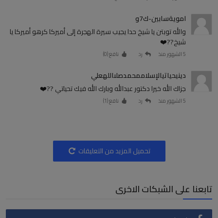
امويةسابين-ك7و
والله توبتن يا شيخ حدا يجيب سيرة الهجرة إلى أميركا كرهو أميركا يا
شيخ??❤️
5 الشهور منذ
رد
نافع (
0
)
دينيحياتيالإسلاممحمدصلىاللهعلي
جزاك الله خيرا دكتور عبدالله وبارك الله فيك تحياتي ??❤️
5 الشهور منذ
رد
نافع (
1
)
تحميل المزيد من التعليقات
تابعنا على الشبكات الاخرى