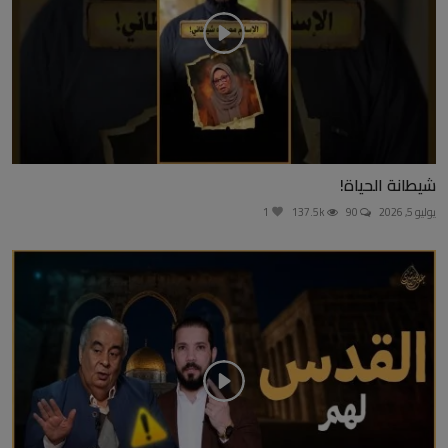
شيطانة الحياة!
يوليو 5, 2026
90
137.5k
1