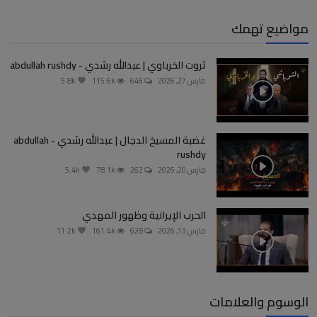
مواضيع تهمك
ثروت الخرباوي | عبدالله رشدي - abdullah rushdy
مارس 27, 2026
646
115.6k
5.8k
غضبة المسيخ الدجال | عبدالله رشدي - abdullah
rushdy
مارس 20, 2026
262
78.1k
5.4k
الحرب الإيرانية وظهور المهدي
مارس 13, 2026
628
161.4k
11.2k
الوسوم والعلامات