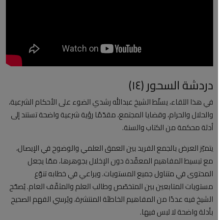
العلمانية
مقالات مكتوبة
المزيد
دردشة السحور (١٤)
Arabic
في هذا اللقاء، يسلّط الشيخ عبدالله رشدي الضوء على الأحكام الشرعية،
والحلال والحرام، وقضايا المجتمع، مقدّمًا رؤية شرعية واضحة تستند إلى
أدلة محكمة من الكتاب والسنة.
يتميّز العرض بالجمع الفريد بين العمق العلمي والوضوح في الإيصال،
مع تبسيط المفاهيم المعقّدة دون الإخلال بجوهرها، ممّا يجعل
المحتوى في متناول جميع المستويات. ويراعي في خطابه تنوّع
مستويات المتابعين بين المتخصّص وطالب العلم والمثقّف العام. يُصحّح
الشيخ فيه عددًا من المفاهيم الخاطئة المنتشرة، ويُرسي الفهم الصحيح
بأدلة واضحة لا لبس فيها.