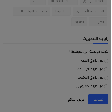
#عبدالله_رشدي
الجماعة الاحمدية
الحجاب
الدكتور عبدالله رشدى
سالمونيا
ما معنى التواتر والاحاد
الصوفية
المجرم
زاوية التصويت
كيف توصلت الى موقعنا؟
عن طريق البحث
عن طريق فيسبوك
عن طريق اليوتيوب
عن طريق صديق لى
تصويت
عرض النتائج