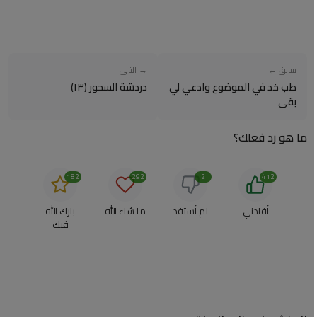
سابق ←
→ التالي
طب خد في الموضوع وادعي لي
دردشة السحور (١٣)
بقى
ما هو رد فعلك؟
182
292
2
412
أفادني
لم أستفد
ما شاء الله
بارك الله
فيك