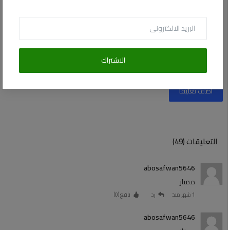
الاشتراك
أضف تعليقا
التعليقات (49)
abosafwan5646
ممتاز
1 شهر منذ
رد
نافع (
0
)
abosafwan5646