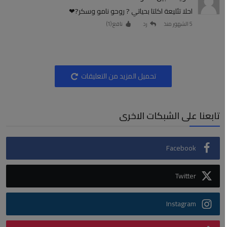
احلا تئليعة اكلتا بحياتي ? روحو نامو وسكر?❤
5 الشهور منذ
رد
نافع (
1
)
تحميل المزيد من التعليقات
تابعنا على الشبكات الاخرى
Facebook
Twitter
Instagram