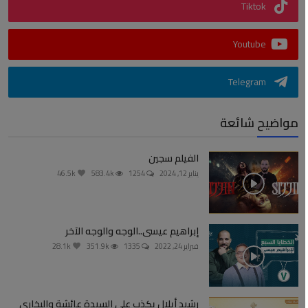
Tiktok
Youtube
Telegram
مواضيح شائعة
الفيلم سجين
يناير 12, 2024
1254
583.4k
46.5k
إبراهيم عيسى..الوجه والوجه الآخر
فبراير 24, 2022
1335
351.9k
28.1k
رشيد أيلال يكذب على السيدة عائشة والبخاري