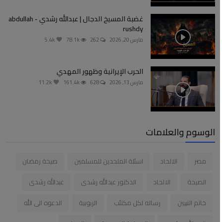
غضبة المسيخ الدجال | عبدالله رشدي - abdullah
rushdy
مارس 20, 2026
262
78.1k
5.4k
الحرب الإيرانية وظهور المهدي
مارس 13, 2026
628
161.4k
11.2k
الوسوم والعلامات
مصر
الالحاد
اسئلة الملحدين للمسلمين
صيحة رمضان
الصيحة
الالحاد
الدكتور عبدالله رشدى
عبدالله رشدى
خاتم النبيين
رساله لكل مكتئب
الربوبية
الدعوه الى الله