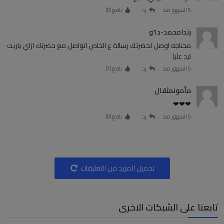
5 الشهور منذ
رد
نافع (
0
)
رندامحمد-د1و
محتاجه اوصل لحضرتك رسالة ع الخاص اتواصل مع حضرتك ازاي ياريت
ترد عليا
5 الشهور منذ
رد
نافع (
1
)
مأمونمثقال
❤❤❤
5 الشهور منذ
رد
نافع (
0
)
تحميل المزيد من التعليقات
تابعنا على الشبكات الاخرى