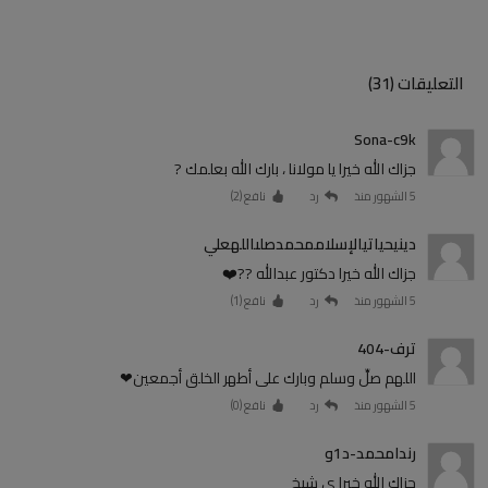
التعليقات (31)
Sona-c9k
جزاك الله خيرا يا مولانا ، بارك الله بعلمك ?
5 الشهور منذ
رد
نافع (
2
)
دينيحياتيالإسلاممحمدصلىاللهعلي
جزاك الله خيرا دكتور عبدالله ??❤️
5 الشهور منذ
رد
نافع (
1
)
ترف-404
اللهم صلِّ وسلم وبارك على أطهر الخلق أجمعين❤
5 الشهور منذ
رد
نافع (
0
)
رندامحمد-د1و
جزاك الله خيرا ي شيخ