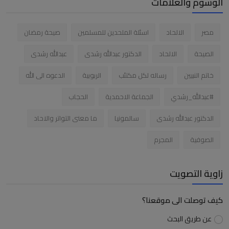
الوسوم والعلامات
مصر
الالحاد
اسئلة الملحدين للمسلمين
صيحة رمضان
الصيحة
الالحاد
الدكتور عبدالله رشدى
عبدالله رشدى
خاتم النبيين
رساله لكل مكتئب
الربوبية
الدعوه الى الله
#عبدالله_رشدي
الجماعة الاحمدية
الحجاب
الدكتور عبدالله رشدى
سالمونيا
ما معنى التواتر والاحاد
الصوفية
المجرم
زاوية التصويت
كيف توصلت الى موقعنا؟
عن طريق البحث