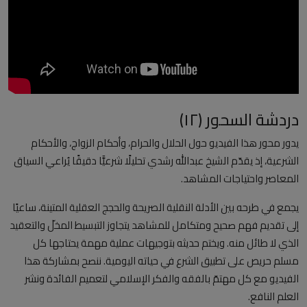
العلمانية
مقالات مكتوبة
المزيد
دردشة السحور (١٢)
Arabic
يدور محور هذا الفيديو حول الحلال والحرام، وأحكام الزواج، والأحكام
الشرعية، إذ يقدّم الشيخ عبدالله رشدي تحليلًا شرعيًّا دقيقًا يُراعي السياق
المعاصر واحتياجات المشاهد.
يجمع في طرحه بين الأدلة النقلية الصريحة والحجج العقلية المتينة، ساعيًا
إلى تقديم فهم صحيح ومتكامل للمشاهد يتجاوز التبسيط المخلّ والتعقيد
الذي لا طائل منه. ويختم حديثه بتوجيهات عملية مهمة يحتاجها كل
مسلم حريص على تطبيق الشرع في حياته اليومية. ننصح بمشاركة هذا
الفيديو مع كل مهتمّ بالفقه والفكر الإسلامي لتعميم الفائدة ونشر
العلم النافع.