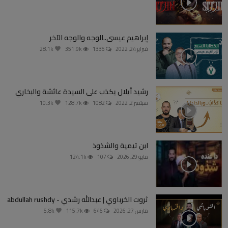
إبراهيم عيسى..الوجه والوجه الآخر
فبراير 24, 2022
1335
351.9k
28.1k
رشيد أيلال يكذب على السيدة عائشة والبخاري
سبتمبر 2, 2022
1082
128.7k
10.3k
ابن تيمية والشذوذ
مايو 29, 2026
107
124.1k
ثروت الخرباوي | عبدالله رشدي - abdullah rushdy
مارس 27, 2026
646
115.7k
5.8k