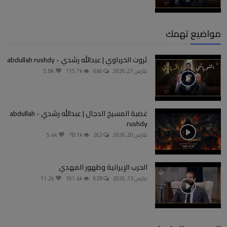
مواضيع تهمك
ثروت الخرباوي | عبدالله رشدي - abdullah rushdy
مارس 27, 2026
646
115.7k
5.8k
غضبة المسيخ الدجال | عبدالله رشدي - abdullah
rushdy
مارس 20, 2026
262
78.1k
5.4k
الحرب الإيرانية وظهور المهدي
مارس 13, 2026
628
161.4k
11.2k