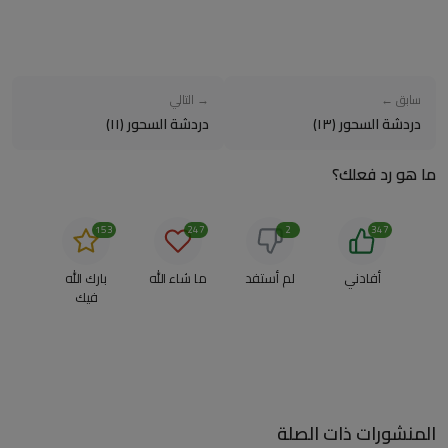
سابق ←
→ التالي
دردشة السحور (١٣)
دردشة السحور (١١)
ما هو رد فعلك؟
153
247
2
347
أفادني
لم أستفد
ما شاء الله
بارك الله
فيك
المنشورات ذات الصلة