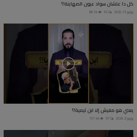
كل دا علشان سواد عيون الصهاينة!؟
يوليو 15, 2026
92
86.5k
يعني هو مفيش إلا ابن تيمية!؟
يونيو 3, 2026
97
157.4k