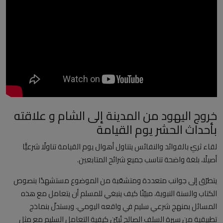
العلمانية
مقالات مكتوبة
المزيد
Arabic
خروج اليهود من المدينة إلى الشام و علاقته
بأحداث الحشر يوم القيامة
لقاء ثريّ بالفوائد والنفائس يتناول أهوال يوم القيامة تناولًا شرعيًّا
أصيلًا، بلغة واضحة تناسب جميع شرائح المتابعين.
يتطرّق إلى جوانب متعددة ومتشعّبة من الموضوع مستشهدًا بنصوص
الكتاب والسنة النبوية، مبيّنًا كيف ينبغي للمسلم أن يتعامل مع هذه
المسائل بمنهج شرعي سليم في واقعه اليومي. ويستدلّ بنماذج
تطبيقية من سيرة السلف الصالح تُبيّن كيفية التعامل السليم مع مثل