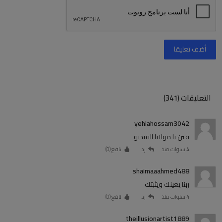
أضف تعليقا
التعليقات (341)
yehiahossam3042
فين يا مولانا الفيديو
4 سنوات منذ
رد
نافع (
0
)
shaimaaahmed488
ربنا يعينك ويثبتك
4 سنوات منذ
رد
نافع (
0
)
theillusionartist1889