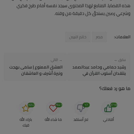
هذه القضايا. المتابع لهذا المحتوى سيجد نفسه أمام طرح فكري
وشرعي رصين يستحقّ كل دقيقة من وقته.
العلامات:
مصر
خاتم النبيين
سابق ←
→ التالي
رشيد حمامي وحامد عبدالصمد
العشق الممنوع | سلمى بهجت
ينتقدان أسلوب القرآن في
ونيرة أشرف و العاشقان
التعامل مع المجرمين!
ما هو رد فعلك؟
1652
2641
17
3718
أفادني
لم أستفد
ما شاء الله
بارك الله
فيك