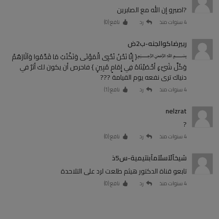
?اصبرو إن الله مع الصابرين
4 سنوات منذ
رد
نافع (
0
)
ربيرضاكوالجنه-ب2ض
﷽{ إِنَّا نَحْنُ نُحْيِي الْمَوْتَى وَنَكْتُبُ مَا قَدَّمُوا وَآثَارَهُمْ
وَكُلَّ شَيْءٍ أحْصَيْنَاهُ فِي إِمَامٍ مُبِينٍ } فاحرص أن يكون لك أثرٌ في
دنياك ترى نفعه يوم القيامة ???
4 سنوات منذ
رد
نافع (
1
)
nelzrat
?
4 سنوات منذ
رد
نافع (
0
)
شيخآلَآسلَآمآبنتيمية-س5ذ
تابعو قناة الدكتور هيثم طلعت لرد على التلاحدة
4 سنوات منذ
رد
نافع (
0
)