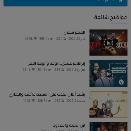
مواضيح شائعة
الفيلم سجين
يناير 12, 2024
1254
583.4k
46.5k
إبراهيم عيسى..الوجه والوجه الآخر
فبراير 24, 2022
1335
351.8k
28.1k
رشيد أيلال يكذب على السيدة عائشة والبخاري
سبتمبر 2, 2022
1082
128.7k
10.3k
ابن تيمية والشذوذ