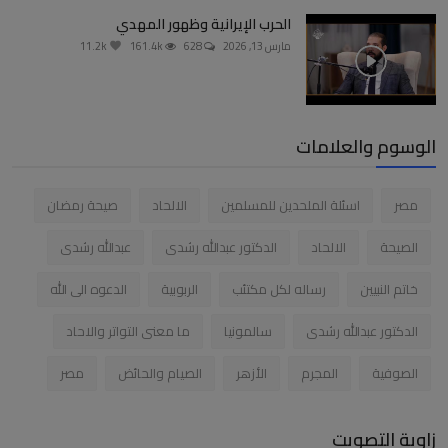
الحرب الإيرانية وظهور المهدي
مارس 13, 2026
628
161.4k
11.2k
الوسوم والعلامات
مصر
اسئلة الملحدين للمسلمين
الالحاد
صيحة رمضان
الصيحة
الالحاد
الدكتور عبدالله رشدى
عبدالله رشدى
خاتم النبيين
رساله لكل مكتئب
الربوبية
الدعوه الى الله
الدكتور عبدالله رشدى
سالمونيا
ما معنى التواتر والاحاد
الصوفية
المجرم
الأزهر
الصيام والحائض
مصر
زاوية التصويت