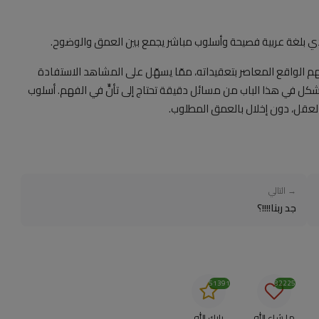
دي بلغة عربية فصيحة وأسلوب مباشر يجمع بين العمق والوضوح.
فهم الواقع المعاصر بتعقيداته، ممّا يسهّل على المشاهد الاستفادة
 يُشكل في هذا الباب من مسائل دقيقة تحتاج إلى تأنٍّ في الفهم. أسلوب
لعقل، دون إخلال بالعمق المطلوب.
→ التالي
جد ربنا!!!!؟
51391
82225
ما شاء الله
بارك الله