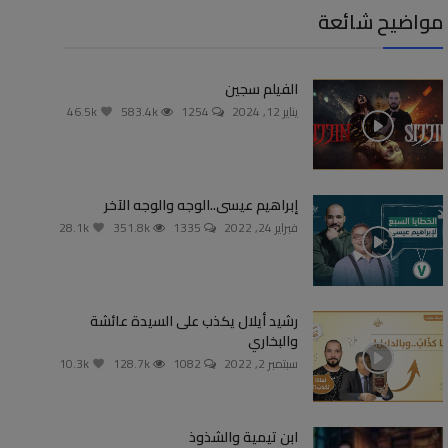
مواضيح شائعة
الفيلم سجين
يناير 12, 2024
1254
583.4k
46.5k
إبراهيم عيسى..الوجه والوجه الآخر
فبراير 24, 2022
1335
351.8k
28.1k
رشيد أيلال يكذب على السيدة عائشة
والبخاري
سبتمبر 2, 2022
1082
128.7k
10.3k
ابن تيمية والشذوذ