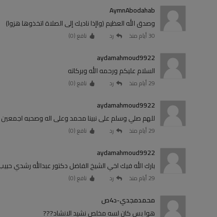
AymnAbodahab
وصدق الله العظيم (واإذا ناديك إلى الصلاة اتخذوها هزوا)
30 أيام منذ
رد
نافع (
0
)
aydamahmoud9922
السلام عليكم ورحمه الله وبركاته
29 أيام منذ
رد
نافع (
0
)
aydamahmoud9922
للهم صلي وسلم على نبينا محمد وعلى اله وصحبه اجمعين 
29 أيام منذ
رد
نافع (
0
)
aydamahmoud9922
بارك الله فيك اخي الشيخ الفاضل دكتور عبدالله رشدي حبيب 
29 أيام منذ
رد
نافع (
0
)
محمدمجدي-د4ص
هوا بس كان لسه مخلص نشيد الانشاد???