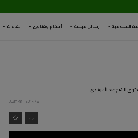
دة الإسلامية
رسائل مهمة
أحكام وفتاوى
لقاءات
توى الشيخ عبدالله رشدي
3.2m
2314