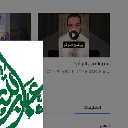
إيه رأيك في التوأم؟
أنا أصدق العلم!
مارس 9, 2026
317
410k
27.1k
نوفمبر 4, 2025
103
التعليقات
الاسم