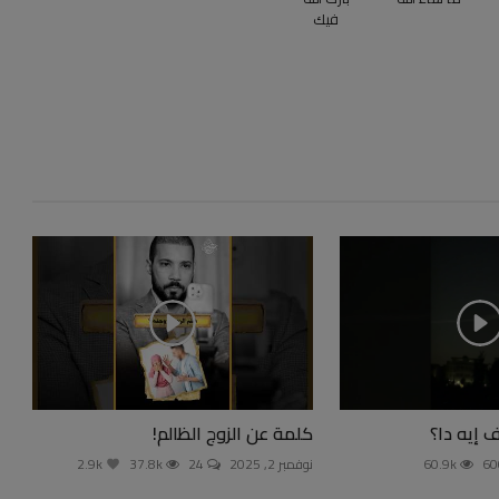
فيك
ف إيه دا؟
كلمة عن الزوج الظالم!
60.9k
نوفمبر 2, 2025
24
37.8k
2.9k