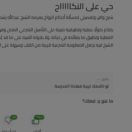
حي على النكاااااح
شرح وافٍ وتفصيلي لمسألة أحكام الزواج يعرضه الشيخ عبدالله رش
يقدّم حلولًا عملية وتطبيقية مبنية على التأصيل الشرعي المتين و
الفعلية وتطبيق ما يتعلّمه في حياته. ولا يفوته التنبيه على ما قد
الشيخ فيه يجعل المعلومة الشرعية قريبة من القلب وسهلة على ا
سابق ←
لو ناقصك تربية فعندنا المدرسة
ما هو رد فعلك؟
499
115627
أفادني
لم أستفد