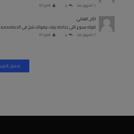
2 الشهور منذ
رد
نافع (
0
)
اثار_الفاني
قوله يسوع اللي جدادته زنيات بيقولك شخ في الحماممم
2 الشهور منذ
رد
نافع (
0
)
تحميل المزيد