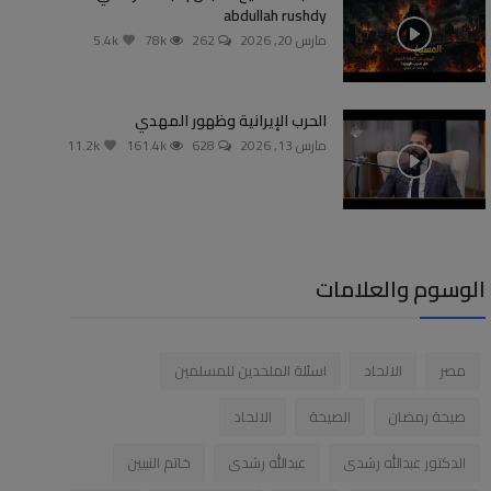
abdullah rushdy
مارس 20, 2026
262
78k
5.4k
الحرب الإيرانية وظهور المهدي
مارس 13, 2026
628
161.4k
11.2k
الوسوم والعلامات
مصر
الالحاد
اسئلة الملحدين للمسلمين
صيحة رمضان
الصيحة
الالحاد
الدكتور عبدالله رشدى
عبدالله رشدى
خاتم النبيين