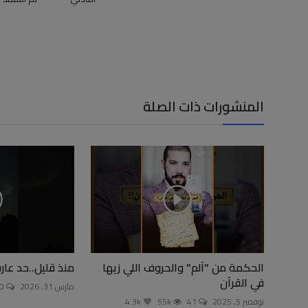
المنشورات ذات الصلة
الحكمة من "آلم" والحروف اللي زيها
منذ قليل..حد عار
في القرآن
مارس 31, 2026
600
نوفمبر 5, 2025
41
55k
4.3k