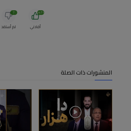
7
1471
أفادني
لم أستفد
المنشورات ذات الصلة