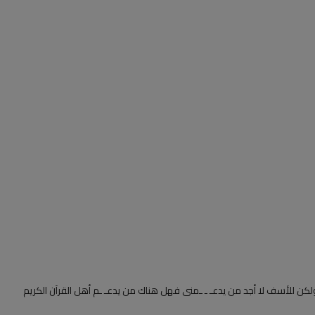
ولكن للأسف لا أجد من يدعـ ـ ـمنى فهل هناك من يدعـ ـم أهل القرآن الكريم