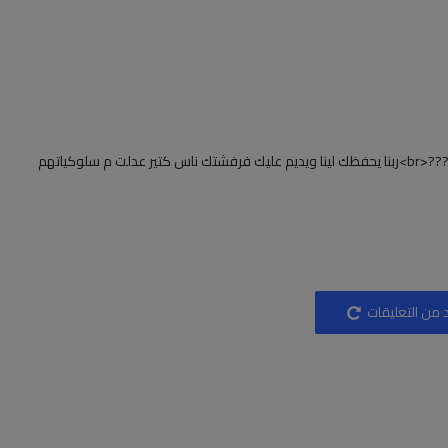
اتوضشي ياحبيبتتشي ومايهميكيش??? ركبي حوافر براحتك ???<br>ربنا يحفظك لينا ويديم عليك فرفشتك ناس كتير عدلت م سلوكياتهم
 من التعليقات