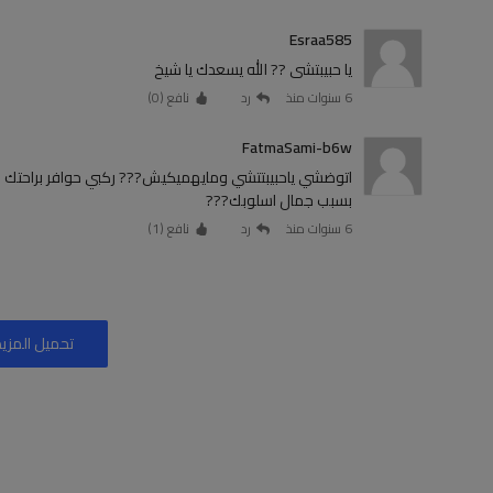
Esraa585
يا حبيبتشى ?? الله يسعدك يا شيخ
6 سنوات منذ
رد
نافع (
0
)
FatmaSami-b6w
بسبب جمال اسلوبك???
6 سنوات منذ
رد
نافع (
1
)
تحميل المزيد