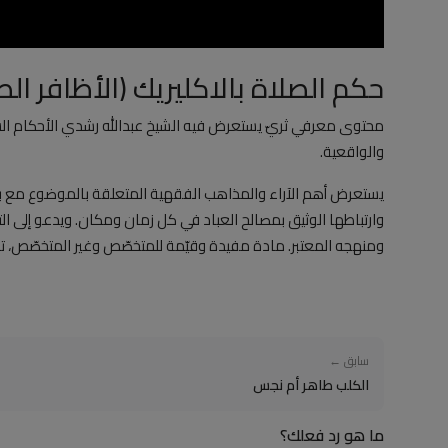
حكم الصلاة بالاكليريك (الأظافر 
محتوى معرفي ثريّ يستعرض فيه الشيخ عبدالله رشدي الأحكام الشرع
والواقعية.
يستعرض أهم الآراء والمذاهب الفقهية المتعلقة بالموضوع مع بيان
وارتباطها الوثيق بمصالح العباد في كل زمان ومكان. ويدعو إلى التثب
ومنهجه المعتبر. مادة مفيدة وقيّمة للمتخصّص وغير المتخصّص، تصلح
سابق ←
الكلب طاهر أم نجس
ما هو رد فعلك؟