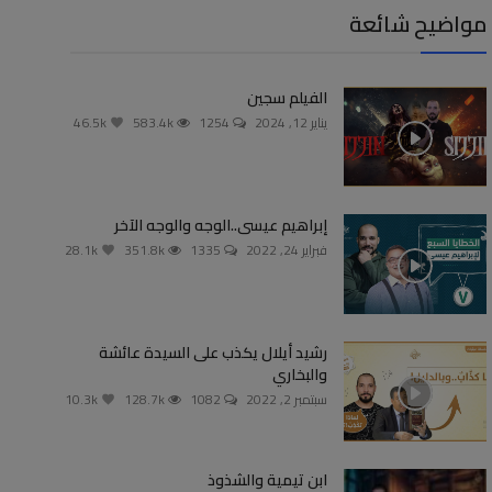
مواضيح شائعة
الفيلم سجين
يناير 12, 2024
1254
583.4k
46.5k
إبراهيم عيسى..الوجه والوجه الآخر
فبراير 24, 2022
1335
351.8k
28.1k
رشيد أيلال يكذب على السيدة عائشة
والبخاري
سبتمبر 2, 2022
1082
128.7k
10.3k
ابن تيمية والشذوذ