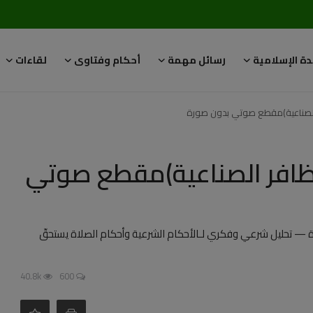
دة الإسلامية
رسائل مهمة
أحكام وفتاوى
لقاءات
ر الصناعية)مقطع صوتي بدون صورة
لأظافر الصناعية)مقطع صوتي
ة — تحليل شرعي وفكري لـالأحكام الشرعية وأحكام الصلاة يستحقّ
40.8k
600